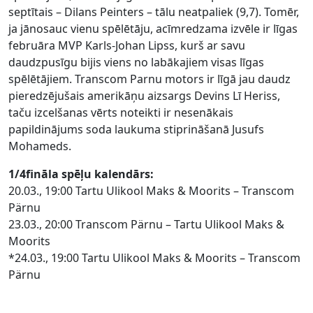
septītais – Dilans Peinters – tālu neatpaliek (9,7). Tomēr,
ja jānosauc vienu spēlētāju, acīmredzama izvēle ir līgas
februāra MVP Karls-Johan Lipss, kurš ar savu
daudzpusīgu bijis viens no labākajiem visas līgas
spēlētājiem. Transcom Parnu motors ir līgā jau daudz
pieredzējušais amerikāņu aizsargs Devins Lī Heriss,
taču izcelšanas vērts noteikti ir nesenākais
papildinājums soda laukuma stiprināšanā Jusufs
Mohameds.
1/4fināla spēļu kalendārs:
20.03., 19:00 Tartu Ulikool Maks & Moorits – Transcom
Pärnu
23.03., 20:00 Transcom Pärnu – Tartu Ulikool Maks &
Moorits
*24.03., 19:00 Tartu Ulikool Maks & Moorits – Transcom
Pärnu