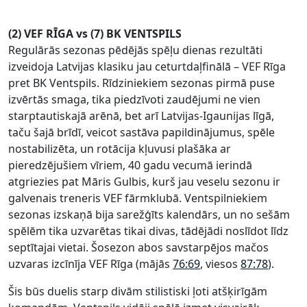
(2) VEF RĪGA vs (7) BK VENTSPILS
Regulārās sezonas pēdējās spēļu dienas rezultāti
izveidoja Latvijas klasiku jau ceturtdaļfinālā – VEF Rīga
pret BK Ventspils. Rīdziniekiem sezonas pirmā puse
izvērtās smaga, tika piedzīvoti zaudējumi ne vien
starptautiskajā arēnā, bet arī Latvijas-Igaunijas līgā,
taču šajā brīdī, veicot sastāva papildinājumus, spēle
nostabilizēta, un rotācija kļuvusi plašāka ar
pieredzējušiem vīriem, 40 gadu vecumā ierindā
atgriezies pat Māris Gulbis, kurš jau veselu sezonu ir
galvenais treneris VEF fārmklubā. Ventspilniekiem
sezonas izskaņā bija sarežģīts kalendārs, un no sešām
spēlēm tika uzvarētas tikai divas, tādējādi noslīdot līdz
septītajai vietai. Šosezon abos savstarpējos mačos
uzvaras izcīnīja VEF Rīga (mājās
76:69
, viesos
87:78
).
Šis būs duelis starp divām stilistiski ļoti atšķirīgām