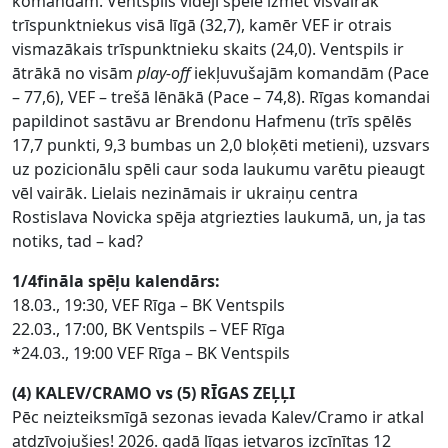
komandām. Ventspils vidēji spēlē izmet visvairāk
trīspunktniekus visā līgā (32,7), kamēr VEF ir otrais
vismazākais trīspunktnieku skaits (24,0). Ventspils ir
ātrākā no visām
play-off
iekļuvušajām komandām (Pace
– 77,6), VEF – trešā lēnākā (Pace – 74,8). Rīgas komandai
papildinot sastāvu ar Brendonu Hafmenu (trīs spēlēs
17,7 punkti, 9,3 bumbas un 2,0 bloķēti metieni), uzsvars
uz pozicionālu spēli caur soda laukumu varētu pieaugt
vēl vairāk. Lielais nezināmais ir ukraiņu centra
Rostislava Novicka spēja atgriezties laukumā, un, ja tas
notiks, tad – kad?
1/4fināla spēļu kalendārs:
18.03., 19:30, VEF Rīga – BK Ventspils
22.03., 17:00, BK Ventspils – VEF Rīga
*24.03., 19:00 VEF Rīga – BK Ventspils
(4) KALEV/CRAMO vs (5) RĪGAS ZEĻĻI
Pēc neizteiksmīgā sezonas ievada Kalev/Cramo ir atkal
atdzīvojušies! 2026. gadā līgas ietvaros izcīnītas 12