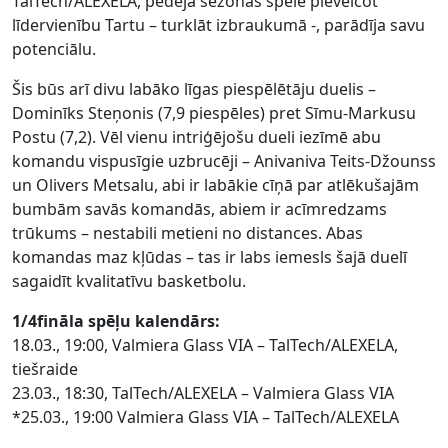
TalTech/ALEXELA, pēdējā sezonas spēlē pieveicot
līdervienību Tartu – turklāt izbraukumā -, parādīja savu
potenciālu.
Šis būs arī divu labāko līgas piespēlētāju duelis –
Dominīks Steņonis (7,9 piespēles) pret Sīmu-Markusu
Postu (7,2). Vēl vienu intriģējošu dueli iezīmē abu
komandu vispusīgie uzbrucēji – Anivaniva Teits-Džounss
un Olivers Metsalu, abi ir labākie cīņā par atlēkušajām
bumbām savās komandās, abiem ir acīmredzams
trūkums – nestabili metieni no distances. Abas
komandas maz kļūdas – tas ir labs iemesls šajā duelī
sagaidīt kvalitatīvu basketbolu.
1/4fināla spēļu kalendārs:
18.03., 19:00, Valmiera Glass VIA – TalTech/ALEXELA,
tiešraide
23.03., 18:30, TalTech/ALEXELA – Valmiera Glass VIA
*25.03., 19:00 Valmiera Glass VIA – TalTech/ALEXELA