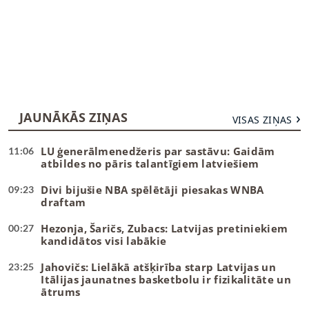
JAUNĀKĀS ZIŅAS
VISAS ZIŅAS
LU ģenerālmenedžeris par sastāvu: Gaidām
11:06
atbildes no pāris talantīgiem latviešiem
Divi bijušie NBA spēlētāji piesakas WNBA
09:23
draftam
Hezonja, Šaričs, Zubacs: Latvijas pretiniekiem
00:27
kandidātos visi labākie
Jahovičs: Lielākā atšķirība starp Latvijas un
23:25
Itālijas jaunatnes basketbolu ir fizikalitāte un
ātrums