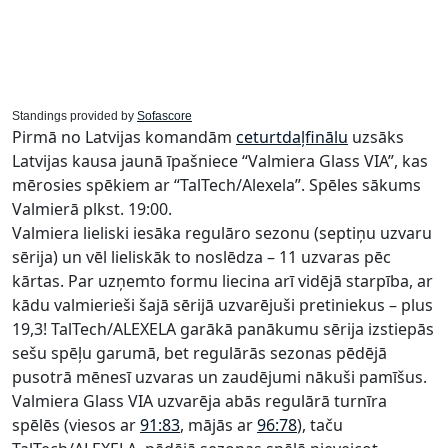
Standings provided by
Sofascore
Pirmā no Latvijas komandām
ceturtdaļfinālu
uzsāks
Latvijas kausa jaunā īpašniece “Valmiera Glass VIA”, kas
mērosies spēkiem ar “TalTech/Alexela”. Spēles sākums
Valmierā plkst. 19:00.
Valmiera lieliski iesāka regulāro sezonu (septiņu uzvaru
sērija) un vēl lieliskāk to noslēdza – 11 uzvaras pēc
kārtas. Par uzņemto formu liecina arī vidējā starpība, ar
kādu valmierieši šajā sērijā uzvarējuši pretiniekus – plus
19,3! TalTech/ALEXELA garākā panākumu sērija izstiepās
sešu spēļu garumā, bet regulārās sezonas pēdējā
pusotrā mēnesī uzvaras un zaudējumi nākuši pamīšus.
Valmiera Glass VIA uzvarēja abās regulārā turnīra
spēlēs (viesos ar
91:83
, mājās ar
96:78
), taču