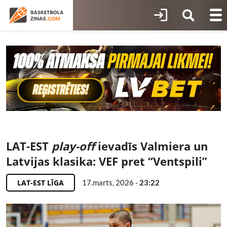
LAT-EST
play-off
ievadīs Valmiera un
Latvijas klasika: VEF pret “Ventspili”
LAT-EST LĪGA
17.marts, 2026 -
23:22