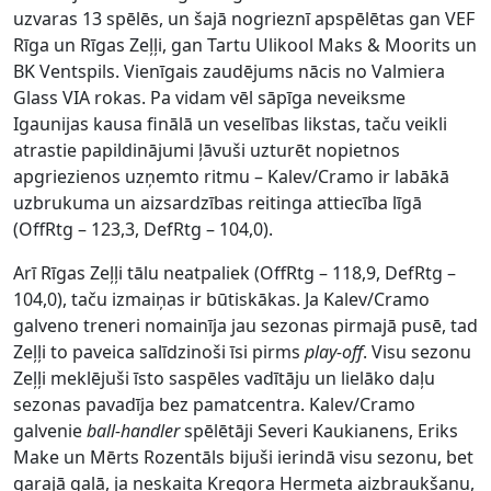
uzvaras 13 spēlēs, un šajā nogrieznī apspēlētas gan VEF
Rīga un Rīgas Zeļļi, gan Tartu Ulikool Maks & Moorits un
BK Ventspils. Vienīgais zaudējums nācis no Valmiera
Glass VIA rokas. Pa vidam vēl sāpīga neveiksme
Igaunijas kausa finālā un veselības likstas, taču veikli
atrastie papildinājumi ļāvuši uzturēt nopietnos
apgriezienos uzņemto ritmu – Kalev/Cramo ir labākā
uzbrukuma un aizsardzības reitinga attiecība līgā
(OffRtg – 123,3, DefRtg – 104,0).
Arī Rīgas Zeļļi tālu neatpaliek (OffRtg – 118,9, DefRtg –
104,0), taču izmaiņas ir būtiskākas. Ja Kalev/Cramo
galveno treneri nomainīja jau sezonas pirmajā pusē, tad
Zeļļi to paveica salīdzinoši īsi pirms
play-off
. Visu sezonu
Zeļļi meklējuši īsto saspēles vadītāju un lielāko daļu
sezonas pavadīja bez pamatcentra. Kalev/Cramo
galvenie
ball-handler
spēlētāji Severi Kaukianens, Eriks
Make un Mērts Rozentāls bijuši ierindā visu sezonu, bet
garajā galā, ja neskaita Kregora Hermeta aizbraukšanu,