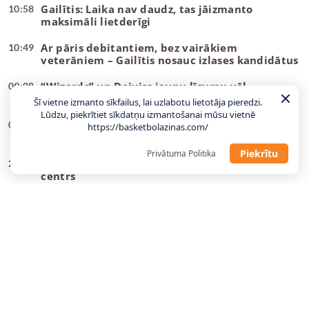
Gailītis: Laika nav daudz, tas jāizmanto
10:58
maksimāli lietderīgi
Ar pāris debitantiem, bez vairākiem
10:49
veterāniem – Gailītis nosauc izlases kandidātus
“Wizards” un Deiviss jaunu līgumu vēl
09:08
neparakstīs
Šī vietne izmanto sīkfailus, lai uzlabotu lietotāja pieredzi.
Lūdzu, piekrītiet sīkdatņu izmantošanai mūsu vietnē
Danku
meistars spēlēs Gazolam piederošajā
08:55
https://basketbolazinas.com/
komandā
Piekrītu
Privātuma Politika
Tartu pievienojas NBA vasaras līgā spēlējis
22:23
centrs
“Žalgiris” dod atgriešanās iespēju nelaimes
22:12
putnam Evansam
U18 izlases uzbrucējs kļūst par trešo latvieti
21:04
vienā B sērijas komandā
Tonijs Pārkers: ASVEL mērķis ir kļūt par NBA
20:47
Eiropas čempioniem