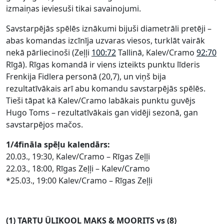
izmaiņas ieviesuši tikai savainojumi.
Savstarpējās spēlēs iznākumi bijuši diametrāli pretēji –
abas komandas izcīnīja uzvaras viesos, turklāt vairāk
nekā pārliecinoši (Zeļļi
100:72
Tallinā, Kalev/Cramo
92:70
Rīgā). Rīgas komandā ir viens izteikts punktu līderis
Frenkija Fidlera personā (20,7), un viņš bija
rezultatīvākais arī abu komandu savstarpējās spēlēs.
Tieši tāpat kā Kalev/Cramo labākais punktu guvējs
Hugo Toms – rezultatīvākais gan vidēji sezonā, gan
savstarpējos mačos.
1/4fināla spēļu kalendārs:
20.03., 19:30, Kalev/Cramo – Rīgas Zeļļi
22.03., 18:00, Rīgas Zeļļi – Kalev/Cramo
*25.03., 19:00 Kalev/Cramo – Rīgas Zeļļi
(1) TARTU ÜLIKOOL MAKS & MOORITS vs (8)