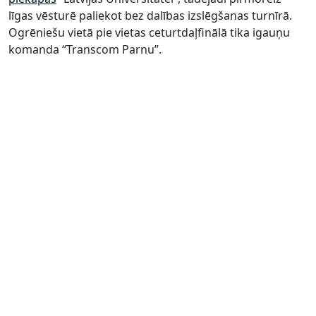
līgas vēsturē paliekot bez dalības izslēgšanas turnīrā.
Ogrēniešu vietā pie vietas ceturtdaļfinālā tika igauņu
komanda “Transcom Parnu”.