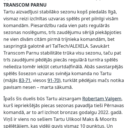
TRANSCOM PARNU
Tartu aizvadījusi stabilāko sezonu kopš piedalās līgā,
vismaz reizi izcīnītas uzvaras spēlēs pret pilnīgi visām
komandām. Piesardzību rada vien pats regulārās
sezonas noslēgums, trīs zaudējumu sērijā piekāpjoties
ne vien divām citām pirmā trijnieka komandām, bet
saspringtā galotnē arī TalTech/ALEXELA. Savukārt
Transcom Parnu stabilitāte trūka visu sezonu, taču pat
trīs zaudējumi pēdējās piecās regulārā turnīra spēlēs
neliedza tomēr iekļūt ceturtdaļfinālā. Abās savstarpējās
spēlēs šosezon uzvaras svinēja komanda no Tartu
(mājās
83-71
, viesos
91-70
), turklāt pēdējais mačs notika
pavisam nesen – marta sākumā.
Īpašs šis duelis būs Tartu aizsargam
Robertam Valgem
,
kurš iepriekšējās piecas sezonas pavadīja tieši Pērnavas
komandā, ar to arī izcīnot bronzas godalgu 2022. gadā.
Viņš ir viens no sešiem Tartu Ulikool Maks & Moorits
spēlētājiem, kas vidēji guvis vismaz 10 punktus. Un