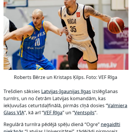
Roberts Bērze un Kristaps Ķilps. Foto: VEF Rīga
Trešdien sāksies
Latvijas-Igaunijas līgas
izslēgšanas
turnīrs, un no četrām Latvijas komandām, kas
iekļuvušas ceturtdaļfinālā, pirmās cīņā dosies “
Valmiera
Glass VIA
“, kā arī “
VEF Rīga
” un “
Ventspils
“.
Regulārā turnīra pēdējā spēļu dienā “Ogre”
negaidīti
piekāpās
“Latvijas Universitātei”, tādējādi pirmoreiz