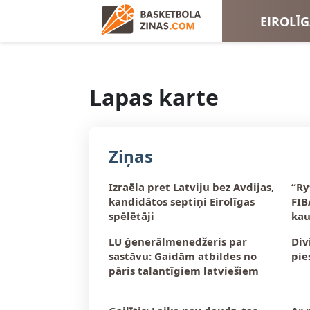
EIROLĪ
EIROKA
Lapas karte
Ziņas
Izraēla pret Latviju bez Avdijas,
“Ry
kandidātos septiņi Eirolīgas
FIB
spēlētāji
kau
LU ģenerālmenedžeris par
Div
sastāvu: Gaidām atbildes no
pie
pāris talantīgiem latviešiem