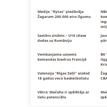
Medijs: “Rytas” piedāvāja
NBA
Žagaram 200 000 eiro līgumu
kom
ieg
mil
Sastāvs zināms – U16 izlase
Jau
dodas uz Rumāniju
pār
Vembanjama uzņems
BK 
komandas biedrus Francijā
ilg
Kri
Valensija “Rīgas Zeļļi” aizdod
Žag
18 gadus veco basketbolistu
CB
Vētra: Mačoha ir spēlētājs ar
Mač
lielu potenciālu
spē