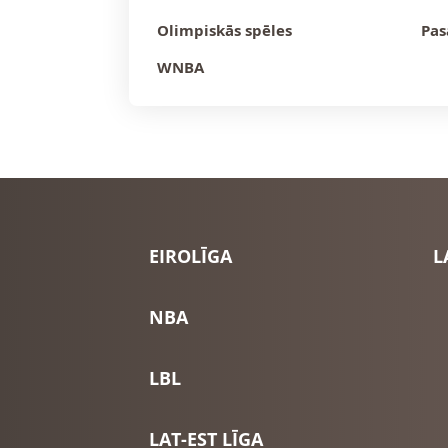
Olimpiskās spēles
Pas
WNBA
EIROLĪGA
L
NBA
LBL
LAT-EST LĪGA