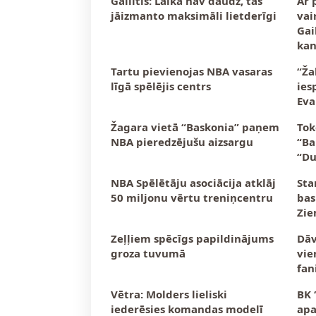
Gailītis: Laika nav daudz, tas
Ar 
jāizmanto maksimāli lietderīgi
vai
Gai
kan
Tartu pievienojas NBA vasaras
“Ža
līgā spēlējis centrs
ies
Ev
Žagara vietā “Baskonia” paņem
Tok
NBA pieredzējušu aizsargu
“Ba
“Du
NBA Spēlētāju asociācija atklāj
Sta
50 miljonu vērtu treniņcentru
bas
Zie
Zeļļiem spēcīgs papildinājums
Dāv
groza tuvumā
vie
fan
Vētra: Molders lieliski
BK 
iederēsies komandas modelī
apa