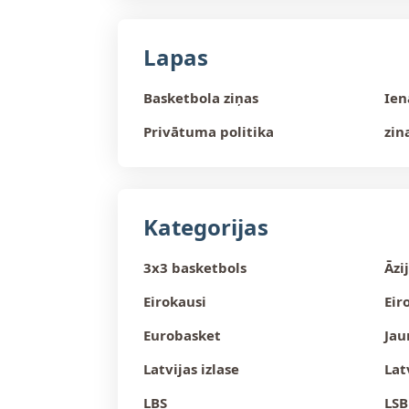
Lapas
Basketbola ziņas
Ien
Privātuma politika
zin
Kategorijas
3x3 basketbols
Āzi
Eirokausi
Eir
Eurobasket
Jau
Latvijas izlase
Lat
LBS
LSB