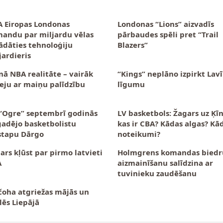
 Eiropas Londonas
Londonas “Lions” aizvadīs
andu par miljardu vēlas
pārbaudes spēli pret “Trail
ādāties tehnoloģiju
Blazers”
jardieris
nā NBA realitāte – vairāk
“Kings” neplāno izpirkt Lav
eju ar maiņu palīdzību
līgumu
“Ogre” septembrī godinās
LV basketbols: Žagars uz Ķī
gadējo basketbolistu
kas ir CBA? Kādas algas? Kā
stapu Dārgo
noteikumi?
ars kļūst par pirmo latvieti
Holmgrens komandas biedr
A
aizmainīšanu salīdzina ar
tuvinieku zaudēšanu
oha atgriežas mājās un
lēs Liepājā