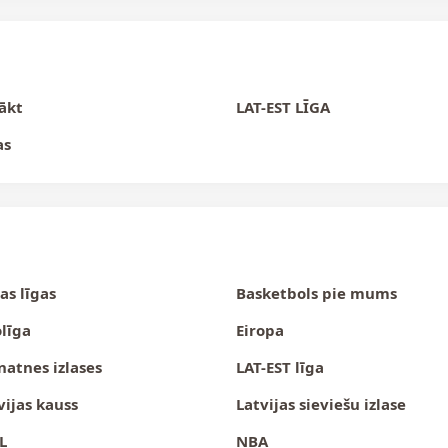
ākt
LAT-EST LĪGA
as
jas līgas
Basketbols pie mums
olīga
Eiropa
natnes izlases
LAT-EST līga
vijas kauss
Latvijas sieviešu izlase
L
NBA