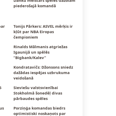
Danku meistars spēlēs Gazolam
piederošajā komandā
par
Tonijs Pārkers: ASVEL mērķis ir
kļūt par NBA Eiropas
čempioniem
Rinalds Mālmanis atgriežas
Igaunijā un spēlēs
“Bigbank/Kalev”
Kondratavičs: Džonsons sniedz
dažādas iespējas uzbrukuma
veidošanā
5
Sieviešu valstsvienībai
Stokholmā šonedēļ divas
pārbaudes spēles
us
Porziņģa komandas biedrs
optimistiski noskaņots par