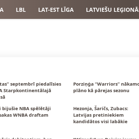
GA
LBL
LAT-EST LĪGA
LATVIEŠU LEĢIONĀ
USI
LATVIJAS IZLASE
tas” septembrī piedalīsies
Porziņģa “Warriors” nākam
A Starpkontinentālajā
plāno kā pārejas sezonu
sā
i bijušie NBA spēlētāji
Hezonja, Šaričs, Zubacs:
sakas WNBA draftam
Latvijas pretiniekiem
kandidātos visi labākie