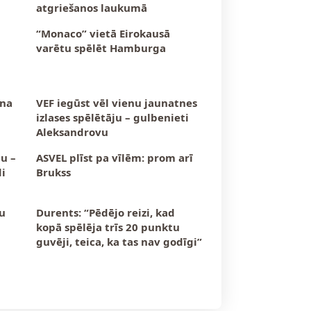
atgriešanos laukumā
“Monaco” vietā Eirokausā
varētu spēlēt Hamburga
īna
VEF iegūst vēl vienu jaunatnes
izlases spēlētāju – gulbenieti
Aleksandrovu
nu –
ASVEL plīst pa vīlēm: prom arī
di
Brukss
u
Durents: “Pēdējo reizi, kad
kopā spēlēja trīs 20 punktu
guvēji, teica, ka tas nav godīgi”