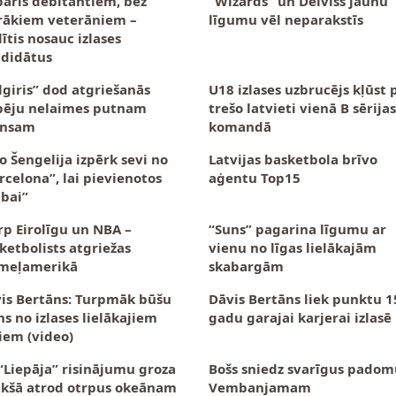
pāris debitantiem, bez
“Wizards” un Deiviss jaunu
rākiem veterāniem –
līgumu vēl neparakstīs
lītis nosauc izlases
didātus
lgiris” dod atgriešanās
U18 izlases uzbrucējs kļūst 
pēju nelaimes putnam
trešo latvieti vienā B sērijas
ansam
komandā
o Šengelija izpērk sevi no
Latvijas basketbola brīvo
rcelona”, lai pievienotos
aģentu Top15
bai”
rp Eirolīgu un NBA –
“Suns” pagarina līgumu ar
ketbolists atgriežas
vienu no līgas lielākajām
meļamerikā
skabargām
is Bertāns: Turpmāk būšu
Dāvis Bertāns liek punktu 1
ns no izlases lielākajiem
gadu garajai karjerai izlasē
iem (video)
“Liepāja” risinājumu groza
Bošs sniedz svarīgus padom
kšā atrod otrpus okeānam
Vembanjamam