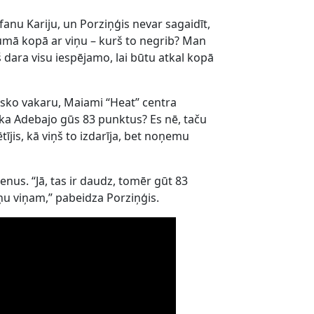
anu Kariju, un Porziņģis nevar sagaidīt,
kumā kopā ar viņu – kurš to negrib? Man
š dara visu iespējamo, lai būtu atkal kopā
isko vakaru, Maiami “Heat” centra
ka Adebajo gūs 83 punktus? Es nē, taču
ētījis, kā viņš to izdarīja, bet noņemu
ienus. “Jā, tas ir daudz, tomēr gūt 83
eņu viņam,” pabeidza Porziņģis.