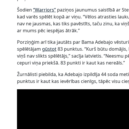
Šodien
“Warriors”
paziņos jaunumus saistībā ar Stef
kad varēs spēlēt kopā ar viņu. “Vēlos atrasties lau
nav ne jausmas, kas tiks pavēstīts, taču zinu, ka viņ
ar mums pēc iespējas ātrāk.”
Porziņģim arī tika jautāts par Bama Adebajo vēstur
spēlētājam
gūstot
83 punktus. “Kurš būtu domājis, 
viņš nav slikts spēlētājs,” sacīja latvietis. “Neesmu p
cepuri viņa priekšā. 83 punkti ir kaut kas nereāls.”
Žurnālisti piebilda, ka Adebajo izpildīja 44 soda met
punktus ir kaut kas ievērības cienīgs, tāpēc visu ci
–