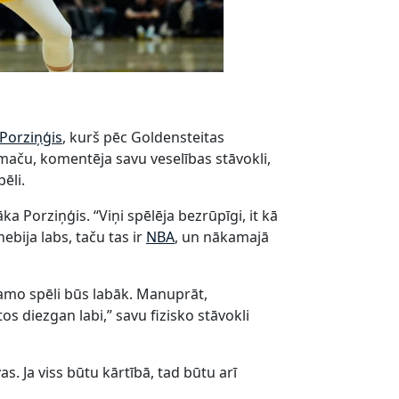
 Porziņģis
, kurš pēc Goldensteitas
 maču, komentēja savu veselības stāvokli,
ēli.
Porziņģis. “Viņi spēlēja bezrūpīgi, it kā
bija labs, taču tas ir
NBA
, un nākamajā
amo spēli būs labāk. Manuprāt,
tos diezgan labi,” savu fizisko stāvokli
s. Ja viss būtu kārtībā, tad būtu arī