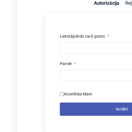
Autorizācija
Reģ
Lietotājvārds vai E-pasts
*
Parole
*
Atcerēties Mani
Ienākt