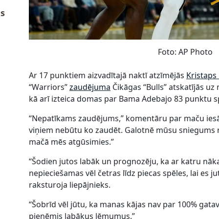
us
Foto: AP Photo
Ar 17 punktiem aizvadītajā naktī atzīmējās
Kristaps
“Warriors”
zaudējuma
Čikāgas “Bulls” atskatījās uz
kā arī izteica domas par Bama Adebajo 83 punktu sp
“Nepatīkams zaudējums,” komentāru par maču iesāka 
viņiem nebūtu ko zaudēt. Galotnē mūsu sniegums ne
mačā mēs atgūsimies.”
“Šodien jutos labāk un prognozēju, ka ar katru nāk
nepieciešamas vēl četras līdz piecas spēles, lai es ju
raksturoja liepājnieks.
“Šobrīd vēl jūtu, ka manas kājas nav par 100% gatava
pieņēmis labākus lēmumus.”