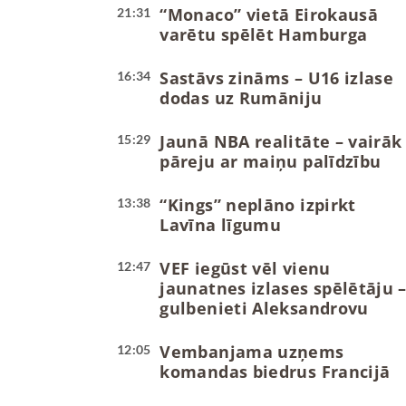
“Monaco” vietā Eirokausā
21:31
varētu spēlēt Hamburga
Sastāvs zināms – U16 izlase
16:34
dodas uz Rumāniju
Jaunā NBA realitāte – vairāk
15:29
pāreju ar maiņu palīdzību
“Kings” neplāno izpirkt
13:38
Lavīna līgumu
VEF iegūst vēl vienu
12:47
jaunatnes izlases spēlētāju 
gulbenieti Aleksandrovu
Vembanjama uzņems
12:05
komandas biedrus Francijā