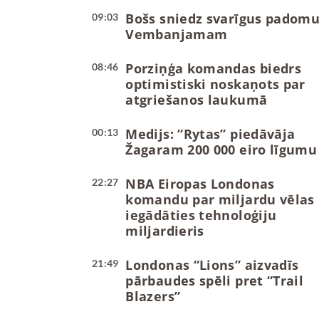
Bošs sniedz svarīgus padom
09:03
Vembanjamam
Porziņģa komandas biedrs
08:46
optimistiski noskaņots par
atgriešanos laukumā
Medijs: “Rytas” piedāvāja
00:13
Žagaram 200 000 eiro līgumu
NBA Eiropas Londonas
22:27
komandu par miljardu vēlas
iegādāties tehnoloģiju
miljardieris
Londonas “Lions” aizvadīs
21:49
pārbaudes spēli pret “Trail
Blazers”