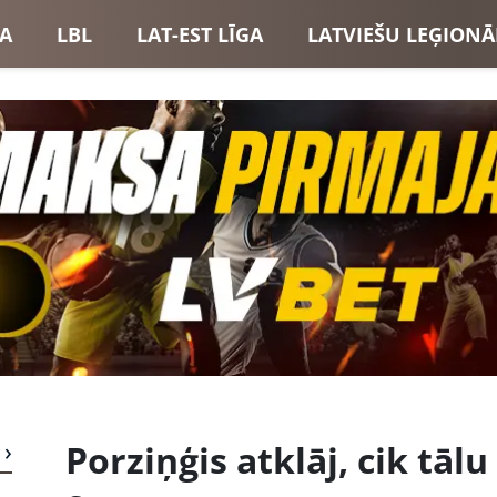
GA
LBL
LAT-EST LĪGA
LATVIEŠU LEĢIONĀ
USI
LATVIJAS IZLASE
Porziņģis atklāj, cik tāl