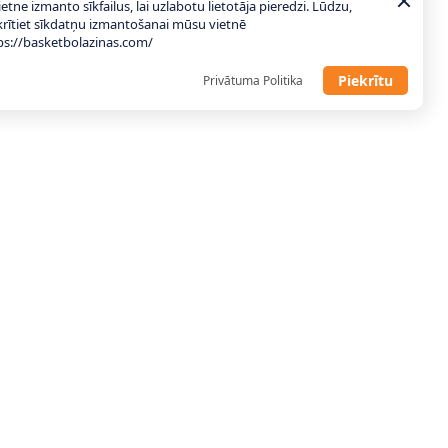
ietne izmanto sīkfailus, lai uzlabotu lietotāja pieredzi. Lūdzu,
krītiet sīkdatņu izmantošanai mūsu vietnē
ps://basketbolazinas.com/
Piekrītu
Privātuma Politika