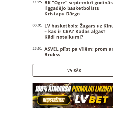
BK “Ogre” septembrī godinās
11:25
ilggadējo basketbolistu
Kristapu Dārgo
LV basketbols: Žagars uz Ķīn
00:01
– kas ir CBA? Kādas algas?
Kādi noteikumi?
ASVEL plīst pa vīlēm: prom ar
23:51
Brukss
VAIRĀK