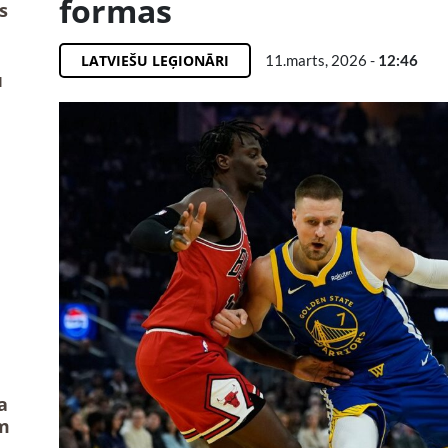
formas
s
LATVIEŠU LEĢIONĀRI
11.marts, 2026 -
12:46
u
a
m