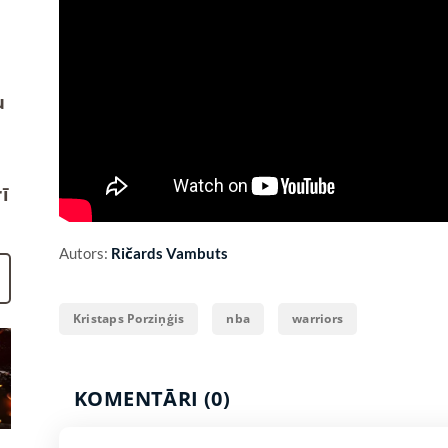
u
ī
Autors:
Ričards Vambuts
Kristaps Porziņģis
nba
warriors
KOMENTĀRI (0)