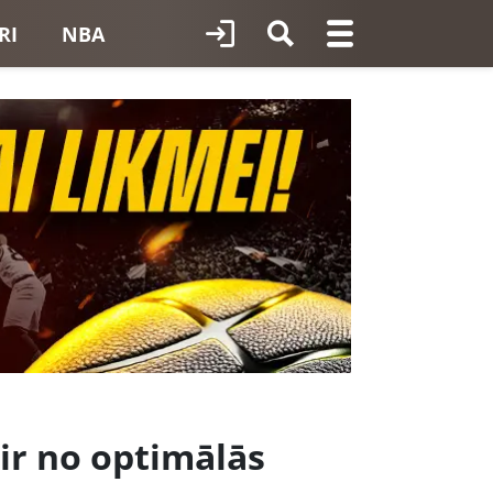
RI
NBA
u ir no optimālās