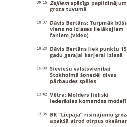
Zeļļiem
spēcīgs papildinājum
09:15
groza tuvumā
Dāvis Bertāns: Turpmāk būš
18:37
viens no izlases lielākajiem
faniem (video)
Dāvis Bertāns liek punktu 15
18:20
gadu garajai karjerai izlasē
Sieviešu valstsvienībai
16:00
Stokholmā šonedēļ divas
pārbaudes spēles
Vētra: Molders lieliski
13:42
iederēsies komandas modelī
BK “Liepāja” risinājumu groz
13:36
apakšā atrod otrpus okeāna