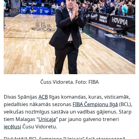
Čuss Vidoreta. Foto: FIBA
Divas Spānijas
ACB
līgas komandas, kuras, visticamāk,
piedalīsies nākamās sezonas
FIBA Čempionu līgā
(BCL),
veikušas nozīmīgus sastāva un vadības gājienus. Starp
tiem Malagas “
Unicaja
” par jauno galveno treneri
iecēlusi
Čusu Vidoretu.
Divkārtējā BCL čempione “Unicaja” šajā starpsezonā