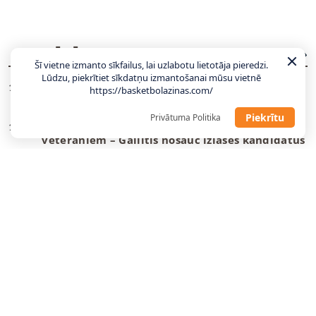
JAUNĀKĀS ZIŅAS
VISAS ZIŅAS
Šī vietne izmanto sīkfailus, lai uzlabotu lietotāja pieredzi.
Lūdzu, piekrītiet sīkdatņu izmantošanai mūsu vietnē
Gailītis: Laika nav daudz, tas jāizmanto
10:58
https://basketbolazinas.com/
maksimāli lietderīgi
Piekrītu
Privātuma Politika
Ar pāris debitantiem, bez vairākiem
10:49
veterāniem – Gailītis nosauc izlases kandidātus
“Wizards” un Deiviss jaunu līgumu vēl
09:08
neparakstīs
Danku
meistars spēlēs Gazolam piederošajā
08:55
komandā
Tartu pievienojas NBA vasaras līgā spēlējis
22:23
centrs
“Žalgiris” dod atgriešanās iespēju nelaimes
22:12
putnam Evansam