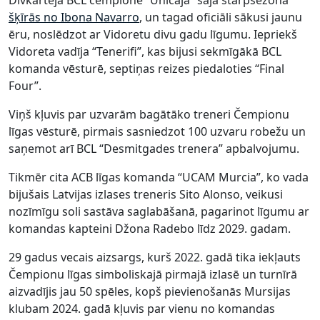
šķīrās no Ibona Navarro
, un tagad oficiāli sākusi jaunu
ēru, noslēdzot ar Vidoretu divu gadu līgumu. Iepriekš
Vidoreta vadīja “Tenerifi”, kas bijusi sekmīgākā BCL
komanda vēsturē, septiņas reizes piedaloties “Final
Four”.
Viņš kļuvis par uzvarām bagātāko treneri Čempionu
līgas vēsturē, pirmais sasniedzot 100 uzvaru robežu un
saņemot arī BCL “Desmitgades trenera” apbalvojumu.
Tikmēr cita ACB līgas komanda “UCAM Murcia”, ko vada
bijušais Latvijas izlases treneris Sito Alonso, veikusi
nozīmīgu soli sastāva saglabāšanā, pagarinot līgumu ar
komandas kapteini Džona Radebo līdz 2029. gadam.
29 gadus vecais aizsargs, kurš 2022. gadā tika iekļauts
Čempionu līgas simboliskajā pirmajā izlasē un turnīrā
aizvadījis jau 50 spēles, kopš pievienošanās Mursijas
klubam 2024. gadā kļuvis par vienu no komandas