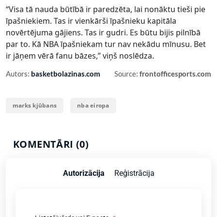
“Visa tā nauda būtībā ir paredzēta, lai nonāktu tieši pie
īpašniekiem. Tas ir vienkārši īpašnieku kapitāla
novērtējuma gājiens. Tas ir gudri. Es būtu bijis pilnībā
par to. Kā NBA īpašniekam tur nav nekādu mīnusu. Bet
ir jāņem vērā fanu bāzes,” viņš noslēdza.
Autors:
basketbolazinas.com
Source:
frontofficesports.com
marks kjūbans
nba eiropa
KOMENTĀRI (0)
Autorizācija
Reģistrācija