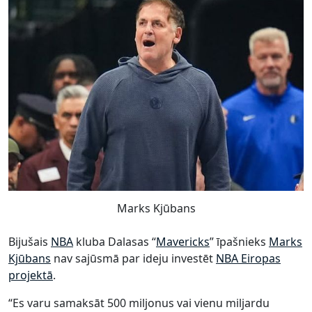
Marks Kjūbans
Bijušais
NBA
kluba Dalasas “
Mavericks
” īpašnieks
Marks
Kjūbans
nav sajūsmā par ideju investēt
NBA Eiropas
projektā
.
“Es varu samaksāt 500 miljonus vai vienu miljardu