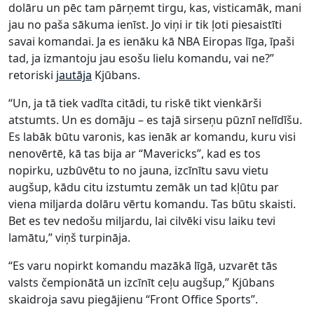
dolāru un pēc tam pārņemt tirgu, kas, visticamāk, mani
jau no paša sākuma ienīst. Jo viņi ir tik ļoti piesaistīti
savai komandai. Ja es ienāku kā NBA Eiropas līga, īpaši
tad, ja izmantoju jau esošu lielu komandu, vai ne?”
retoriski
jautāja
Kjūbans.
“Un, ja tā tiek vadīta citādi, tu riskē tikt vienkārši
atstumts. Un es domāju – es tajā sirseņu pūznī nelīdīšu.
Es labāk būtu varonis, kas ienāk ar komandu, kuru visi
nenovērtē, kā tas bija ar “Mavericks”, kad es tos
nopirku, uzbūvētu to no jauna, izcīnītu savu vietu
augšup, kādu citu izstumtu zemāk un tad kļūtu par
viena miljarda dolāru vērtu komandu. Tas būtu skaisti.
Bet es tev nedošu miljardu, lai cilvēki visu laiku tevi
lamātu,” viņš turpināja.
“Es varu nopirkt komandu mazākā līgā, uzvarēt tās
valsts čempionātā un izcīnīt ceļu augšup,” Kjūbans
skaidroja savu piegājienu “Front Office Sports”.