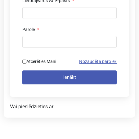
Lietotājvārds vai E-pasts
*
Parole
*
Atcerēties Mani
Nozaudēta parole?
Ienākt
Vai pieslēdzieties ar: