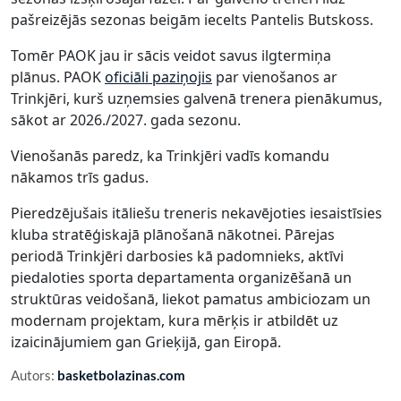
pašreizējās sezonas beigām iecelts Pantelis Butskoss.
Tomēr PAOK jau ir sācis veidot savus ilgtermiņa
plānus. PAOK
oficiāli paziņojis
par vienošanos ar
Trinkjēri, kurš uzņemsies galvenā trenera pienākumus,
sākot ar 2026./2027. gada sezonu.
Vienošanās paredz, ka Trinkjēri vadīs komandu
nākamos trīs gadus.
Pieredzējušais itāliešu treneris nekavējoties iesaistīsies
kluba stratēģiskajā plānošanā nākotnei. Pārejas
periodā Trinkjēri darbosies kā padomnieks, aktīvi
piedaloties sporta departamenta organizēšanā un
struktūras veidošanā, liekot pamatus ambiciozam un
modernam projektam, kura mērķis ir atbildēt uz
izaicinājumiem gan Grieķijā, gan Eiropā.
Autors:
basketbolazinas.com