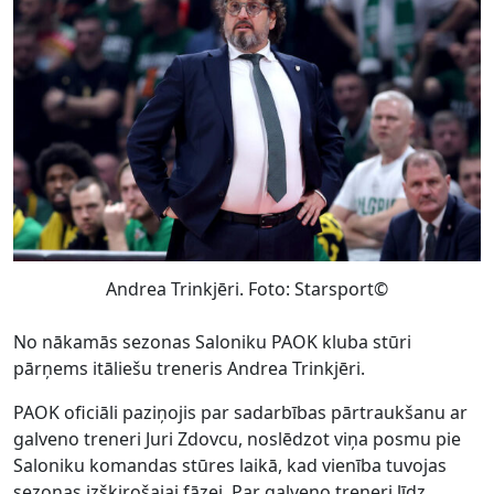
Andrea Trinkjēri. Foto: Starsport©
No nākamās sezonas Saloniku PAOK kluba stūri
pārņems itāliešu treneris Andrea Trinkjēri.
PAOK oficiāli paziņojis par sadarbības pārtraukšanu ar
galveno treneri Juri Zdovcu, noslēdzot viņa posmu pie
Saloniku komandas stūres laikā, kad vienība tuvojas
sezonas izšķirošajai fāzei. Par galveno treneri līdz