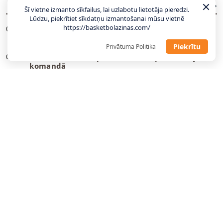
JAUNĀKĀS ZIŅAS
VISAS ZIŅAS
Šī vietne izmanto sīkfailus, lai uzlabotu lietotāja pieredzi.
Lūdzu, piekrītiet sīkdatņu izmantošanai mūsu vietnē
https://basketbolazinas.com/
“Wizards” un Deiviss jaunu līgumu vēl
09:08
neparakstīs
Piekrītu
Privātuma Politika
Danku
meistars spēlēs Gazolam piederošajā
08:55
komandā
Tartu pievienojas NBA vasaras līgā spēlējis
22:23
centrs
“Žalgiris” dod atgriešanās iespēju nelaimes
22:12
putnam Evansam
U18 izlases uzbrucējs kļūst par trešo latvieti
21:04
vienā B sērijas komandā
Tonijs Pārkers: ASVEL mērķis ir kļūt par NBA
20:47
Eiropas čempioniem
Žagara vietā “Baskonia” paņem NBA
15:10
pieredzējušu aizsargu