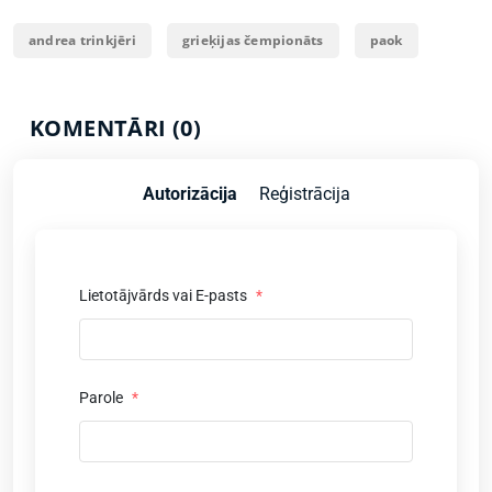
andrea trinkjēri
grieķijas čempionāts
paok
KOMENTĀRI (0)
Autorizācija
Reģistrācija
Lietotājvārds vai E-pasts
*
Parole
*