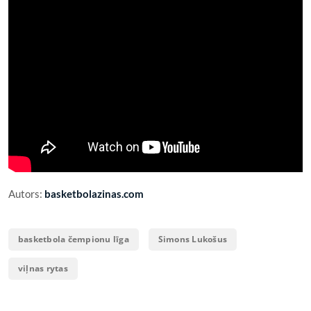
Autors:
basketbolazinas.com
basketbola čempionu līga
Simons Lukošus
viļnas rytas