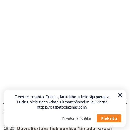
Šī vietne izmanto sīkfailus, lai uzlabotu lietotāja pieredzi.
JAUNĀKĀS ZIŅAS
VISAS ZIŅAS
Lūdzu, piekrītiet sīkdatņu izmantošanai mūsu vietnē
https://basketbolazinas.com/
Dāvis Bertāns: Turpmāk būšu viens no izlases
18:37
lielākajiem faniem (video)
Piekrītu
Privātuma Politika
Dāvis Bertāns liek punktu 15 gadu garajai
18:20