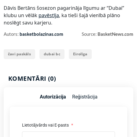
Dāvis Bertāns šosezon pagarināja līgumu ar “Dubai”
klubu un vēlāk
pavēstīja
, ka tieši šajā vienībā plāno
noslēgt savu karjeru.
Autors:
basketbolazinas.com
Source:
BasketNews.com
čavi paskāls
dubai bc
Eirolīga
KOMENTĀRI (0)
Autorizācija
Reģistrācija
Lietotājvārds vai E-pasts
*