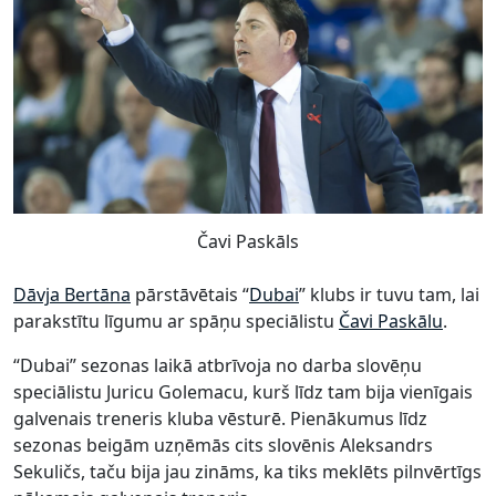
Čavi Paskāls
Dāvja Bertāna
pārstāvētais “
Dubai
” klubs ir tuvu tam, lai
parakstītu līgumu ar spāņu speciālistu
Čavi Paskālu
.
“Dubai” sezonas laikā atbrīvoja no darba slovēņu
speciālistu Juricu Golemacu, kurš līdz tam bija vienīgais
galvenais treneris kluba vēsturē. Pienākumus līdz
sezonas beigām uzņēmās cits slovēnis Aleksandrs
Sekuličs, taču bija jau zināms, ka tiks meklēts pilnvērtīgs