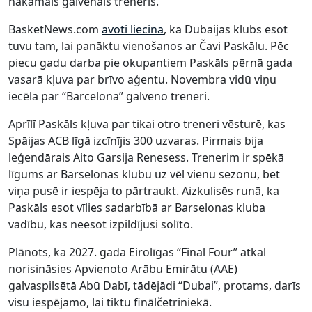
nākamais galvenais treneris.
BasketNews.com
avoti liecina
, ka Dubaijas klubs esot
tuvu tam, lai panāktu vienošanos ar Čavi Paskālu. Pēc
piecu gadu darba pie okupantiem Paskāls pērnā gada
vasarā kļuva par brīvo aģentu. Novembra vidū viņu
iecēla par “Barcelona” galveno treneri.
Aprīlī Paskāls kļuva par tikai otro treneri vēsturē, kas
Spāijas ACB līgā izcīnījis 300 uzvaras. Pirmais bija
leģendārais Aito Garsija Renesess. Trenerim ir spēkā
līgums ar Barselonas klubu uz vēl vienu sezonu, bet
viņa pusē ir iespēja to pārtraukt. Aizkulisēs runā, ka
Paskāls esot vīlies sadarbībā ar Barselonas kluba
vadību, kas neesot izpildījusi solīto.
Plānots, ka 2027. gada Eirolīgas “Final Four” atkal
norisināsies Apvienoto Arābu Emirātu (AAE)
galvaspilsētā Abū Dabī, tādējādi “Dubai”, protams, darīs
visu iespējamo, lai tiktu finālčetriniekā.