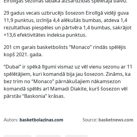
Eirolīgas sezonas labākā aizsardzības spēlētāja balvu.
29 gadus vecais uzbrucējs šosezon Eirolīgā vidēji guva
11,9 punktus, izcīnīja 4,4 alēkušās bumbas, atdeva 1,4
rezultatīvas piespēles un pārtvēra 1,4 bumbas, sakrājot
+13,6 efektivitātes indeksa punktus.
201 cm garais basketbolists “Monaco” rindās spēlējis
kopš 2021. gada.
“Dubai” ir spēkā līgumi vismaz uz vēl vienu sezonu ar 11
spēlētājiem, kuri komandā bija jau šosezon. Zināms, ka
bez trim no “Monaco” pārnākušajiem nākamsezon
komandā spēlēs arī Mamadi Diakite, kurš šosezon vēl
pārstāv “Baskonia” krāsas.
Autors:
basketbolazinas.com
Source:
basketnews.com