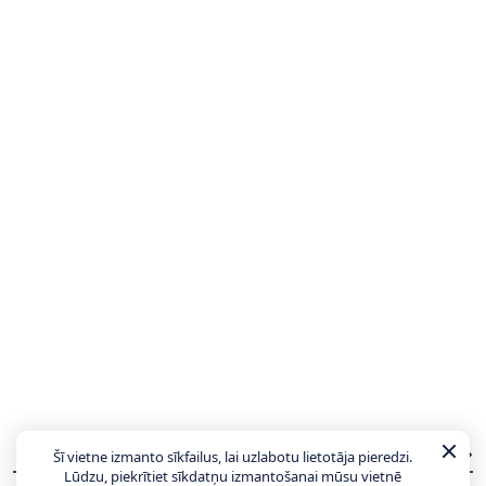
JAUNĀKĀS ZIŅAS
VISAS ZIŅAS
Šī vietne izmanto sīkfailus, lai uzlabotu lietotāja pieredzi.
Lūdzu, piekrītiet sīkdatņu izmantošanai mūsu vietnē