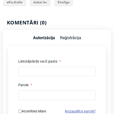
alfa diallo
dubai bc
Eirolīga
KOMENTĀRI (0)
Autorizācija
Reģistrācija
Lietotājvārds vai E-pasts
*
Parole
*
Atcerēties Mani
Nozaudēta parole?