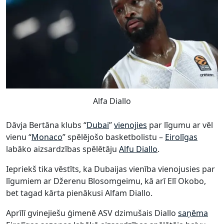
Alfa Diallo
Dāvja Bertāna klubs “
Dubai
”
vienojies
par līgumu ar vēl
vienu “
Monaco
” spēlējošo basketbolistu –
Eirolīgas
labāko aizsardzības spēlētāju
Alfu Diallo
.
Iepriekš tika vēstīts, ka Dubaijas vienība vienojusies par
līgumiem ar Džerenu Blosomgeimu, kā arī Elī Okobo,
bet tagad kārta pienākusi Alfam Diallo.
Aprīlī gvinejiešu ģimenē ASV dzimušais Diallo
saņēma