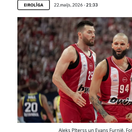
EIROLĪGA
22.maijs, 2026 -
21:33
Aleks Pīterss un Evans Furņjē. F