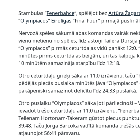
Stambulas “
Fenerbahce
“, spēlējot bez
Artūra Žagar
“
Olympiacos
”
Eirolīgas
“Final Four” pirmajā pusfināl
Nervozā spēles sākumā abas komandas vairāk nekā č
vienu metienu no spēles, līdz astoņi Tailera Dorsij
“Olympiacos” pirmās ceturtdaļas vidū panākt 12:0.
minūtes pirms ceturtdaļas beigām, un tas kalpoja 
10 minūtēm samazināja starpību līdz 12:18.
Otro ceturtdaļu grieķi sāka ar 11:0 izrāvienu, taču
pēdējās piecās puslaika minūtēs ļāva “Olympiacos” g
pakāpeniski samazinot deficītu līdz 24:33 puslaikā.
Otro puslaiku “Olympiacos” sāka ļoti pārliecinoši –
ievadot trešo ceturtdaļu ar 11:0 izrāvienu. “Fenerbah
Teilenam Hortonam-Takeram gūstot piecus punktus
39:48. Taču Jorga Barcoka vadītā komanda trešās cet
atjaunojot 56:41 pārsvaru.