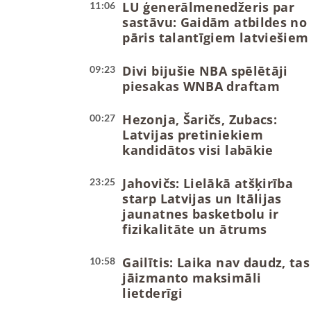
LU ģenerālmenedžeris par
11:06
sastāvu: Gaidām atbildes no
pāris talantīgiem latviešiem
Divi bijušie NBA spēlētāji
09:23
piesakas WNBA draftam
Hezonja, Šaričs, Zubacs:
00:27
Latvijas pretiniekiem
kandidātos visi labākie
Jahovičs: Lielākā atšķirība
23:25
starp Latvijas un Itālijas
jaunatnes basketbolu ir
fizikalitāte un ātrums
Gailītis: Laika nav daudz, tas
10:58
jāizmanto maksimāli
lietderīgi