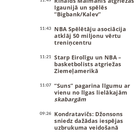
Rinalds Mālmanis atgriežas
Igaunijā un spēlēs
“Bigbank/Kalev”
NBA Spēlētāju asociācija
11:43
atklāj 50 miljonu vērtu
treniņcentru
Starp Eirolīgu un NBA –
11:21
basketbolists atgriežas
Ziemeļamerikā
“Suns” pagarina līgumu ar
11:07
vienu no līgas lielākajām
skabargām
Kondratavičs: Džonsons
09:26
sniedz dažādas iespējas
uzbrukuma veidošanā