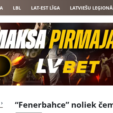
GA
LBL
LAT-EST LĪGA
LATVIEŠU LEĢIONĀ
USI
LATVIJAS IZLASE
“Fenerbahce” noliek če