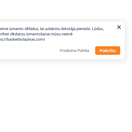
ietne izmanto sīkfailus, lai uzlabotu lietotāja pieredzi. Lūdzu,
krītiet sīkdatņu izmantošanai mūsu vietnē
ps://basketbolazinas.com/
Piekrītu
Privātuma Politika