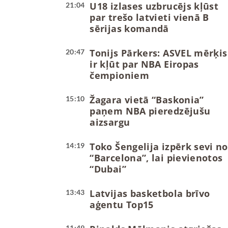
U18 izlases uzbrucējs kļūst
21:04
par trešo latvieti vienā B
sērijas komandā
Tonijs Pārkers: ASVEL mērķis
20:47
ir kļūt par NBA Eiropas
čempioniem
Žagara vietā “Baskonia”
15:10
paņem NBA pieredzējušu
aizsargu
Toko Šengelija izpērk sevi no
14:19
“Barcelona”, lai pievienotos
“Dubai”
Latvijas basketbola brīvo
13:43
aģentu Top15
11:49