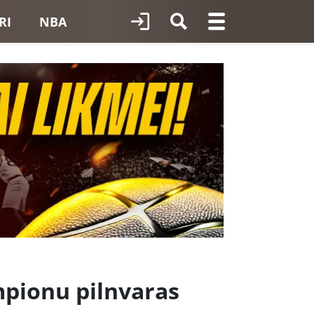
RI
NBA
mpionu pilnvaras