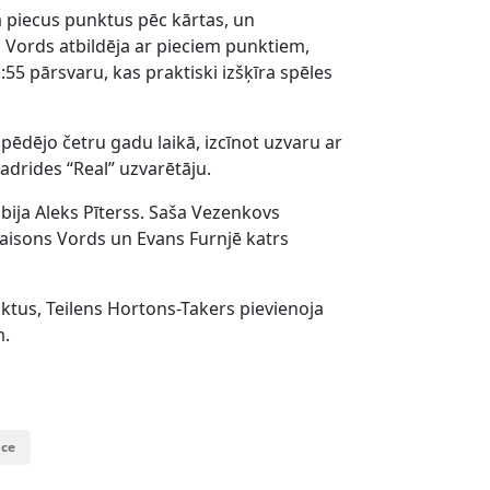
 piecus punktus pēc kārtas, un
s Vords atbildēja ar pieciem punktiem,
5 pārsvaru, kas praktiski izšķīra spēles
 pēdējo četru gadu laikā, izcīnot uzvaru ar
Madrides “Real” uzvarētāju.
bija Aleks Pīterss. Saša Vezenkovs
 Taisons Vords un Evans Furnjē katrs
ktus, Teilens Hortons-Takers pievienoja
m.
ce