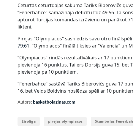
Ceturtās ceturtdaļas sākumā Tariks Biberovičs guva
“Fenerbahce” samazināja deficītu līdz 49:56. Taison
apturot Turcijas komandas izrāvienu un panākot 71:5
likteni.
Pirejas “Olympiacos” sasniedzis savu otro finālspēli
79:61
. “Olympiacos” finālā tiksies ar “Valencia” un 
“Olympiacos” rindās rezultatīvākais ar 17 punktiem 
pievienoja 16 punktus, Tailers Dorsijs guva 15, bet
pievienoja pa 10 punktiem.
“Fenerbahce” sastāvā Tariks Biberovičs guva 17 pun
16, bet Veids Boldvins noslēdza spēli ar 10 punktie
Autors:
basketbolazinas.com
Eirolīga
pirejas olympiacos
Stambulas Fenerbah