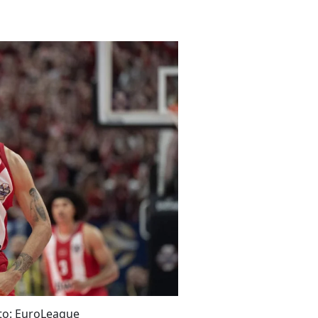
oto: EuroLeague