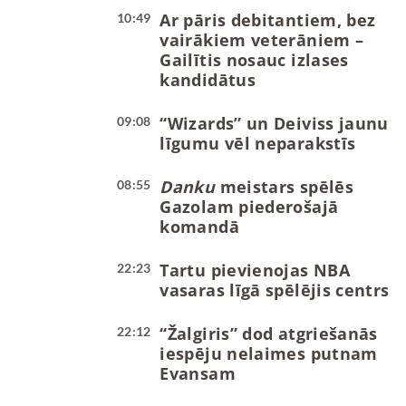
Ar pāris debitantiem, bez
10:49
vairākiem veterāniem –
Gailītis nosauc izlases
kandidātus
“Wizards” un Deiviss jaunu
09:08
līgumu vēl neparakstīs
Danku
meistars spēlēs
08:55
Gazolam piederošajā
komandā
Tartu pievienojas NBA
22:23
vasaras līgā spēlējis centrs
“Žalgiris” dod atgriešanās
22:12
iespēju nelaimes putnam
Evansam