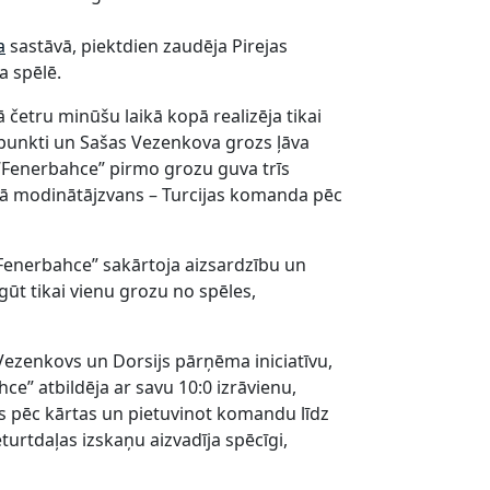
a
sastāvā, piektdien zaudēja Pirejas
a spēlē.
etru minūšu laikā kopā realizēja tikai
a punkti un Sašas Vezenkova grozs ļāva
 “Fenerbahce” pirmo grozu guva trīs
kā modinātājzvans – Turcijas komanda pēc
 “Fenerbahce” sakārtoja aizsardzību un
ūt tikai vienu grozu no spēles,
 Vezenkovs un Dorsijs pārņēma iniciatīvu,
ce” atbildēja ar savu 10:0 izrāvienu,
 pēc kārtas un pietuvinot komandu līdz
urtdaļas izskaņu aizvadīja spēcīgi,