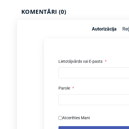
KOMENTĀRI (0)
Autorizācija
Reģ
Lietotājvārds vai E-pasts
*
Parole
*
Atcerēties Mani