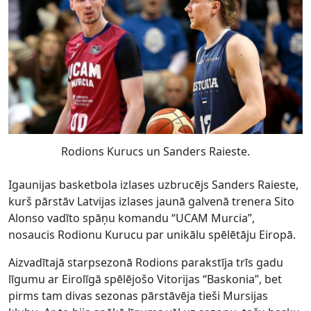
Rodions Kurucs un Sanders Raieste.
Igaunijas basketbola izlases uzbrucējs Sanders Raieste,
kurš pārstāv Latvijas izlases jaunā galvenā trenera Sito
Alonso vadīto spāņu komandu “UCAM Murcia”,
nosaucis Rodionu Kurucu par unikālu spēlētāju Eiropā.
Aizvadītajā starpsezonā Rodions parakstīja trīs gadu
līgumu ar Eirolīgā spēlējošo Vitorijas “Baskonia”, bet
pirms tam divas sezonas pārstāvēja tieši Mursijas