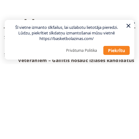
JAUNĀKĀS ZIŅAS
VISAS ZIŅAS
Šī vietne izmanto sīkfailus, lai uzlabotu lietotāja pieredzi.
Lūdzu, piekrītiet sīkdatņu izmantošanai mūsu vietnē
Gailītis: Laika nav daudz, tas jāizmanto
10:58
https://basketbolazinas.com/
maksimāli lietderīgi
Piekrītu
Privātuma Politika
Ar pāris debitantiem, bez vairākiem
10:49
veterāniem – Gailītis nosauc izlases kandidātus
“Wizards” un Deiviss jaunu līgumu vēl
09:08
neparakstīs
Danku
meistars spēlēs Gazolam piederošajā
08:55
komandā
Tartu pievienojas NBA vasaras līgā spēlējis
22:23
centrs
“Žalgiris” dod atgriešanās iespēju nelaimes
22:12
putnam Evansam