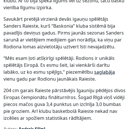
klubu. Ar to bija spēkā līgums vēl uz sezonu, taču basku
vienība līgumu izpirka.
Savukārt pretējā virzienā devās igauņu spēlētājs
Sanders Raieste, kurš “Baskonia” kluba sistēmā bija
pavadījis deviņus gadus. Pirms jaunās sezonas Sanders
sarunā ar vietējiem medijiem gan norādīja, ka viņu par
Rodiona lomas aizvietotāju uztvert īsti nevajadzētu.
“Mēs esam ļoti atšķirīgi spēlētāji. Rodions ir unikāls
spēlētājs Eiropā. Es esmu šeit, lai vienkārši darītu
labāko, uz ko esmu spējīgs,” piezemētību
saglabāja
vienu gadu par Rodionu jaunākais Raieste.
204 cm garais Raieste pārstāvējis Igauniju pēdējos divos
Eiropas čempionātu finālturnīros. Šogad Rīgā viņš vidēji
piecos mačos guva 3,4 punktus un izcīnīja 3,0 bumbas
pie groziem. Arī klubu basketbolā Raieste nekad nav
izcēlies ar spožiem statistikas rādītājiem.
Autors:
Andrejs Siliņš