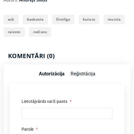
acb
baskonia
Eirolīga
kurucs
murcia
raieste
rodions
KOMENTĀRI (0)
Autorizācija
Reģistrācija
Lietotājvārds vai E-pasts
*
Parole
*