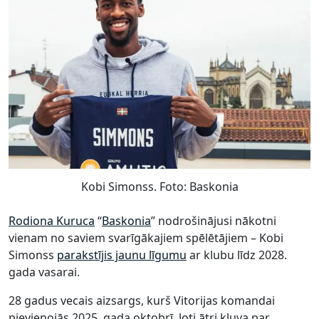
Kobi Simonss. Foto: Baskonia
Rodiona Kuruca
“
Baskonia
” nodrošinājusi nākotni
vienam no saviem svarīgākajiem spēlētājiem – Kobi
Simonss
parakstījis jaunu līgumu
ar klubu līdz 2028.
gada vasarai.
28 gadus vecais aizsargs, kurš Vitorijas komandai
pievienojās 2025. gada oktobrī, ļoti ātri kļuva par