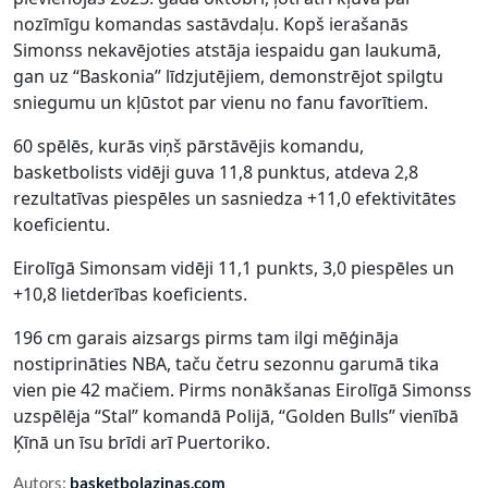
nozīmīgu komandas sastāvdaļu. Kopš ierašanās
Simonss nekavējoties atstāja iespaidu gan laukumā,
gan uz “Baskonia” līdzjutējiem, demonstrējot spilgtu
sniegumu un kļūstot par vienu no fanu favorītiem.
60 spēlēs, kurās viņš pārstāvējis komandu,
basketbolists vidēji guva 11,8 punktus, atdeva 2,8
rezultatīvas piespēles un sasniedza +11,0 efektivitātes
koeficientu.
Eirolīgā Simonsam vidēji 11,1 punkts, 3,0 piespēles un
+10,8 lietderības koeficients.
196 cm garais aizsargs pirms tam ilgi mēģināja
nostiprināties NBA, taču četru sezonnu garumā tika
vien pie 42 mačiem. Pirms nonākšanas Eirolīgā Simonss
uzspēlēja “Stal” komandā Polijā, “Golden Bulls” vienībā
Ķīnā un īsu brīdi arī Puertoriko.
Autors:
basketbolazinas.com