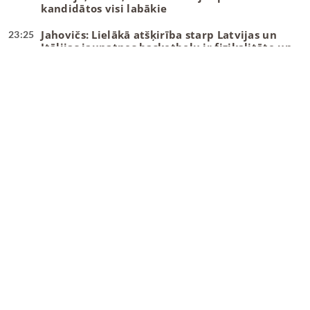
kandidātos visi labākie
Jahovičs: Lielākā atšķirība starp Latvijas un
23:25
Itālijas jaunatnes basketbolu ir fizikalitāte un
ātrums
Gailītis: Laika nav daudz, tas jāizmanto
10:58
maksimāli lietderīgi
Ar pāris debitantiem, bez vairākiem
10:49
veterāniem – Gailītis nosauc izlases kandidātus
“Wizards” un Deiviss jaunu līgumu vēl
09:08
neparakstīs
Danku
meistars spēlēs Gazolam piederošajā
08:55
komandā
Tartu pievienojas NBA vasaras līgā spēlējis
22:23
centrs
“Žalgiris” dod atgriešanās iespēju nelaimes
22:12
putnam Evansam