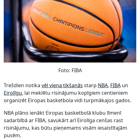
Foto: FIBA
Trešdien notika
vēl viena tikšanās
starp
NBA
,
FIBA
un
Eirolīgu
, lai meklētu risinājumu kopīgiem centieniem
organizēt Eiropas basketbola vidi turpmākajos gados.
NBA plāno ienākt Eiropas basketbolā klubu līmenī
sadarbībā ar FIBA, savukārt arī Eirolīga cenšas rast
risinājumu, kas būtu pieņemams visām iesaistītajām
pusēm.