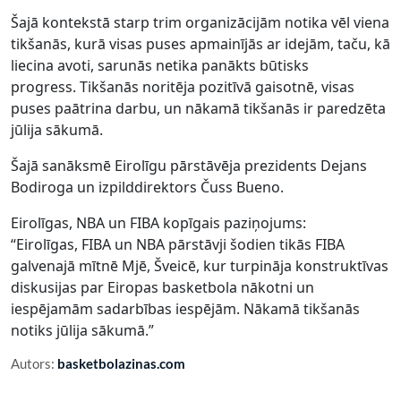
Šajā kontekstā starp trim organizācijām notika vēl viena
tikšanās, kurā visas puses apmainījās ar idejām, taču, kā
liecina avoti, sarunās netika panākts būtisks
progress. Tikšanās noritēja pozitīvā gaisotnē, visas
puses paātrina darbu, un nākamā tikšanās ir paredzēta
jūlija sākumā.
Šajā sanāksmē Eirolīgu pārstāvēja prezidents Dejans
Bodiroga un izpilddirektors Čuss Bueno.
Eirolīgas, NBA un FIBA kopīgais paziņojums:
“Eirolīgas, FIBA un NBA pārstāvji šodien tikās FIBA
galvenajā mītnē Mjē, Šveicē, kur turpināja konstruktīvas
diskusijas par Eiropas basketbola nākotni un
iespējamām sadarbības iespējām. Nākamā tikšanās
notiks jūlija sākumā.”
Autors:
basketbolazinas.com