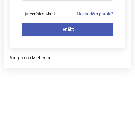
Atcerēties Mani
Nozaudēta parole?
Ienākt
Vai pieslēdzieties ar: