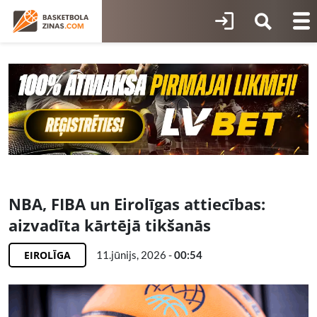
NBA, FIBA un Eirolīgas attiecības:
aizvadīta kārtējā tikšanās
EIROLĪGA
11.jūnijs, 2026 -
00:54