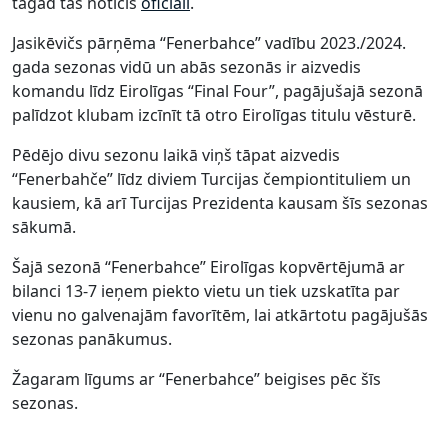
tagad tas noticis
oficiāli
.
Jasikēvičs pārņēma “Fenerbahce” vadību 2023./2024.
gada sezonas vidū un abās sezonās ir aizvedis
komandu līdz Eirolīgas “Final Four”, pagājušajā sezonā
palīdzot klubam izcīnīt tā otro Eirolīgas titulu vēsturē.
Pēdējo divu sezonu laikā viņš tāpat aizvedis
“Fenerbahče” līdz diviem Turcijas čempiontituliem un
kausiem, kā arī Turcijas Prezidenta kausam šīs sezonas
sākumā.
Šajā sezonā “Fenerbahce” Eirolīgas kopvērtējumā ar
bilanci 13-7 ieņem piekto vietu un tiek uzskatīta par
vienu no galvenajām favorītēm, lai atkārtotu pagājušās
sezonas panākumus.
Žagaram līgums ar “Fenerbahce” beigises pēc šīs
sezonas.