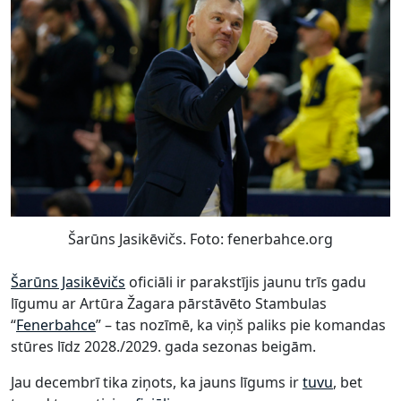
Šarūns Jasikēvičs. Foto: fenerbahce.org
Šarūns Jasikēvičs
oficiāli ir parakstījis jaunu trīs gadu
līgumu ar Artūra Žagara pārstāvēto Stambulas
“
Fenerbahce
” – tas nozīmē, ka viņš paliks pie komandas
stūres līdz 2028./2029. gada sezonas beigām.
Jau decembrī tika ziņots, ka jauns līgums ir
tuvu
, bet