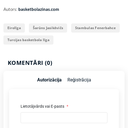
Autors:
basketbolazinas.com
Eirolīga
Šarūns Jasikēvičs
Stambulas Fenerbahce
Turcijas basketbola līga
KOMENTĀRI (0)
Autorizācija
Reģistrācija
Lietotājvārds vai E-pasts
*