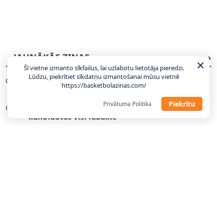
JAUNĀKĀS ZIŅAS
VISAS ZIŅAS
Šī vietne izmanto sīkfailus, lai uzlabotu lietotāja pieredzi.
Lūdzu, piekrītiet sīkdatņu izmantošanai mūsu vietnē
Divi bijušie NBA spēlētāji piesakas WNBA
09:23
https://basketbolazinas.com/
draftam
Piekrītu
Privātuma Politika
Hezonja, Šaričs, Zubacs: Latvijas pretiniekiem
00:27
kandidātos visi labākie
Jahovičs: Lielākā atšķirība starp Latvijas un
23:25
Itālijas jaunatnes basketbolu ir fizikalitāte un
ātrums
Gailītis: Laika nav daudz, tas jāizmanto
10:58
maksimāli lietderīgi
Ar pāris debitantiem, bez vairākiem
10:49
veterāniem – Gailītis nosauc izlases kandidātus