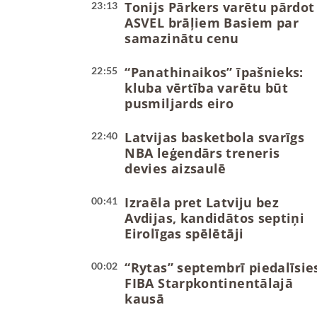
Tonijs Pārkers varētu pārdot
23:13
ASVEL brāļiem Basiem par
samazinātu cenu
“Panathinaikos” īpašnieks:
22:55
kluba vērtība varētu būt
pusmiljards eiro
Latvijas basketbola svarīgs
22:40
NBA leģendārs treneris
devies aizsaulē
Izraēla pret Latviju bez
00:41
Avdijas, kandidātos septiņi
Eirolīgas spēlētāji
“Rytas” septembrī piedalīsie
00:02
FIBA Starpkontinentālajā
kausā