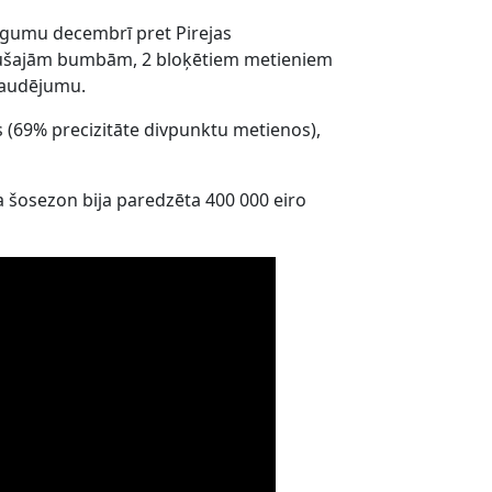
niegumu decembrī pret Pirejas
lēkušajām bumbām, 2 bloķētiem metieniem
 zaudējumu.
us (69% precizitāte divpunktu metienos),
ga šosezon bija paredzēta 400 000 eiro