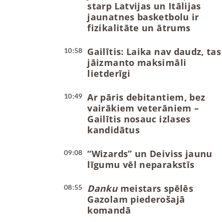
starp Latvijas un Itālijas
jaunatnes basketbolu ir
fizikalitāte un ātrums
Gailītis: Laika nav daudz, tas
10:58
jāizmanto maksimāli
lietderīgi
Ar pāris debitantiem, bez
10:49
vairākiem veterāniem –
Gailītis nosauc izlases
kandidātus
“Wizards” un Deiviss jaunu
09:08
līgumu vēl neparakstīs
Danku
meistars spēlēs
08:55
Gazolam piederošajā
komandā