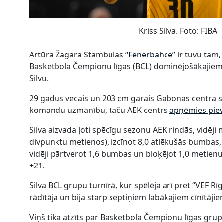
Kriss Silva. Foto: FIBA
Artūra Žagara Stambulas “
Fenerbahce
” ir tuvu tam
Basketbola Čempionu līgas (BCL) dominējošākajiem
Silvu.
29 gadus vecais un 203 cm garais Gabonas centra spē
komandu uzmanību, taču AEK centrs
apņēmies piev
Silva aizvada ļoti spēcīgu sezonu AEK rindās, vidēji
divpunktu metienos), izcīnot 8,0 atlēkušās bumbas, a
vidēji pārtverot 1,6 bumbas un bloķējot 1,0 metienu. 
+21.
Silva BCL grupu turnīrā, kur spēlēja arī pret “VEF Rī
rādītāja un bija starp septiņiem labākajiem cīnītā
Viņš tika atzīts par Basketbola Čempionu līgas gru