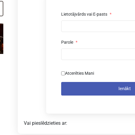
Lietotājvārds vai E-pasts
*
Parole
*
Atcerēties Mani
Ienākt
Vai pieslēdzieties ar: