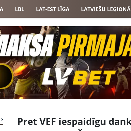
GA
LBL
LAT-EST LĪGA
LATVIEŠU LEĢIONĀ
USI
LATVIJAS IZLASE
Pret VEF iespaidīgu dank