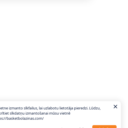
ietne izmanto sīkfailus, lai uzlabotu lietotāja pieredzi. Lūdzu,
krītiet sīkdatņu izmantošanai mūsu vietnē
ps://basketbolazinas.com/