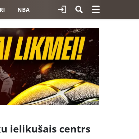
RI
NBA
u ielikušais centrs