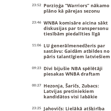
Porziņģa “Warriors” nākamo
23:52
plāno kā pārejas sezonu
WNBA komisāre aicina sākt
23:46
diskusijas par transpersonu
tiesībām piedalīties līgā
LU ģenerālmenedžeris par
11:06
sastāvu: Gaidām atbildes no
pāris talantīgiem latviešiem
Divi bijušie NBA spēlētāji
09:23
piesakas WNBA draftam
Hezonja, Šaričs, Zubacs:
00:27
Latvijas pretiniekiem
kandidātos visi labākie
Jahovičs: Lielākā atšķirība
23:25