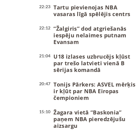
Tartu pievienojas NBA
22:23
vasaras līgā spēlējis centrs
“Žalgiris” dod atgriešanās
22:12
iespēju nelaimes putnam
Evansam
U18 izlases uzbrucējs kļūst
21:04
par trešo latvieti vienā B
sērijas komandā
Tonijs Pārkers: ASVEL mērķis
20:47
ir kļūt par NBA Eiropas
čempioniem
Žagara vietā “Baskonia”
15:10
paņem NBA pieredzējušu
aizsargu