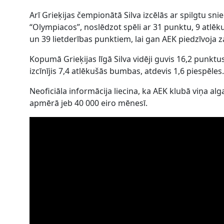
Arī Grieķijas čempionātā Silva izcēlās ar spilgtu s
“Olympiacos”, noslēdzot spēli ar 31 punktu, 9 at
un 39 lietderības punktiem, lai gan AEK piedzīvoja
Kopumā Grieķijas līgā Silva vidēji guvis 16,2 punkt
izcīnījis 7,4 atlēkušās bumbas, atdevis 1,6 piespēles.
Neoficiāla informācija liecina, ka AEK klubā viņa al
apmērā jeb 40 000 eiro mēnesī.