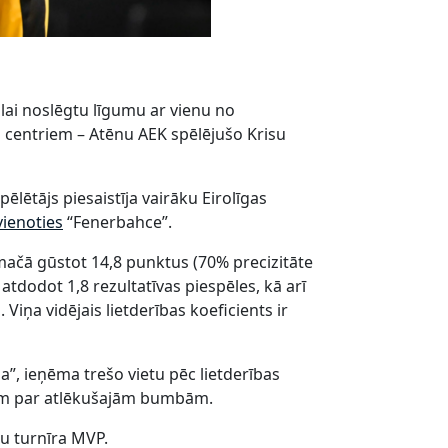
, lai noslēgtu līgumu ar vienu no
 centriem – Atēnu AEK spēlējušo Krisu
lētājs piesaistīja vairāku Eirolīgas
ienoties
“Fenerbahce”.
 mačā gūstot 14,8 punktus (70% precizitāte
tdodot 1,8 rezultatīvas piespēles, kā arī
Viņa vidējais lietderības koeficients ir
ga”, ieņēma trešo vietu pēc lietderības
jiem par atlēkušajām bumbām.
pu turnīra MVP.