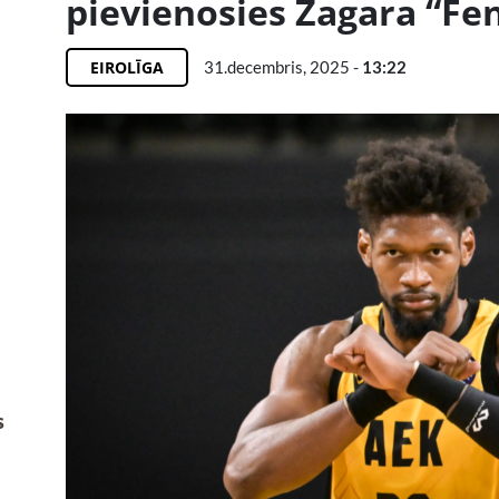
pievienosies Žagara “Fe
EIROLĪGA
31.decembris, 2025 -
13:22
s