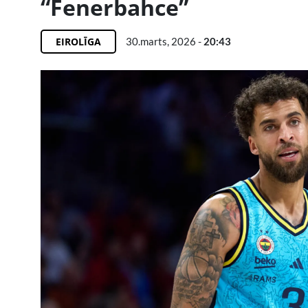
“Fenerbahce”
EIROLĪGA
30.marts, 2026 -
20:43