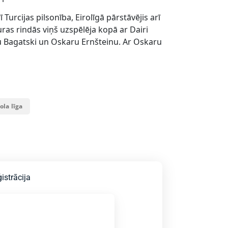
 Turcijas pilsonība, Eirolīgā pārstāvējis arī
ras rindās viņš uzspēlēja kopā ar Dairi
u Bagatski un Oskaru Ernšteinu. Ar Oskaru
ola līga
istrācija