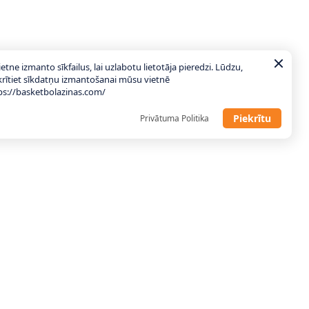
ietne izmanto sīkfailus, lai uzlabotu lietotāja pieredzi. Lūdzu,
krītiet sīkdatņu izmantošanai mūsu vietnē
ps://basketbolazinas.com/
Piekrītu
Privātuma Politika