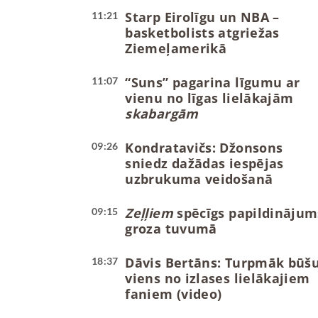
Starp Eirolīgu un NBA –
11:21
basketbolists atgriežas
Ziemeļamerikā
“Suns” pagarina līgumu ar
11:07
vienu no līgas lielākajām
skabargām
Kondratavičs: Džonsons
09:26
sniedz dažādas iespējas
uzbrukuma veidošanā
Zeļļiem
spēcīgs papildinājum
09:15
groza tuvumā
Dāvis Bertāns: Turpmāk būš
18:37
viens no izlases lielākajiem
faniem (video)