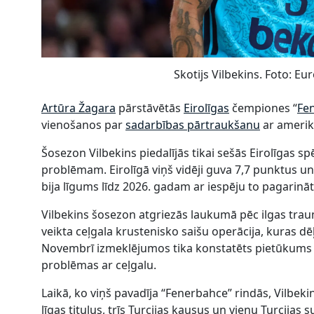
Skotijs Vilbekins. Foto: E
Artūra Žagara
pārstāvētās
Eirolīgas
čempiones “
Fe
vienošanos par
sadarbības pārtraukšanu
ar amerik
Šosezon Vilbekins piedalījās tikai sešās Eirolīgas spē
problēmam. Eirolīgā viņš vidēji guva 7,7 punktus un
bija līgums līdz 2026. gadam ar iespēju to pagarināt
Vilbekins šosezon atgriezās laukumā pēc ilgas tra
veikta ceļgala krustenisko saišu operācija, kuras dē
Novembrī izmeklējumos tika konstatēts pietūkums la
problēmas ar ceļgalu.
Laikā, ko viņš pavadīja “Fenerbahce” rindās, Vilbekins 
līgas titulus, trīs Turcijas kausus un vienu Turcijas