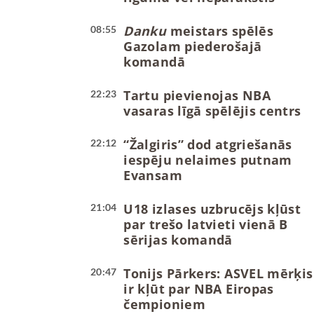
Danku
meistars spēlēs
08:55
Gazolam piederošajā
komandā
Tartu pievienojas NBA
22:23
vasaras līgā spēlējis centrs
“Žalgiris” dod atgriešanās
22:12
iespēju nelaimes putnam
Evansam
U18 izlases uzbrucējs kļūst
21:04
par trešo latvieti vienā B
sērijas komandā
Tonijs Pārkers: ASVEL mērķis
20:47
ir kļūt par NBA Eiropas
čempioniem