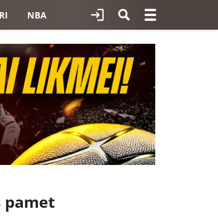
RI
NBA
s pamet