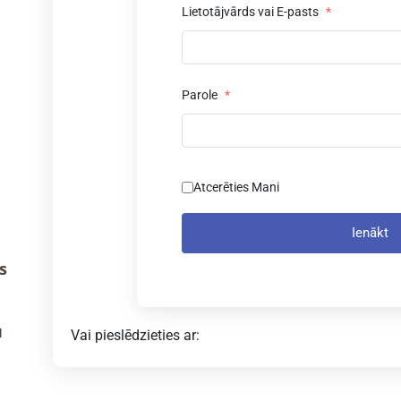
Lietotājvārds vai E-pasts
*
Parole
*
Atcerēties Mani
Ienākt
s
u
Vai pieslēdzieties ar: