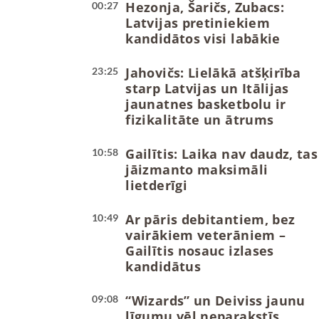
Hezonja, Šaričs, Zubacs:
00:27
Latvijas pretiniekiem
kandidātos visi labākie
Jahovičs: Lielākā atšķirība
23:25
starp Latvijas un Itālijas
jaunatnes basketbolu ir
fizikalitāte un ātrums
Gailītis: Laika nav daudz, tas
10:58
jāizmanto maksimāli
lietderīgi
Ar pāris debitantiem, bez
10:49
vairākiem veterāniem –
Gailītis nosauc izlases
kandidātus
“Wizards” un Deiviss jaunu
09:08
līgumu vēl neparakstīs