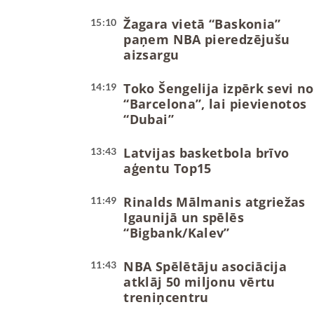
Žagara vietā “Baskonia”
15:10
paņem NBA pieredzējušu
aizsargu
Toko Šengelija izpērk sevi no
14:19
“Barcelona”, lai pievienotos
“Dubai”
Latvijas basketbola brīvo
13:43
aģentu Top15
Rinalds Mālmanis atgriežas
11:49
Igaunijā un spēlēs
“Bigbank/Kalev”
NBA Spēlētāju asociācija
11:43
atklāj 50 miljonu vērtu
treniņcentru