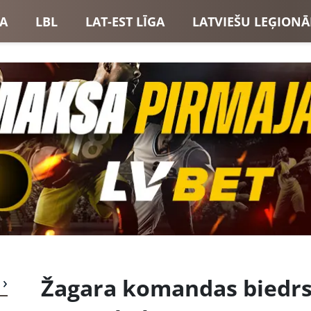
GA
LBL
LAT-EST LĪGA
LATVIEŠU LEĢIONĀ
USI
LATVIJAS IZLASE
Žagara komandas biedr