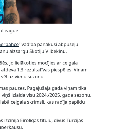
uroLeague
nerbahce
” vadība panākusi abpusēju
āņu aizsargu Skotiju Vilbekinu.
lēs, jo lielākoties mocījies ar ceļgala
 atdeva 1,3 rezultatīvas piespēles. Viņam
 vēl uz vienu sezonu.
umas pauzes. Pagājušajā gadā viņam tika
ļ viņš izlaida visu 2024./2025. gada sezonu.
bā ceļgala skrimslī, kas radīja papildu
izcīnīja Eirolīgas titulu, divus Turcijas
 superkausu.