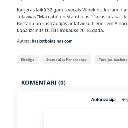
Karjeras laikā 32 gadus vecais Vilbekins, kuram ir arī
Telavivas “Maccabi” un Stambulas “Darussafaka”, ku
Bertānu un sastrādājās ar latviešu treneriem Ainar
kopā izcīnīts ULEB Eirokauss 2018. gadā.
Autors:
basketbolazinas.com
Eirolīga
Stambulas Fenerbahce
Turcijas basketb
KOMENTĀRI (0)
Autorizācija
Reģ