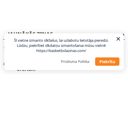
JAUNĀKĀS ZIŅAS
VISAS ZIŅAS
Šī vietne izmanto sīkfailus, lai uzlabotu lietotāja pieredzi.
Lūdzu, piekrītiet sīkdatņu izmantošanai mūsu vietnē
LU ģenerālmenedžeris par sastāvu: Gaidām
11:06
https://basketbolazinas.com/
atbildes no pāris talantīgiem latviešiem
Piekrītu
Privātuma Politika
Divi bijušie NBA spēlētāji piesakas WNBA
09:23
draftam
Hezonja, Šaričs, Zubacs: Latvijas pretiniekiem
00:27
kandidātos visi labākie
Jahovičs: Lielākā atšķirība starp Latvijas un
23:25
Itālijas jaunatnes basketbolu ir fizikalitāte un
ātrums
Gailītis: Laika nav daudz, tas jāizmanto
10:58
maksimāli lietderīgi