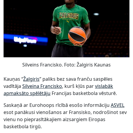
Silveins Francisko. Foto: Žalgiris Kaunas
Kauņas “
Žalgiris
” paliks bez sava franču saspēles
vadītāja
Silveina Francisko
, kurš kļūs par
vislabāk
apmaksāto spēlētāju
Francijas basketbola vēsturē.
Saskaņā ar Eurohoops rīcībā esošo informāciju
ASVEL
esot panākusi vienošanos ar Fransisko, nodrošinot sev
vienu no pieprasītākajiem aizsargiem Eiropas
basketbola tirgū.