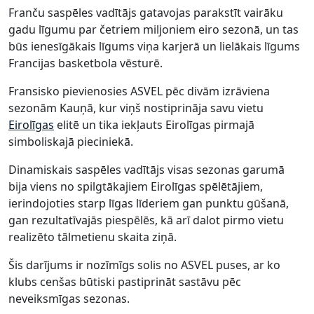
Franču saspēles vadītājs gatavojas parakstīt vairāku
gadu līgumu par četriem miljoniem eiro sezonā, un tas
būs ienesīgākais līgums viņa karjerā un lielākais līgums
Francijas basketbola vēsturē.
Fransisko pievienosies ASVEL pēc divām izrāviena
sezonām Kauņā, kur viņš nostiprināja savu vietu
Eirolīgas
elitē un tika iekļauts Eirolīgas pirmajā
simboliskajā pieciniekā.
Dinamiskais saspēles vadītājs visas sezonas garumā
bija viens no spilgtākajiem Eirolīgas spēlētājiem,
ierindojoties starp līgas līderiem gan punktu gūšanā,
gan rezultatīvajās piespēlēs, kā arī dalot pirmo vietu
realizēto tālmetienu skaita ziņā.
Šis darījums ir nozīmīgs solis no ASVEL puses, ar ko
klubs cenšas būtiski pastiprināt sastāvu pēc
neveiksmīgas sezonas.