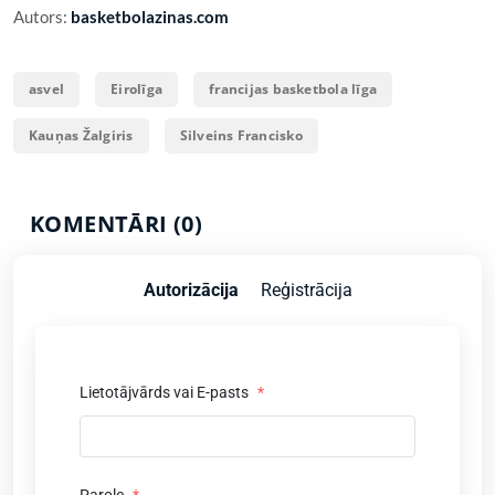
Autors:
basketbolazinas.com
asvel
Eirolīga
francijas basketbola līga
Kauņas Žalgiris
Silveins Francisko
KOMENTĀRI (0)
Autorizācija
Reģistrācija
Lietotājvārds vai E-pasts
*
Parole
*