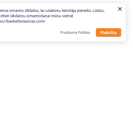
ietne izmanto sīkfailus, lai uzlabotu lietotāja pieredzi. Lūdzu,
krītiet sīkdatņu izmantošanai mūsu vietnē
ps://basketbolazinas.com/
Piekrītu
Privātuma Politika