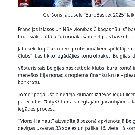
Geršons Jabusele “EuroBasket 2025” laikā
Francijas izlases un NBA vienības Čikāgas “Bulls” ba
finansiāli grūtā brīdī nonākušam Beļģijas basketbo
Jabusele kopā ar citiem profesionāliem spēlētājiem
Clubs”, kas
tikko iegādājies kontrolpaketi
Beļģijas 
Vēsturiskais Beļģijas basketbola klubs, kura kontā ir
mēnešos bija nonācis nopietnā finanšu krīzē – pieau
bankrotu.
Tomēr pagājušajā nedēļā klubam izdevās iegūt lice
pateicoties “CityX Clubs” sniegtajām garantijām 
iegādes procesu.
“Mons-Hainaut” aizvadītajā sezonā apvienotajā
Beļģ
deviņas uzvaras 33 spēlēs un palika 16. vietā 18 