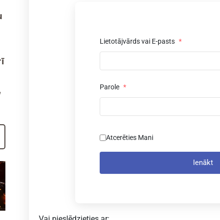
u
Lietotājvārds vai E-pasts
*
ī
Parole
*
Atcerēties Mani
Ienākt
Vai pieslēdzieties ar: