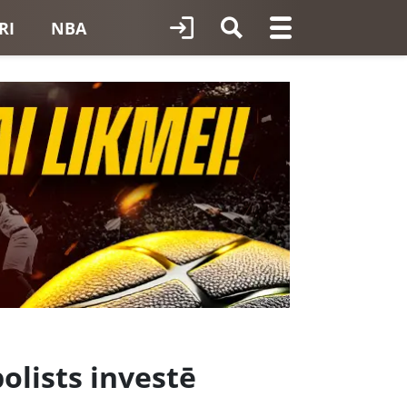
RI
NBA
olists investē