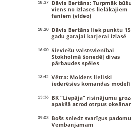
Dāvis Bertāns: Turpmāk būš
18:37
viens no izlases lielākajiem
faniem (video)
Dāvis Bertāns liek punktu 15
18:20
gadu garajai karjerai izlasē
Sieviešu valstsvienībai
16:00
Stokholmā šonedēļ divas
pārbaudes spēles
Vētra: Molders lieliski
13:42
iederēsies komandas modelī
BK “Liepāja” risinājumu groz
13:36
apakšā atrod otrpus okeāna
Bošs sniedz svarīgus padom
09:03
Vembanjamam