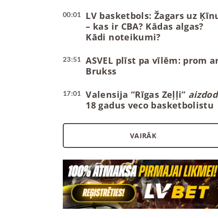
LV basketbols: Žagars uz Ķīn
00:01
– kas ir CBA? Kādas algas?
Kādi noteikumi?
ASVEL plīst pa vīlēm: prom ar
23:51
Brukss
Valensija “Rīgas Zeļļi”
aizdod
17:01
18 gadus veco basketbolistu
VAIRĀK