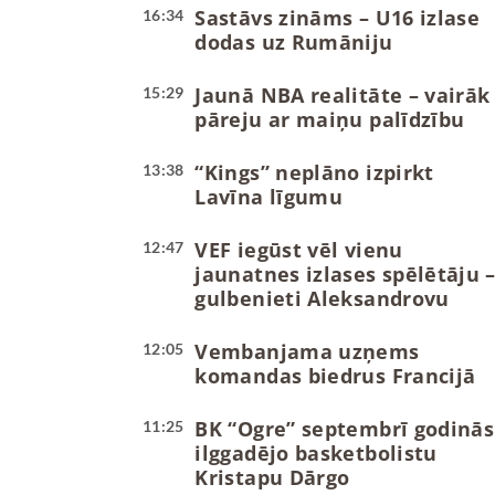
Sastāvs zināms – U16 izlase
16:34
dodas uz Rumāniju
Jaunā NBA realitāte – vairāk
15:29
pāreju ar maiņu palīdzību
“Kings” neplāno izpirkt
13:38
Lavīna līgumu
VEF iegūst vēl vienu
12:47
jaunatnes izlases spēlētāju 
gulbenieti Aleksandrovu
Vembanjama uzņems
12:05
komandas biedrus Francijā
BK “Ogre” septembrī godinās
11:25
ilggadējo basketbolistu
Kristapu Dārgo