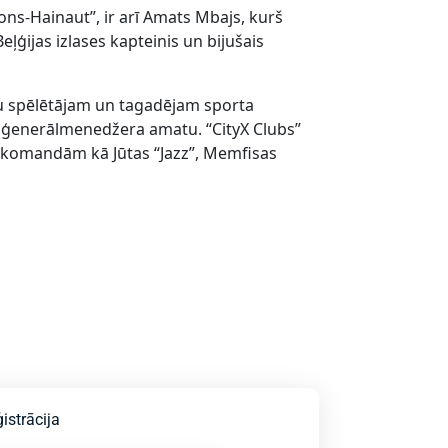
ns-Hainaut”, ir arī Amats Mbajs, kurš
ļģijas izlases kapteinis un bijušais
ču spēlētājam un tagadējam sporta
ģenerālmenedžera amatu. “CityX Clubs”
m komandām kā Jūtas “Jazz”, Memfisas
istrācija