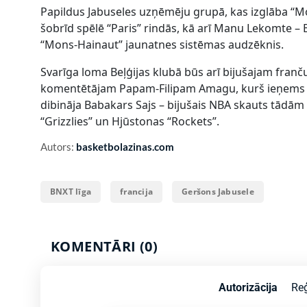
Papildus Jabuseles uzņēmēju grupā, kas izglāba “Mo
šobrīd spēlē “Paris” rindās, kā arī Manu Lekomte – Be
“Mons-Hainaut” jaunatnes sistēmas audzēknis.
Svarīga loma Beļģijas klubā būs arī bijušajam fran
komentētājam Papam-Filipam Amagu, kurš ieņems 
dibināja Babakars Sajs – bijušais NBA skauts tādā
“Grizzlies” un Hjūstonas “Rockets”.
Autors:
basketbolazinas.com
–
BNXT līga
francija
Geršons Jabusele
KOMENTĀRI (0)
Autorizācija
Reģ