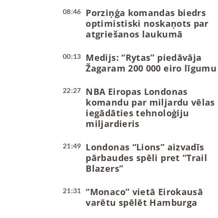
Porziņģa komandas biedrs
08:46
optimistiski noskaņots par
atgriešanos laukumā
Medijs: “Rytas” piedāvāja
00:13
Žagaram 200 000 eiro līgumu
NBA Eiropas Londonas
22:27
komandu par miljardu vēlas
iegādāties tehnoloģiju
miljardieris
Londonas “Lions” aizvadīs
21:49
pārbaudes spēli pret “Trail
Blazers”
“Monaco” vietā Eirokausā
21:31
varētu spēlēt Hamburga