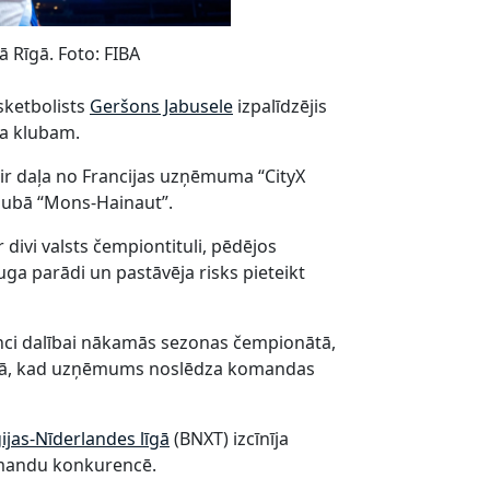
 Rīgā. Foto: FIBA
sketbolists
Geršons Jabusele
izpalīdzējis
la klubam.
 ir daļa no Francijas uzņēmuma “CityX
klubā “Mons-Hainaut”.
 divi valsts čempiontituli, pēdējos
ga parādi un pastāvēja risks pieteikt
nci dalībai nākamās sezonas čempionātā,
laikā, kad uzņēmums noslēdza komandas
ijas-Nīderlandes līgā
(BNXT) izcīnīja
komandu konkurencē.