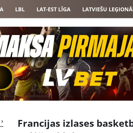
GA
LBL
LAT-EST LĪGA
LATVIEŠU LEĢIONĀ
USI
LATVIJAS IZLASE
Francijas izlases basketb