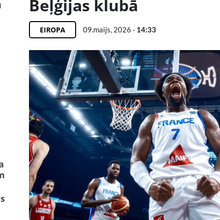
Beļģijas klubā
u
EIROPA
09.maijs, 2026 -
14:33
a
m
us