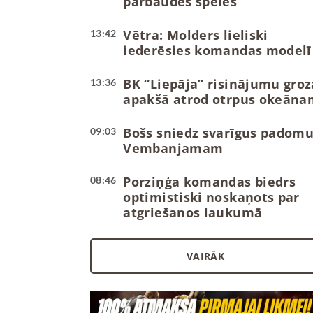
pārbaudes spēles
Vētra: Molders lieliski
13:42
iederēsies komandas modelī
BK “Liepāja” risinājumu groz
13:36
apakšā atrod otrpus okeāna
Bošs sniedz svarīgus padom
09:03
Vembanjamam
Porziņģa komandas biedrs
08:46
optimistiski noskaņots par
atgriešanos laukumā
VAIRĀK