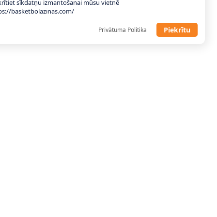
krītiet sīkdatņu izmantošanai mūsu vietnē
ps://basketbolazinas.com/
Piekrītu
Privātuma Politika