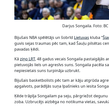
Darjus Songaila. Foto: BC 
Bijušais NBA spēlētājs un šobrīd
Lietuvas
kluba “
Šia
guvis sejas traumas pēc tam, kad Šauļu pilsētas ce
pavadas ķēdi.
Kā
ziņo LRT
, 48 gadus vecais Songaila pastaigājās 
pietuvojās liels un agresīvs suns. Songaila pacēla sa
nepiesietais suns turpināja uzbrukt.
Bijušais basketbolists pēc tam ar kāju atgrūda agres
apgalvots, parādījās suņa īpašnieks un iesita Song
Ķēde trāpīja Songailam pa seju, pārgriežot degunu 
zoba. Uzbrucējs aizbēga no notikuma vietas, savukār