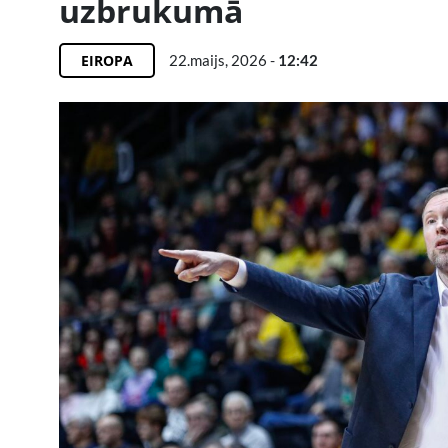
uzbrukumā
EIROPA
22.maijs, 2026 -
12:42