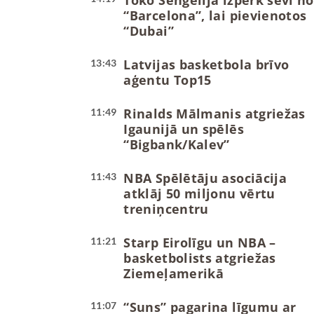
Toko Šengelija izpērk sevi no
“Barcelona”, lai pievienotos
“Dubai”
Latvijas basketbola brīvo
13:43
aģentu Top15
Rinalds Mālmanis atgriežas
11:49
Igaunijā un spēlēs
“Bigbank/Kalev”
NBA Spēlētāju asociācija
11:43
atklāj 50 miljonu vērtu
treniņcentru
Starp Eirolīgu un NBA –
11:21
basketbolists atgriežas
Ziemeļamerikā
“Suns” pagarina līgumu ar
11:07