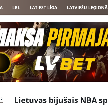
GA
LBL
LAT-EST LĪGA
LATVIEŠU LEĢIONĀ
USI
LATVIJAS IZLASE
Lietuvas bijušais NBA spē