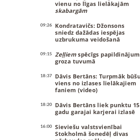
vienu no līgas lielākajām
skabargām
Kondratavičs: Džonsons
09:26
sniedz dažādas iespējas
uzbrukuma veidošanā
Zeļļiem
spēcīgs papildinājum
09:15
groza tuvumā
Dāvis Bertāns: Turpmāk būš
18:37
viens no izlases lielākajiem
faniem (video)
Dāvis Bertāns liek punktu 15
18:20
gadu garajai karjerai izlasē
Sieviešu valstsvienībai
16:00
Stokholmā šonedēļ divas