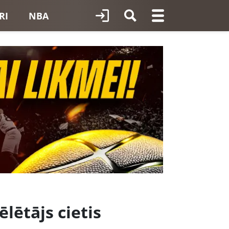
RI
NBA
lētājs cietis