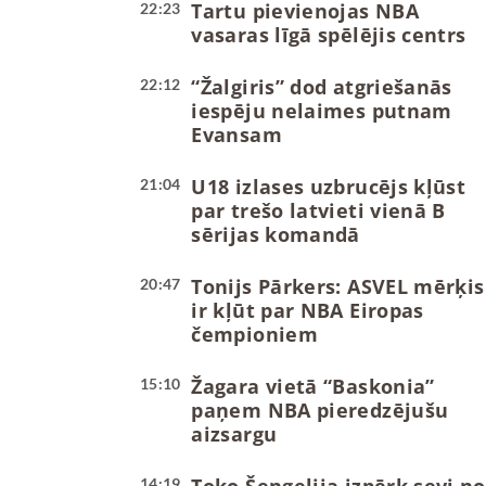
Tartu pievienojas NBA
22:23
vasaras līgā spēlējis centrs
“Žalgiris” dod atgriešanās
22:12
iespēju nelaimes putnam
Evansam
U18 izlases uzbrucējs kļūst
21:04
par trešo latvieti vienā B
sērijas komandā
Tonijs Pārkers: ASVEL mērķis
20:47
ir kļūt par NBA Eiropas
čempioniem
Žagara vietā “Baskonia”
15:10
paņem NBA pieredzējušu
aizsargu
14:19