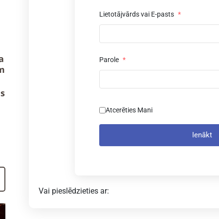
Lietotājvārds vai E-pasts
*
a
Parole
*
m
us
Atcerēties Mani
Ienākt
Vai pieslēdzieties ar: