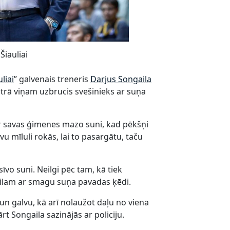
Šiauliai
uliai
” galvenais treneris
Darjus Songaila
ntrā viņam uzbrucis svešinieks ar suņa
ar savas ģimenes mazo suni, kad pēkšņi
vu mīluli rokās, lai to pasargātu, taču
īvo suni. Neilgi pēc tam, kā tiek
ailam ar smagu suņa pavadas ķēdi.
un galvu, kā arī nolaužot daļu no viena
t Songaila sazinājās ar policiju.