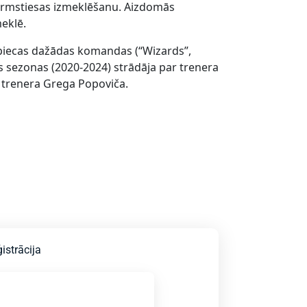
 pirmstiesas izmeklēšanu. Aizdomās
meklē.
piecas dažādas komandas (“Wizards”,
ras sezonas (2020-2024) strādāja par trenera
 trenera Grega Popoviča.
istrācija