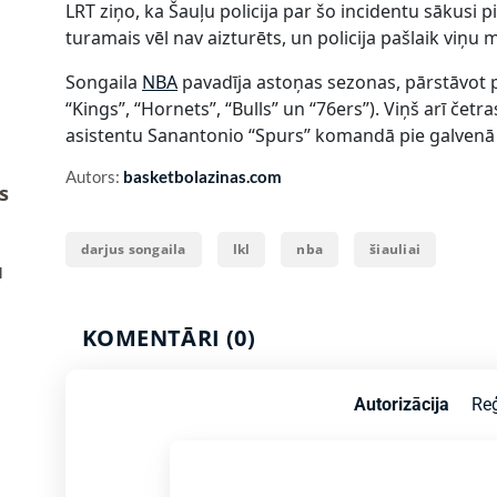
LRT ziņo, ka Šauļu policija par šo incidentu sākusi
turamais vēl nav aizturēts, un policija pašlaik viņu 
Songaila
NBA
pavadīja astoņas sezonas, pārstāvot 
“Kings”, “Hornets”, “Bulls” un “76ers”). Viņš arī čet
asistentu Sanantonio “Spurs” komandā pie galvenā
Autors:
basketbolazinas.com
s
darjus songaila
lkl
nba
šiauliai
u
KOMENTĀRI (0)
Autorizācija
Reģ