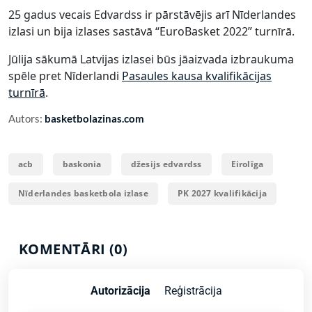
25 gadus vecais Edvardss ir pārstāvējis arī Nīderlandes
izlasi un bija izlases sastāvā “EuroBasket 2022” turnīrā.
Jūlija sākumā Latvijas izlasei būs jāaizvada izbraukuma
spēle pret Nīderlandi
Pasaules kausa kvalifikācijas
turnīrā
.
Autors:
basketbolazinas.com
acb
baskonia
džesijs edvardss
Eirolīga
Nīderlandes basketbola izlase
PK 2027 kvalifikācija
KOMENTĀRI (0)
Autorizācija
Reģistrācija