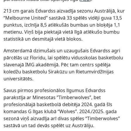
213 cm garais Edvardss aizvadīja sezonu Austrālijā, kur
“Melbourne United” sastāvā 33 spēlēs vidēji guva 13,5
punktus, izcīnīja 8,5 atlēkušās bumbas un bloķēja 1,1
metienu. Viņš bija piektajā vietā līgā atlēkušo bumbu
statistikā un desmitajā vietā blokos.
Amsterdamā dzimušais un uzaugušais Edvardss agri
pārcēlās uz Floridu, lai spēlētu vidusskolas basketbolu
slavenajā IMG akadēmijā. Pēc tam centrs spēlēja
koledžu basketbolu Sirakūzu un Rietumvirdžīnijas
universitātēs.
Savus pirmos profesionālos līgumus Edvardss
parakstīja ar Minesotas ”Timberwolves”, bet
profesionālajā basketbolā debitēja 2024. gadā šīs
komandas G līgas klubā “Wolves”. 2024./2025. gada
sezonā viņš aizvadīja arī divas spēles “Timberwolves”
sastāvā un tad devās spēlēt uz Austrāliju.