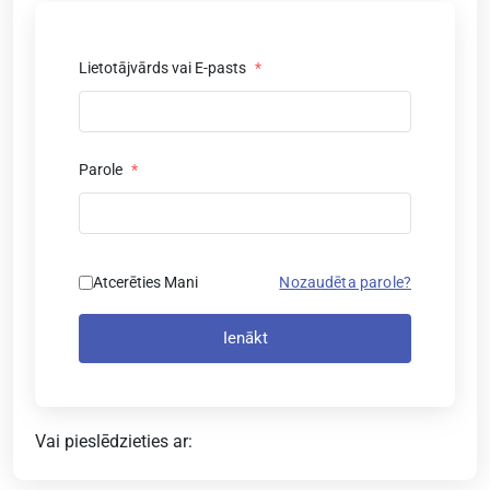
Lietotājvārds vai E-pasts
*
Parole
*
Atcerēties Mani
Nozaudēta parole?
Ienākt
Vai pieslēdzieties ar: