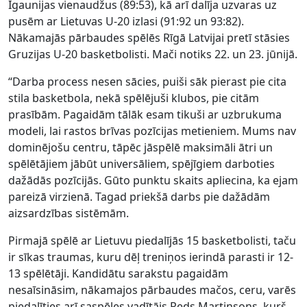
Igaunijas vienaudžus (89:53), kā arī dalīja uzvaras uz
pusēm ar Lietuvas U-20 izlasi (91:92 un 93:82).
Nākamajās pārbaudes spēlēs Rīgā Latvijai pretī stāsies
Gruzijas U-20 basketbolisti. Mači notiks 22. un 23. jūnijā.
“Darba process nesen sācies, puiši sāk pierast pie cita
stila basketbola, nekā spēlējuši klubos, pie citām
prasībām. Pagaidām tālāk esam tikuši ar uzbrukuma
modeli, lai rastos brīvas pozīcijas metieniem. Mums nav
dominējošu centru, tāpēc jāspēlē maksimāli ātri un
spēlētājiem jābūt universāliem, spējīgiem darboties
dažādās pozīcijās. Gūto punktu skaits apliecina, ka ejam
pareizā virzienā. Tagad priekšā darbs pie dažādām
aizsardzības sistēmām.
Pirmajā spēlē ar Lietuvu piedalījās 15 basketbolisti, taču
ir sīkas traumas, kuru dēļ treniņos ierindā parasti ir 12-
13 spēlētāji. Kandidātu sarakstu pagaidām
nesaīsināsim, nākamajos pārbaudes mačos, ceru, varēs
piedalīties arī saspēles vadītājs Reds Martinsons, kurš