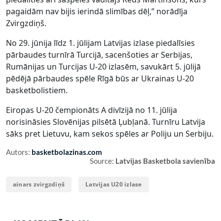
pagaidām nav bijis ierindā slimības dēļ,” norādīja
Zvirgzdiņš.
No 29. jūnija līdz 1. jūlijam Latvijas izlase piedalīsies
pārbaudes turnīrā Turcijā, sacenšoties ar Serbijas,
Rumānijas un Turcijas U-20 izlasēm, savukārt 5. jūlijā
pēdējā pārbaudes spēle Rīgā būs ar Ukrainas U-20
basketbolistiem.
Eiropas U-20 čempionāts A divīzijā no 11. jūlija
norisināsies Slovēnijas pilsētā Ļubļanā. Turnīru Latvija
sāks pret Lietuvu, kam sekos spēles ar Poliju un Serbiju.
Autors:
basketbolazinas.com
Source:
Latvijas Basketbola savienība
ainars zvirgzdiņš
Latvijas U20 izlase