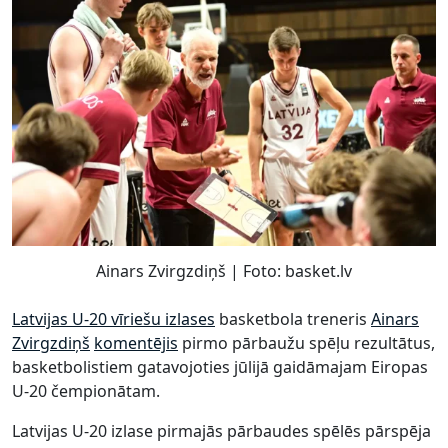
Ainars Zvirgzdiņš | Foto: basket.lv
Latvijas U-20 vīriešu izlases
basketbola treneris
Ainars
Zvirgzdiņš
komentējis
pirmo pārbaužu spēļu rezultātus,
basketbolistiem gatavojoties jūlijā gaidāmajam Eiropas
U-20 čempionātam.
Latvijas U-20 izlase pirmajās pārbaudes spēlēs pārspēja