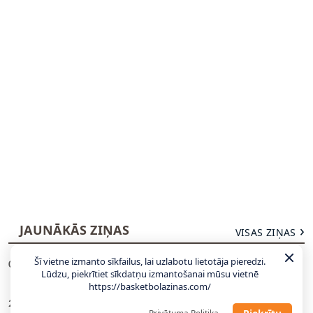
JAUNĀKĀS ZIŅAS
VISAS ZIŅAS
Šī vietne izmanto sīkfailus, lai uzlabotu lietotāja pieredzi.
Hezonja, Šaričs, Zubacs: Latvijas pretiniekiem
00:27
Lūdzu, piekrītiet sīkdatņu izmantošanai mūsu vietnē
kandidātos visi labākie
https://basketbolazinas.com/
Jahovičs: Lielākā atšķirība starp Latvijas un
23:25