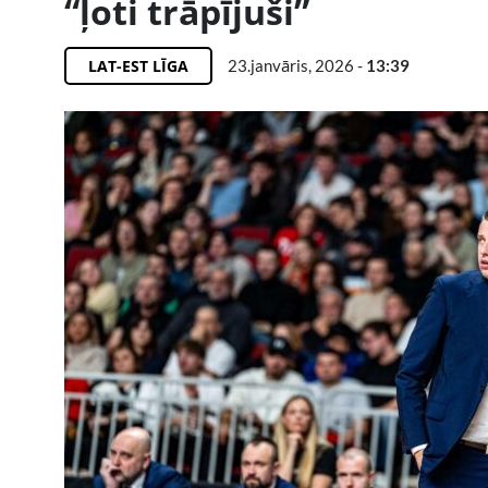
“ļoti trāpījuši”
LAT-EST LĪGA
23.janvāris, 2026 -
13:39