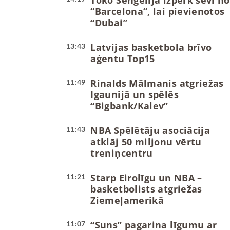
Toko Šengelija izpērk sevi no
“Barcelona”, lai pievienotos
“Dubai”
Latvijas basketbola brīvo
13:43
aģentu Top15
Rinalds Mālmanis atgriežas
11:49
Igaunijā un spēlēs
“Bigbank/Kalev”
NBA Spēlētāju asociācija
11:43
atklāj 50 miljonu vērtu
treniņcentru
Starp Eirolīgu un NBA –
11:21
basketbolists atgriežas
Ziemeļamerikā
“Suns” pagarina līgumu ar
11:07