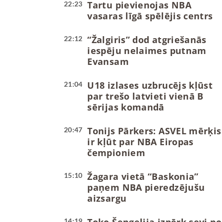
Tartu pievienojas NBA
22:23
vasaras līgā spēlējis centrs
“Žalgiris” dod atgriešanās
22:12
iespēju nelaimes putnam
Evansam
U18 izlases uzbrucējs kļūst
21:04
par trešo latvieti vienā B
sērijas komandā
Tonijs Pārkers: ASVEL mērķis
20:47
ir kļūt par NBA Eiropas
čempioniem
Žagara vietā “Baskonia”
15:10
paņem NBA pieredzējušu
aizsargu
14:19