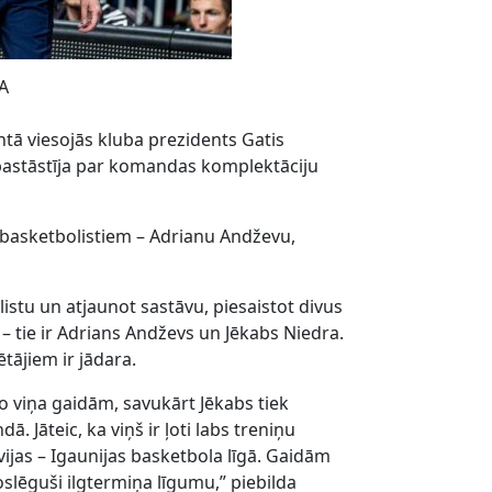
BA
tā viesojās kluba prezidents Gatis
 pastāstīja par komandas komplektāciju
 basketbolistiem – Adrianu Andževu,
stu un atjaunot sastāvu, piesaistot divus
” – tie ir Adrians Andževs un Jēkabs Niedra.
tājiem ir jādara.
 viņa gaidām, savukārt Jēkabs tiek
 Jāteic, ka viņš ir ļoti labs treniņu
vijas – Igaunijas basketbola līgā. Gaidām
slēguši ilgtermiņa līgumu,” piebilda