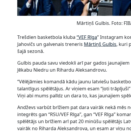
Mārtiņš Gulbis. Foto: FI
Trešdien basketbola kluba
“VEF Rīga
” Instagram kon
Jahovičs un galvenais treneris
Mārtiņš Gulbis
, kuri
šajā sezonā.
Gulbis pauda savu viedokli arī par gados jaunajiem
Jēkabu Niedru un Rihardu Aleksandrovu.
“Vēlējāmies komandā kādu jaunu latviešu basketboli
talantīgus spēlētājus. Ar viņiem esam “ļoti trāpījuši
Viņi abi mums palīdz un dara to, kas jaunajiem spēlē
Andževs varbūt brīžiem pat dara vairāk nekā mēs no
integrēts gan “RSU/VEF Rīga”, gan “VEF Rīga” komandā.
spēlētājs un brīžiem arī pat 20 minūšu spēlētājs Lat
vairāk no Riharda Aleksandrova, un esam ar viņu no