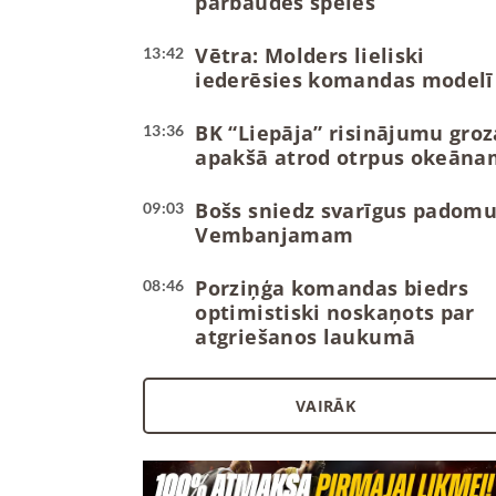
pārbaudes spēles
Vētra: Molders lieliski
13:42
iederēsies komandas modelī
BK “Liepāja” risinājumu groz
13:36
apakšā atrod otrpus okeāna
Bošs sniedz svarīgus padom
09:03
Vembanjamam
Porziņģa komandas biedrs
08:46
optimistiski noskaņots par
atgriešanos laukumā
VAIRĀK