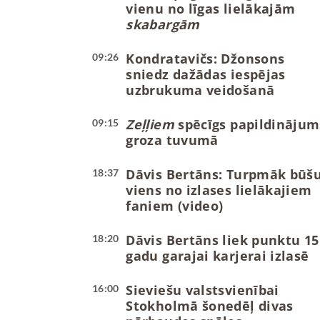
vienu no līgas lielākajām
skabargām
Kondratavičs: Džonsons
09:26
sniedz dažādas iespējas
uzbrukuma veidošanā
Zeļļiem
spēcīgs papildinājum
09:15
groza tuvumā
Dāvis Bertāns: Turpmāk būš
18:37
viens no izlases lielākajiem
faniem (video)
Dāvis Bertāns liek punktu 15
18:20
gadu garajai karjerai izlasē
Sieviešu valstsvienībai
16:00
Stokholmā šonedēļ divas