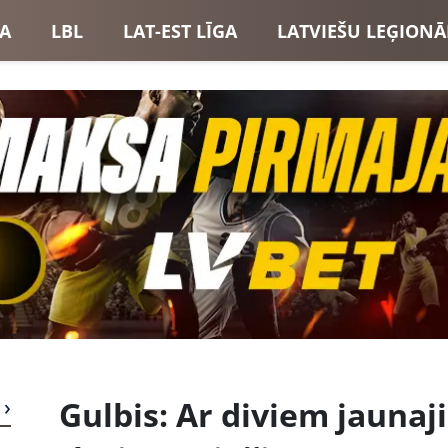
GA
LBL
LAT-EST LĪGA
LATVIEŠU LEĢIONĀ
USI
LATVIJAS IZLASE
Gulbis: Ar diviem jauna