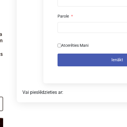
Parole
*
a
m
Atcerēties Mani
us
Ienākt
Vai pieslēdzieties ar: