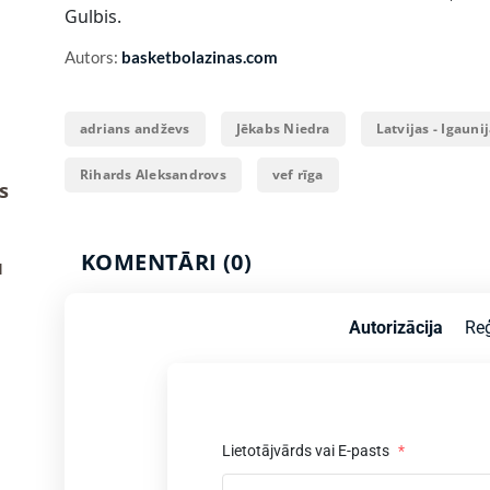
Gulbis.
Autors:
basketbolazinas.com
adrians andževs
Jēkabs Niedra
Latvijas - Igauni
Rihards Aleksandrovs
vef rīga
s
KOMENTĀRI (0)
u
Autorizācija
Reģ
Lietotājvārds vai E-pasts
*