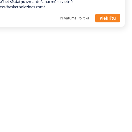
krītiet sīkdatņu izmantošanai mūsu vietnē
ps://basketbolazinas.com/
Piekrītu
Privātuma Politika