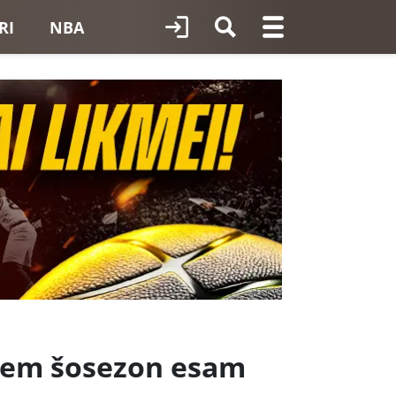
RI
NBA
jiem šosezon esam