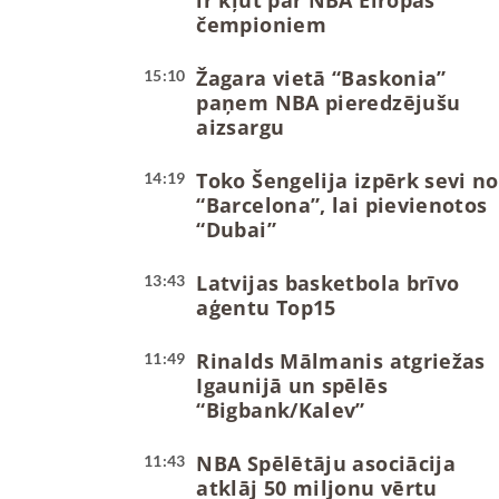
ir kļūt par NBA Eiropas
čempioniem
Žagara vietā “Baskonia”
15:10
paņem NBA pieredzējušu
aizsargu
Toko Šengelija izpērk sevi no
14:19
“Barcelona”, lai pievienotos
“Dubai”
Latvijas basketbola brīvo
13:43
aģentu Top15
Rinalds Mālmanis atgriežas
11:49
Igaunijā un spēlēs
“Bigbank/Kalev”
NBA Spēlētāju asociācija
11:43
atklāj 50 miljonu vērtu