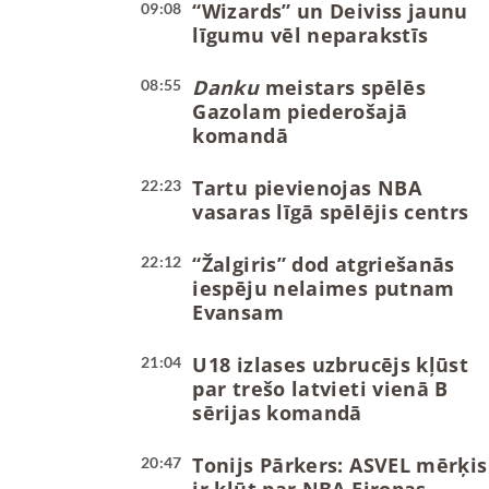
“Wizards” un Deiviss jaunu
09:08
līgumu vēl neparakstīs
Danku
meistars spēlēs
08:55
Gazolam piederošajā
komandā
Tartu pievienojas NBA
22:23
vasaras līgā spēlējis centrs
“Žalgiris” dod atgriešanās
22:12
iespēju nelaimes putnam
Evansam
U18 izlases uzbrucējs kļūst
21:04
par trešo latvieti vienā B
sērijas komandā
Tonijs Pārkers: ASVEL mērķis
20:47