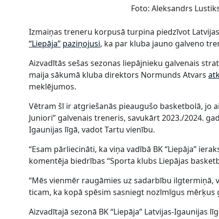
Foto: Aleksandrs Lustik
Izmaiņas treneru korpusā turpina piedzīvot Latvij
“Liepāja”
paziņojusi
, ka par kluba jauno galveno tre
Aizvadītās sešas sezonas liepājnieku galvenais stra
maija sākumā kluba direktors Normunds Atvars
atk
meklējumos.
Vētram šī ir atgriešanās pieaugušo basketbolā, jo ai
Juniori” galvenais treneris, savukārt 2023./2024. gad
Igaunijas līgā, vadot Tartu vienību.
“Esam pārliecināti, ka viņa vadībā BK “Liepāja” ierak
komentēja biedrības “Sporta klubs Liepājas basketbo
“Mēs vienmēr raugāmies uz sadarbību ilgtermiņā, v
ticam, ka kopā spēsim sasniegt nozīmīgus mērķus 
Aizvadītajā sezonā BK “Liepāja” Latvijas-Igaunijas lī