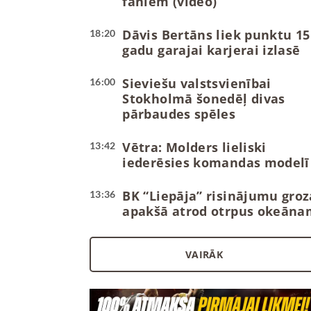
faniem (video)
Dāvis Bertāns liek punktu 15
18:20
gadu garajai karjerai izlasē
Sieviešu valstsvienībai
16:00
Stokholmā šonedēļ divas
pārbaudes spēles
Vētra: Molders lieliski
13:42
iederēsies komandas modelī
BK “Liepāja” risinājumu groz
13:36
apakšā atrod otrpus okeāna
VAIRĀK