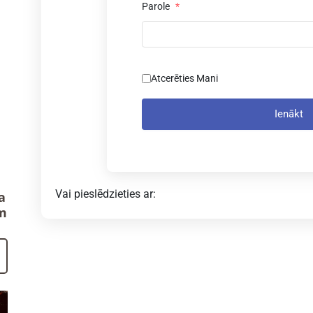
Parole
*
Atcerēties Mani
Ienākt
Vai pieslēdzieties ar:
a
m