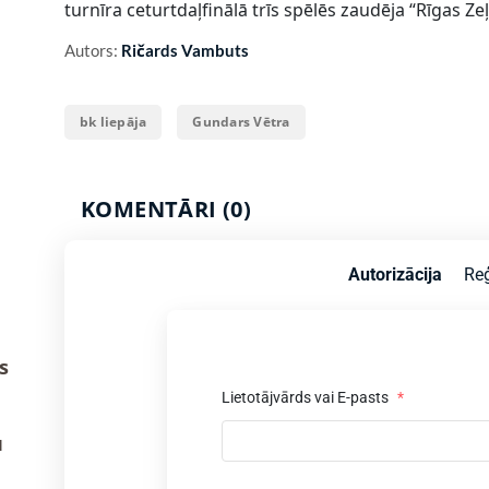
turnīra ceturtdaļfinālā trīs spēlēs zaudēja “Rīgas Zeļ
Autors:
Ričards Vambuts
bk liepāja
Gundars Vētra
KOMENTĀRI (0)
Autorizācija
Reģ
s
Lietotājvārds vai E-pasts
*
u