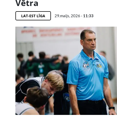
Vētra
LAT-EST LĪGA
29.maijs, 2026 -
11:33