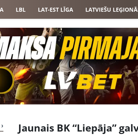
GA
LBL
LAT-EST LĪGA
LATVIEŠU LEĢIONĀ
USI
LATVIJAS IZLASE
Jaunais BK “Liepāja” gal