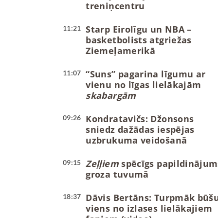
treniņcentru
Starp Eirolīgu un NBA –
11:21
basketbolists atgriežas
Ziemeļamerikā
“Suns” pagarina līgumu ar
11:07
vienu no līgas lielākajām
skabargām
Kondratavičs: Džonsons
09:26
sniedz dažādas iespējas
uzbrukuma veidošanā
Zeļļiem
spēcīgs papildinājum
09:15
groza tuvumā
Dāvis Bertāns: Turpmāk būš
18:37
viens no izlases lielākajiem