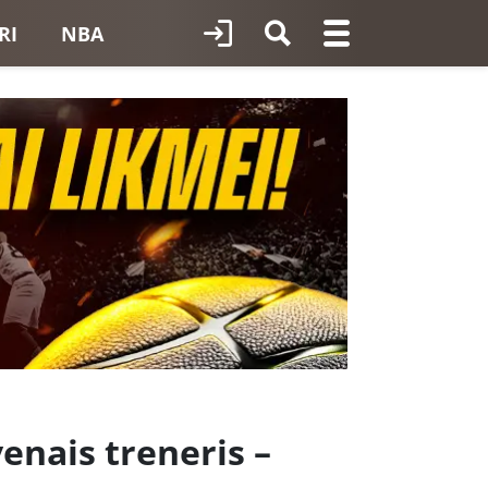
RI
NBA
venais treneris –