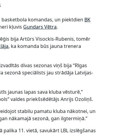
s
as basketbola komandas, un piektdien
BK
neri kļuvis
Gundars Vētra
.
tēģis bija Artūrs Visockis-Rubenis, tomēr
lāja
, ka komanda būs jauna trenera
zvadītās divas sezonas viņš bija “Rīgas
a sezonā speciālists jau strādāja Latvijas-
stīs jaunas lapas sava kluba vēsturē,”
ls” valdes priekšsēdētājs Anrijs Ozoliņš.
eidojot stabilu pamatu kluba nākotnei, un
gan nākamajā sezonā, gan ilgtermiņā.”
gā palika 11. vietā, savukārt LBL izslēgšanas