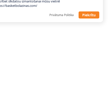
krītiet sīkdatņu izmantošanai mūsu vietnē
ps://basketbolazinas.com/
Piekrītu
Privātuma Politika