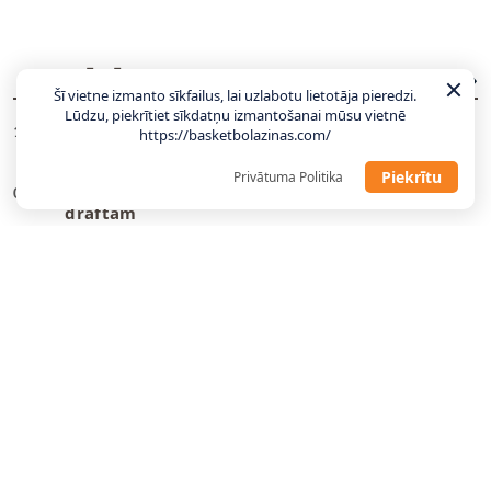
JAUNĀKĀS ZIŅAS
VISAS ZIŅAS
Šī vietne izmanto sīkfailus, lai uzlabotu lietotāja pieredzi.
Lūdzu, piekrītiet sīkdatņu izmantošanai mūsu vietnē
LU ģenerālmenedžeris par sastāvu: Gaidām
11:06
https://basketbolazinas.com/
atbildes no pāris talantīgiem latviešiem
Piekrītu
Privātuma Politika
Divi bijušie NBA spēlētāji piesakas WNBA
09:23
draftam
Hezonja, Šaričs, Zubacs: Latvijas pretiniekiem
00:27
kandidātos visi labākie
Jahovičs: Lielākā atšķirība starp Latvijas un
23:25
Itālijas jaunatnes basketbolu ir fizikalitāte un
ātrums
Gailītis: Laika nav daudz, tas jāizmanto
10:58
maksimāli lietderīgi
Ar pāris debitantiem, bez vairākiem
10:49
veterāniem – Gailītis nosauc izlases kandidātus