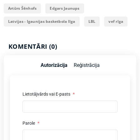
Artūrs Šēnhofs
Edgars Jaunups
Latvijas - Igaunijas basketbola līga
LBL
vef rīga
KOMENTĀRI (0)
Autorizācija
Reģistrācija
Lietotājvārds vai E-pasts
*
Parole
*