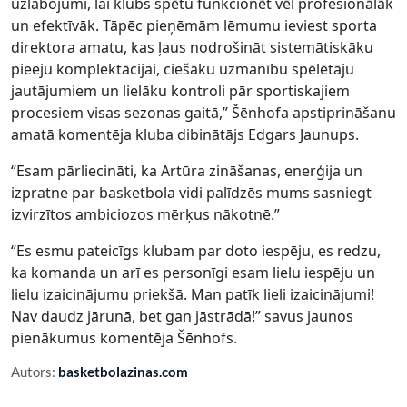
uzlabojumi, lai klubs spētu funkcionēt vēl profesionālāk
un efektīvāk. Tāpēc pieņēmām lēmumu ieviest sporta
direktora amatu, kas ļaus nodrošināt sistemātiskāku
pieeju komplektācijai, ciešāku uzmanību spēlētāju
jautājumiem un lielāku kontroli pār sportiskajiem
procesiem visas sezonas gaitā,” Šēnhofa apstiprināšanu
amatā komentēja kluba dibinātājs Edgars Jaunups.
“Esam pārliecināti, ka Artūra zināšanas, enerģija un
izpratne par basketbola vidi palīdzēs mums sasniegt
izvirzītos ambiciozos mērķus nākotnē.”
“Es esmu pateicīgs klubam par doto iespēju, es redzu,
ka komanda un arī es personīgi esam lielu iespēju un
lielu izaicinājumu priekšā. Man patīk lieli izaicinājumi!
Nav daudz jārunā, bet gan jāstrādā!” savus jaunos
pienākumus komentēja Šēnhofs.
Autors:
basketbolazinas.com