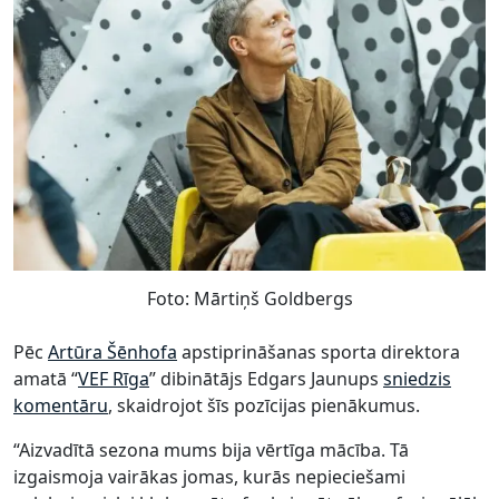
Foto: Mārtiņš Goldbergs
Pēc
Artūra Šēnhofa
apstiprināšanas sporta direktora
amatā “
VEF Rīga
” dibinātājs Edgars Jaunups
sniedzis
komentāru
, skaidrojot šīs pozīcijas pienākumus.
“Aizvadītā sezona mums bija vērtīga mācība. Tā
izgaismoja vairākas jomas, kurās nepieciešami