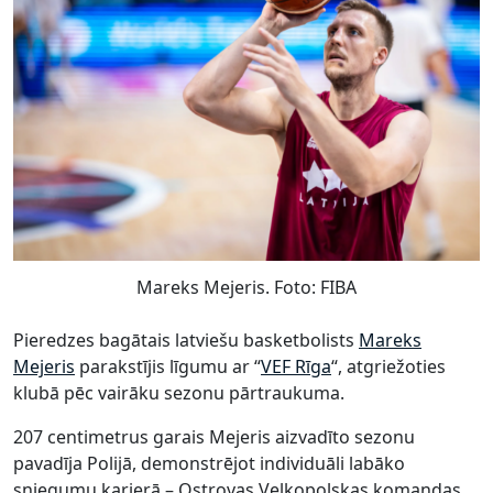
Mareks Mejeris. Foto: FIBA
Pieredzes bagātais latviešu basketbolists
Mareks
Mejeris
parakstījis līgumu ar “
VEF Rīga
“, atgriežoties
klubā pēc vairāku sezonu pārtraukuma.
207 centimetrus garais Mejeris aizvadīto sezonu
pavadīja Polijā, demonstrējot individuāli labāko
sniegumu karjerā – Ostrovas Velkopolskas komandas