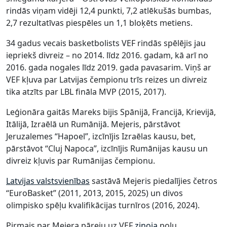
rindās viņam vidēji 12,4 punkti, 7,2 atlēkušās bumbas,
2,7 rezultatīvas piespēles un 1,1 bloķēts metiens.
34 gadus vecais basketbolists VEF rindās spēlējis jau
iepriekš divreiz – no 2014. līdz 2016. gadam, kā arī no
2016. gada nogales līdz 2019. gada pavasarim. Viņš ar
VEF kļuva par Latvijas čempionu trīs reizes un divreiz
tika atzīts par LBL fināla MVP (2015, 2017).
Leģionāra gaitās Mareks bijis Spānijā, Francijā, Krievijā,
Itālijā, Izraēlā un Rumānijā. Mejeris, pārstāvot
Jeruzalemes “Hapoel”, izcīnījis Izraēlas kausu, bet,
pārstāvot “Cluj Napoca”, izcīnījis Rumānijas kausu un
divreiz kļuvis par Rumānijas čempionu.
Latvijas valstsvienības
sastāvā Mejeris piedalījies četros
“EuroBasket” (2011, 2013, 2015, 2025) un divos
olimpisko spēļu kvalifikācijas turnīros (2016, 2024).
Pirmais par Mejera pāreju uz VEF
ziņoja
poļu