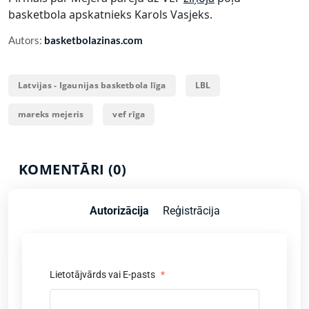
basketbola apskatnieks Karols Vasjeks.
Autors:
basketbolazinas.com
Latvijas - Igaunijas basketbola līga
LBL
mareks mejeris
vef rīga
KOMENTĀRI (0)
Autorizācija
Reģistrācija
Lietotājvārds vai E-pasts
*