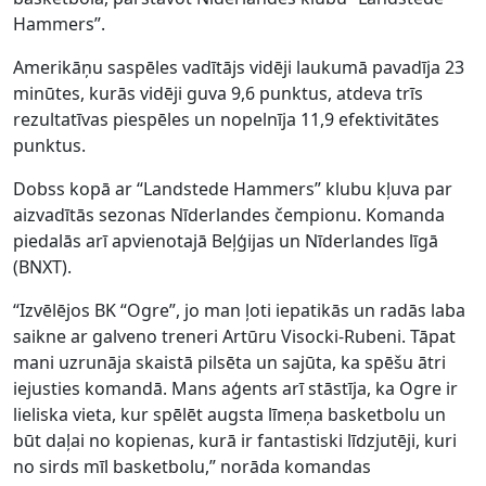
Hammers”.
Amerikāņu saspēles vadītājs vidēji laukumā pavadīja 23
minūtes, kurās vidēji guva 9,6 punktus, atdeva trīs
rezultatīvas piespēles un nopelnīja 11,9 efektivitātes
punktus.
Dobss kopā ar “Landstede Hammers” klubu kļuva par
aizvadītās sezonas Nīderlandes čempionu. Komanda
piedalās arī apvienotajā Beļģijas un Nīderlandes līgā
(BNXT).
“Izvēlējos BK “Ogre”, jo man ļoti iepatikās un radās laba
saikne ar galveno treneri Artūru Visocki-Rubeni. Tāpat
mani uzrunāja skaistā pilsēta un sajūta, ka spēšu ātri
iejusties komandā. Mans aģents arī stāstīja, ka Ogre ir
lieliska vieta, kur spēlēt augsta līmeņa basketbolu un
būt daļai no kopienas, kurā ir fantastiski līdzjutēji, kuri
no sirds mīl basketbolu,” norāda komandas