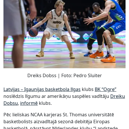
Dreiks Dobss | Foto: Pedro Sluiter
Latvijas – Igaunijas basketbola līgas
klubs
BK “Ogre”
noslēdzis līgumu ar amerikāņu saspēles vadītāju
Dreiku
Dobsu
,
informē
klubs.
Pēc lieliskas NCAA karjeras St. Thomas universitātē
basketbolists aizvadītajā sezonā debitēja Eiropas
basketbolā, pārstāvot Nīderlandes klubu “Landstede