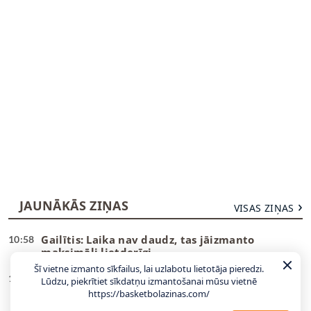
JAUNĀKĀS ZIŅAS
VISAS ZIŅAS
Gailītis: Laika nav daudz, tas jāizmanto
10:58
maksimāli lietderīgi
Šī vietne izmanto sīkfailus, lai uzlabotu lietotāja pieredzi.
Ar pāris debitantiem, bez vairākiem
10:49
Lūdzu, piekrītiet sīkdatņu izmantošanai mūsu vietnē
veterāniem – Gailītis nosauc izlases kandidātus
https://basketbolazinas.com/