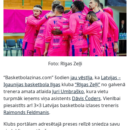
Foto: Rīgas Zeļļi
“Basketbolazinas.com” šodien
jau vēstīja
, ka
Latvijas –
Igaunijas basketbola līgas
kluba
“Rīgas Zeļļi”
no galvenā
trenera amata atlaida
Juri Umbraško
, kura vietu
turpmāk ieņems viņa asistents
Dāvis Čoders
. Vienībai
piesaistīts arī 3×3 Latvijas basketbola izlases treneris
Raimonds Feldmanis
.
Klubs portālam adresētajā preses relīzē sniedza savu