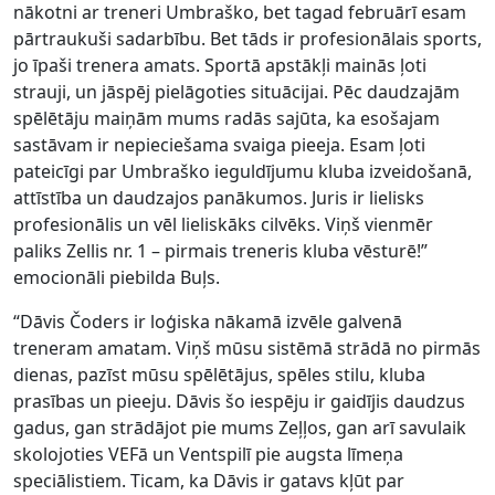
nākotni ar treneri Umbraško, bet tagad februārī esam
pārtraukuši sadarbību. Bet tāds ir profesionālais sports,
jo īpaši trenera amats. Sportā apstākļi mainās ļoti
strauji, un jāspēj pielāgoties situācijai. Pēc daudzajām
spēlētāju maiņām mums radās sajūta, ka esošajam
sastāvam ir nepieciešama svaiga pieeja. Esam ļoti
pateicīgi par Umbraško ieguldījumu kluba izveidošanā,
attīstība un daudzajos panākumos. Juris ir lielisks
profesionālis un vēl lieliskāks cilvēks. Viņš vienmēr
paliks Zellis nr. 1 – pirmais treneris kluba vēsturē!”
emocionāli piebilda Buļs.
“Dāvis Čoders ir loģiska nākamā izvēle galvenā
treneram amatam. Viņš mūsu sistēmā strādā no pirmās
dienas, pazīst mūsu spēlētājus, spēles stilu, kluba
prasības un pieeju. Dāvis šo iespēju ir gaidījis daudzus
gadus, gan strādājot pie mums Zeļļos, gan arī savulaik
skolojoties VEFā un Ventspilī pie augsta līmeņa
speciālistiem. Ticam, ka Dāvis ir gatavs kļūt par