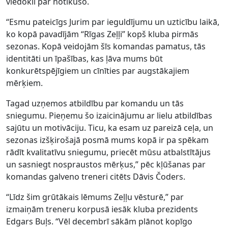
viedokli par notikušo.
“Esmu pateicīgs Jurim par ieguldījumu un uzticību laikā,
ko kopā pavadījām “Rīgas Zeļļi” kopš kluba pirmās
sezonas. Kopā veidojām šīs komandas pamatus, tās
identitāti un īpašības, kas ļāva mums būt
konkurētspējīgiem un cīnīties par augstākajiem
mērķiem.
Tagad uzņemos atbildību par komandu un tās
sniegumu. Pieņemu šo izaicinājumu ar lielu atbildības
sajūtu un motivāciju. Ticu, ka esam uz pareizā ceļa, un
sezonas izšķirošajā posmā mums kopā ir pa spēkam
rādīt kvalitatīvu sniegumu, priecēt mūsu atbalstītājus
un sasniegt nospraustos mērķus,” pēc kļūšanas par
komandas galveno treneri citēts Dāvis Čoders.
“Līdz šim grūtākais lēmums Zeļļu vēsturē,” par
izmaiņām treneru korpusā iesāk kluba prezidents
Edgars Buļs. “Vēl decembrī sākām plānot kopīgo