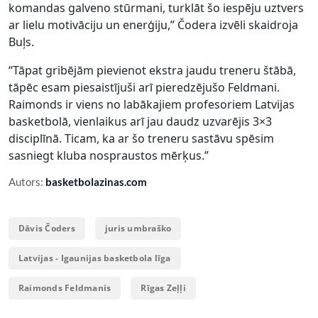
komandas galveno stūrmani, turklāt šo iespēju uztvers
ar lielu motivāciju un enerģiju,” Čodera izvēli skaidroja
Buļs.
“Tāpat gribējām pievienot ekstra jaudu treneru štābā,
tāpēc esam piesaistījuši arī pieredzējušo Feldmani.
Raimonds ir viens no labākajiem profesoriem Latvijas
basketbolā, vienlaikus arī jau daudz uzvarējis 3×3
disciplīnā. Ticam, ka ar šo treneru sastāvu spēsim
sasniegt kluba nospraustos mērķus.”
Autors:
basketbolazinas.com
Dāvis Čoders
juris umbraško
Latvijas - Igaunijas basketbola līga
Raimonds Feldmanis
Rīgas Zeļļi