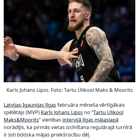
Karls Johans Lipss. Foto: Tartu Ülikool Maks & Moorits
Latvijas-Igaunijas līgas
februāra mēneša vērtīgākais
spēlētājs (MVP)
Karls Johans Lipss
no “
Tartu Ulikool
Maks&Moorits
” vienības
intervijā līgas mājaslapā
norādījis, ka pirmās vietas izcīnīšana regulārajā turnīrā
ir ļoti būtiska mājas priekšrocību dēļ.