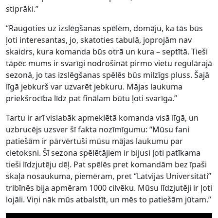
stiprāki.”
“Raugoties uz izslēgšanas spēlēm, domāju, ka tās būs
ļoti interesantas, jo, skatoties tabulā, joprojām nav
skaidrs, kura komanda būs otrā un kura – septītā. Tieši
tāpēc mums ir svarīgi nodrošināt pirmo vietu regulārajā
sezonā, jo tas izslēgšanas spēlēs būs milzīgs pluss. Šajā
līgā jebkurš var uzvarēt jebkuru. Mājas laukuma
priekšrocība līdz pat finālam būtu ļoti svarīga.”
Tartu ir arī vislabāk apmeklētā komanda visā līgā, un
uzbrucējs uzsver šī fakta nozīmīgumu: “Mūsu fani
patiešām ir pārvērtuši mūsu mājas laukumu par
cietoksni. Šī sezona spēlētājiem ir bijusi ļoti patīkama
tieši līdzjutēju dēļ. Pat spēlēs pret komandām bez īpaši
skaļa nosaukuma, piemēram, pret “Latvijas Universitāti”
tribīnēs bija apmēram 1000 cilvēku. Mūsu līdzjutēji ir ļoti
lojāli. Viņi nāk mūs atbalstīt, un mēs to patiešām jūtam.”