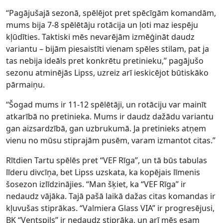
“Pagājušajā sezonā, spēlējot pret spēcīgām komandām,
mums bija 7-8 spēlētāju rotācija un ļoti maz iespēju
kļūdīties. Taktiski mēs nevarējām izmēģināt daudz
variantu – bijām piesaistīti vienam spēles stilam, pat ja
tas nebija ideāls pret konkrētu pretinieku,” pagājušo
sezonu atminējās Lipss, uzreiz arī ieskicējot būtiskāko
pārmaiņu.
“Šogad mums ir 11-12 spēlētāji, un rotāciju var mainīt
atkarībā no pretinieka. Mums ir daudz dažādu variantu
gan aizsardzībā, gan uzbrukumā. Ja pretinieks atņem
vienu no mūsu stiprajām pusēm, varam izmantot citas.”
Rītdien Tartu spēlēs pret “VEF Rīga”, un tā būs tabulas
līderu divcīņa, bet Lipss uzskata, ka kopējais līmenis
šosezon izlīdzinājies. “Man šķiet, ka “VEF Rīga” ir
nedaudz vājāka. Tajā pašā laikā dažas citas komandas ir
kļuvušas stiprākas. “Valmiera Glass VIA” ir progresējusi,
BK “Ventspils” ir nedaudz stiprāka, un arī mēs esam