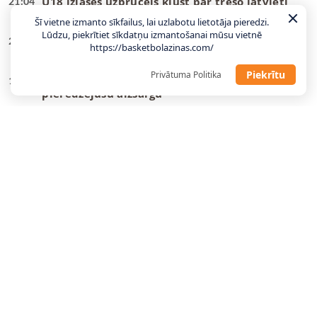
U18 izlases uzbrucējs kļūst par trešo latvieti
21:04
vienā B sērijas komandā
Šī vietne izmanto sīkfailus, lai uzlabotu lietotāja pieredzi.
Lūdzu, piekrītiet sīkdatņu izmantošanai mūsu vietnē
Tonijs Pārkers: ASVEL mērķis ir kļūt par NBA
20:47
https://basketbolazinas.com/
Eiropas čempioniem
Piekrītu
Privātuma Politika
Žagara vietā “Baskonia” paņem NBA
15:10
pieredzējušu aizsargu
Toko Šengelija izpērk sevi no “Barcelona”, lai
14:19
pievienotos “Dubai”
Latvijas basketbola brīvo aģentu Top15
13:43
Rinalds Mālmanis atgriežas Igaunijā un spēlēs
11:49
“Bigbank/Kalev”
NBA Spēlētāju asociācija atklāj 50 miljonu
11:43
vērtu treniņcentru
Starp Eirolīgu un NBA – basketbolists atgriežas
11:21
Ziemeļamerikā
“Suns” pagarina līgumu ar vienu no līgas
11:07