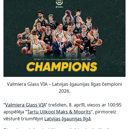
Valmiera Glass VIA – Latvijas-Igaunijas līgas čempioni
2026.
“
Valmiera Glass VIA
” trešdien, 8. aprīlī, viesos ar 100:95
apspēlēja “
Tartu Ulikool Maks & Moorits
“, pirmoreiz
vēsturē triumfējot
Latvijas-Igaunijas līgā
.