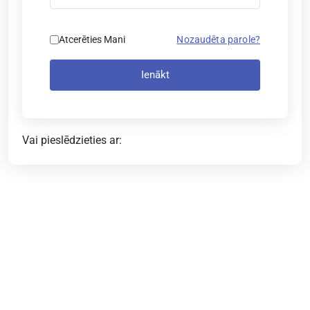
Atcerēties Mani
Nozaudēta parole?
Ienākt
Vai pieslēdzieties ar: