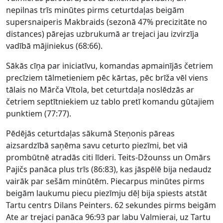
nepilnas trīs minūtes pirms ceturtdaļas beigām
supersnaiperis Makbraids (sezonā 47% precizitāte no
distances) pārejas uzbrukumā ar trejaci jau izvirzīja
vadībā mājiniekus (68:66).
Sākās cīņa par iniciatīvu, komandas apmainījās četriem
precīziem tālmetieniem pēc kārtas, pēc brīža vēl viens
tālais no Mārča Vītola, bet ceturtdaļa noslēdzās ar
četriem septītniekiem uz tablo pretī komandu gūtajiem
punktiem (77:77).
Pēdējās ceturtdaļas sākumā Steņonis pāreas
aizsardzībā saņēma savu ceturto piezīmi, bet viā
prombūtnē atradās citi līderi. Teits-Džounss un Omārs
Pajičs panāca plus trīs (86:83), kas jāspēlē bija nedaudz
vairāk par sešām minūtēm. Piecarpus minūtes pirms
beigām laukumu piecu piezīmju dēļ bija spiests atstāt
Tartu centrs Dilans Peinters. 62 sekundes pirms beigām
Ate ar trejaci panāca 96:93 par labu Valmierai, uz Tartu