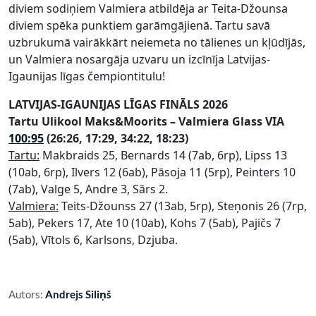
diviem sodiņiem Valmiera atbildēja ar Teita-Džounsa
diviem spēka punktiem garāmgājienā. Tartu savā
uzbrukumā vairākkārt neiemeta no tālienes un kļūdījās,
un Valmiera nosargāja uzvaru un izcīnīja Latvijas-
Igaunijas līgas čempiontitulu!
LATVIJAS-IGAUNIJAS LĪGAS FINĀLS 2026
Tartu Ulikool Maks&Moorits – Valmiera Glass VIA
100:95
(26:26, 17:29, 34:22, 18:23)
Tartu:
Makbraids 25, Bernards 14 (7ab, 6rp), Lipss 13
(10ab, 6rp), Ilvers 12 (6ab), Pāsoja 11 (5rp), Peinters 10
(7ab), Valge 5, Andre 3, Sārs 2.
Valmiera:
Teits-Džounss 27 (13ab, 5rp), Steņonis 26 (7rp,
5ab), Pekers 17, Ate 10 (10ab), Kohs 7 (5ab), Pajičs 7
(5ab), Vītols 6, Karlsons, Dzjuba.
Autors:
Andrejs Siliņš