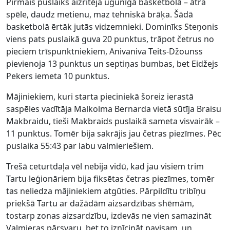
Pirmais puslaiks aizritēja ugunīgā basketbolā – ātra
spēle, daudz metienu, maz tehniskā brāķa. Šādā
basketbolā ērtāk jutās vidzemnieki. Dominīks Steņonis
viens pats puslaikā guva 20 punktus, trāpot četrus no
pieciem trīspunktniekiem, Anivaniva Teits-Džounss
pievienoja 13 punktus un septiņas bumbas, bet Eidžejs
Pekers iemeta 10 punktus.
Mājiniekiem, kuri starta pieciniekā šoreiz ierastā
saspēles vadītāja Malkolma Bernarda vietā sūtīja Braisu
Makbraidu, tieši Makbraids puslaikā sameta visvairāk –
11 punktus. Tomēr bija sakrājis jau četras piezīmes. Pēc
puslaika 55:43 par labu valmieriešiem.
Trešā ceturtdaļa vēl nebija vidū, kad jau visiem trim
Tartu leģionāriem bija fiksētas četras piezīmes, tomēr
tas neliedza mājiniekiem atgūties. Pārpildītu tribīņu
priekšā Tartu ar dažādām aizsardzības shēmām,
tostarp zonas aizsardzību, izdevās ne vien samazināt
Valmieras pārsvaru, bet to iznīcināt pavisam, un