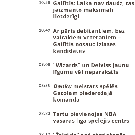
Gailītis: Laika nav daudz, tas
10:58
jāizmanto maksimāli
lietderīgi
Ar pāris debitantiem, bez
10:49
vairākiem veterāniem –
Gailītis nosauc izlases
kandidātus
“Wizards” un Deiviss jaunu
09:08
līgumu vēl neparakstīs
Danku
meistars spēlēs
08:55
Gazolam piederošajā
komandā
Tartu pievienojas NBA
22:23
vasaras līgā spēlējis centrs
22:12