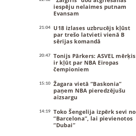
“Žalgiris” dod atgriešanās
iespēju nelaimes putnam
Evansam
U18 izlases uzbrucējs kļūst
21:04
par trešo latvieti vienā B
sērijas komandā
Tonijs Pārkers: ASVEL mērķis
20:47
ir kļūt par NBA Eiropas
čempioniem
Žagara vietā “Baskonia”
15:10
paņem NBA pieredzējušu
aizsargu
Toko Šengelija izpērk sevi no
14:19
“Barcelona”, lai pievienotos
“Dubai”