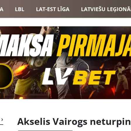
GA
LBL
LAT-EST LĪGA
LATVIEŠU LEĢIONĀ
USI
LATVIJAS IZLASE
Akselis Vairogs neturpi