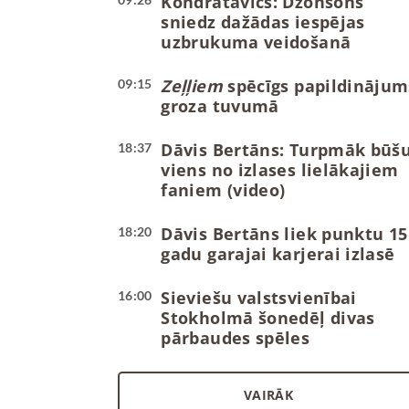
Kondratavičs: Džonsons
sniedz dažādas iespējas
uzbrukuma veidošanā
Zeļļiem
spēcīgs papildinājum
09:15
groza tuvumā
Dāvis Bertāns: Turpmāk būš
18:37
viens no izlases lielākajiem
faniem (video)
Dāvis Bertāns liek punktu 15
18:20
gadu garajai karjerai izlasē
Sieviešu valstsvienībai
16:00
Stokholmā šonedēļ divas
pārbaudes spēles
VAIRĀK