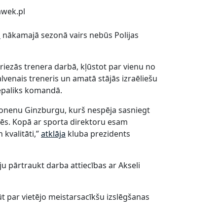
awek.pl
s
nākamajā sezonā vairs nebūs Polijas
riezās trenera darbā, kļūstot par vienu no
alvenais treneris un amatā stājās izraēliešu
nepaliks komandā.
Ronenu Ginzburgu, kurš nespēja sasniegt
lēs. Kopā ar sporta direktoru esam
 kvalitāti,”
atklāja
kluba prezidents
u pārtraukt darba attiecības ar Akseli
kļūt par vietējo meistarsacīkšu izslēgšanas