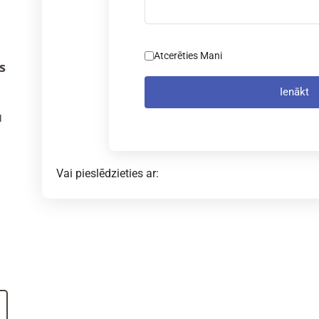
Atcerēties Mani
s
Ienākt
u
Vai pieslēdzieties ar: