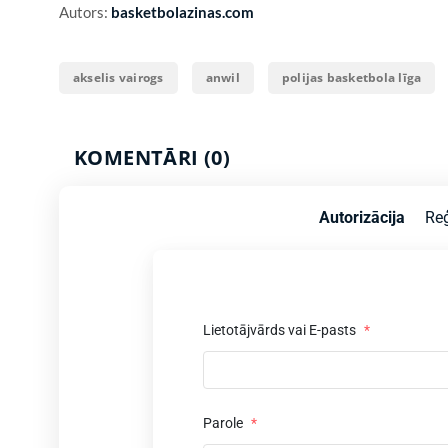
Autors:
basketbolazinas.com
akselis vairogs
anwil
polijas basketbola līga
KOMENTĀRI (0)
Autorizācija
Reģ
Lietotājvārds vai E-pasts
*
Parole
*