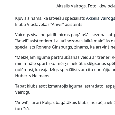
Akselis Vairogs. Foto: kkwlocl
Kļuvis zināms, ka latviešu speciālists
Akselis Vairog
kluba Vloclavekas “Anwil” asistents.
Vairogs visai negaidīti pirms pagājušās sezonas atg
“Anwil” asistentiem. Lai arī sezonas laikā mainījās g
speciālists Ronens Ginzburgs, zināms, ka arī viņš 
“Meklējam līguma pārtraukšanas veidu ar treneri 
minimnālo sportisko mērķi – iekļūt izslēgšanas spē
nolēmuši, ka vajadzīgs speciālists ar citu enerģiju un
Huberts Hejmans.
Tāpat klubs esot izmantojis līgumā iestrādāto iespēj
Vairogu.
“Anwil”, lai arī Polijas bagātākais klubs, nespēja ie
turnīrā.