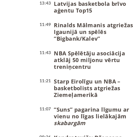
Latvijas basketbola brīvo
13:43
aģentu Top15
Rinalds Mālmanis atgriežas
11:49
Igaunijā un spēlēs
“Bigbank/Kalev”
NBA Spēlētāju asociācija
11:43
atklāj 50 miljonu vērtu
treniņcentru
Starp Eirolīgu un NBA –
11:21
basketbolists atgriežas
Ziemeļamerikā
“Suns” pagarina līgumu ar
11:07
vienu no līgas lielākajām
skabargām
09:26