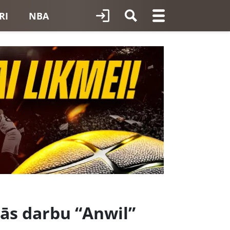
RI
NBA
nās darbu “Anwil”