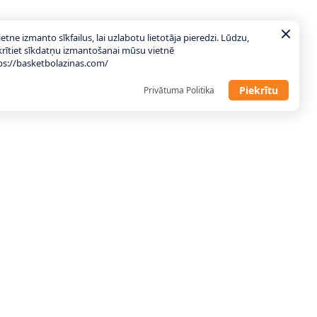
ietne izmanto sīkfailus, lai uzlabotu lietotāja pieredzi. Lūdzu,
krītiet sīkdatņu izmantošanai mūsu vietnē
ps://basketbolazinas.com/
Piekrītu
Privātuma Politika