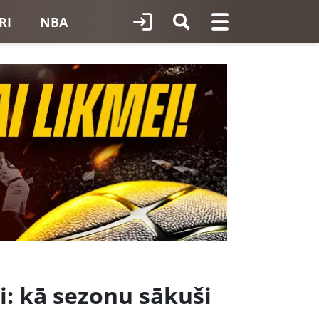
RI
NBA
i: kā sezonu sākuši