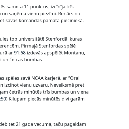
ēs sameta 11 punktus, izcīnīja trīs
u un saņēma vienu piezīmi. Renārs no
 iet savas komandas pamata pieciniekā.
aules top universitātē Stenfordā, kuras
erencēm. Pirmajā Stenfordas spēlē
kurā ar
91:68
izdevās apspēlēt Montanu,
i un četras bumbas.
as spēles savā NCAA karjerā, ar “Oral
un izcīnot vienu uzvaru. Neveiksmē pret
argam četrās minūtēs trīs bumbas un viena
:50
) Kilupam piecās minūtēs divi garām
 debitēt 21 gada vecumā, taču pagaidām