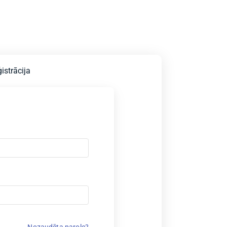
istrācija
Nozaudēta parole?