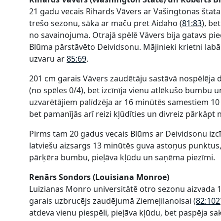
21 gadu vecais Rihards Vāvers ar Vašingtonas štata
trešo sezonu, sāka ar maču pret Aidaho (
81:83
), be
no savainojuma. Otrajā spēlē Vāvers bija gatavs pied
Blūma pārstāvēto Deividsonu. Mājinieki krietni labāk
uzvaru ar
85:69
.
201 cm garais Vāvers zaudētāju sastāvā nospēlēja 
(no spēles 0/4), bet izcīnīja vienu atlēkušo bumbu
uzvarētājiem palīdzēja ar 16 minūtēs samestiem 10
bet pamanījās arī reizi kļūdīties un divreiz pārkāpt
Pirms tam 20 gadus vecais Blūms ar Deividsonu izcī
latviešu aizsargs 13 minūtēs guva astoņus punktus, 
pārķēra bumbu, pieļāva kļūdu un saņēma piezīmi.
Renārs Sondors (Louisiana Monroe)
Luizianas Monro universitātē otro sezonu aizvada 
garais uzbrucējs zaudējumā Ziemeļilanoisai (
82:102
atdeva vienu piespēli, pieļāva kļūdu, bet paspēja sa