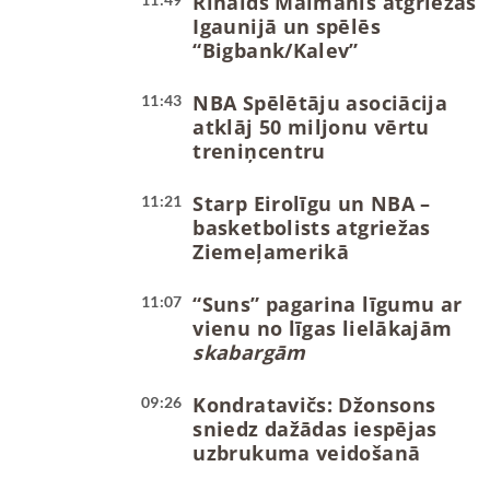
Rinalds Mālmanis atgriežas
Igaunijā un spēlēs
“Bigbank/Kalev”
NBA Spēlētāju asociācija
11:43
atklāj 50 miljonu vērtu
treniņcentru
Starp Eirolīgu un NBA –
11:21
basketbolists atgriežas
Ziemeļamerikā
“Suns” pagarina līgumu ar
11:07
vienu no līgas lielākajām
skabargām
Kondratavičs: Džonsons
09:26
sniedz dažādas iespējas
uzbrukuma veidošanā