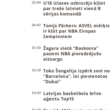
U18 izlases uzbrucējs kļūst
21:04
par trešo latvieti vienā B
sērijas komandā
Tonijs Pārkers: ASVEL mērķis
20:47
ir kļūt par NBA Eiropas
čempioniem
Žagara vietā “Baskonia”
15:10
paņem NBA pieredzējušu
aizsargu
Toko Šengelija izpērk sevi no
14:19
“Barcelona”, lai pievienotos
“Dubai”
Latvijas basketbola brīvo
13:43
aģentu Top15
11:49