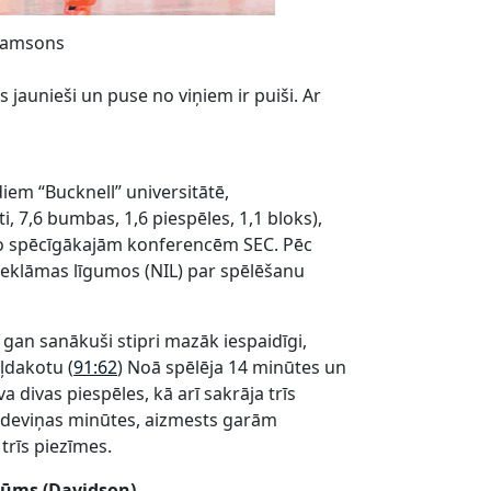
ljamsons
 jaunieši un puse no viņiem ir puiši. Ar
iem “Bucknell” universitātē,
, 7,6 bumbas, 1,6 piespēles, 1,1 bloks),
 no spēcīgākajām konferencēm SEC. Pēc
 reklāmas līgumos (NIL) par spēlēšanu
gan sanākuši stipri mazāk iespaidīgi,
ļdakotu (
91:62
) Noā spēlēja 14 minūtes un
 divas piespēles, kā arī sakrāja trīs
 deviņas minūtes, aizmests garām
trīs piezīmes.
Blūms (Davidson)