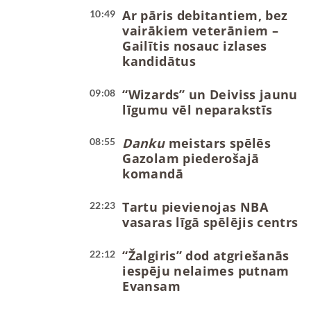
Ar pāris debitantiem, bez
10:49
vairākiem veterāniem –
Gailītis nosauc izlases
kandidātus
“Wizards” un Deiviss jaunu
09:08
līgumu vēl neparakstīs
Danku
meistars spēlēs
08:55
Gazolam piederošajā
komandā
Tartu pievienojas NBA
22:23
vasaras līgā spēlējis centrs
“Žalgiris” dod atgriešanās
22:12
iespēju nelaimes putnam
Evansam