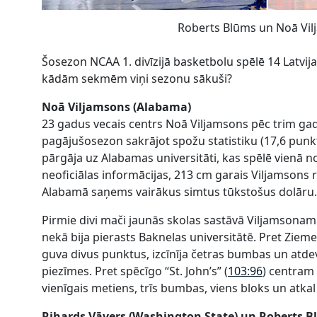
Roberts Blūms un Noā Vi
Šosezon NCAA 1. divīzijā basketbolu spēlē 14 Latvijas
kādām sekmēm viņi sezonu sākuši?
Noā Viljamsons (Alabama)
23 gadus vecais centrs Noā Viljamsons pēc trim gad
pagājušosezon sakrājot spožu statistiku (17,6 punkti
pārgāja uz Alabamas universitāti, kas spēlē vienā
neoficiālas informācijas, 213 cm garais Viljamsons
Alabamā saņems vairākus simtus tūkstošus dolāru.
Pirmie divi mači jaunās skolas sastāvā Viljamsonam 
nekā bija pierasts Baknelas universitātē. Pret Zieme
guva divus punktus, izcīnīja četras bumbas un atdeva
piezīmes. Pret spēcīgo “St. John’s” (
103:96
) centram
vienīgais metiens, trīs bumbas, viens bloks un atkal 
Rihards Vāvers (Washington State) un Roberts 