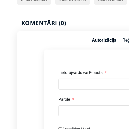
KOMENTĀRI (0)
Autorizācija
Reģ
Lietotājvārds vai E-pasts
*
Parole
*
Atcerēties Mani