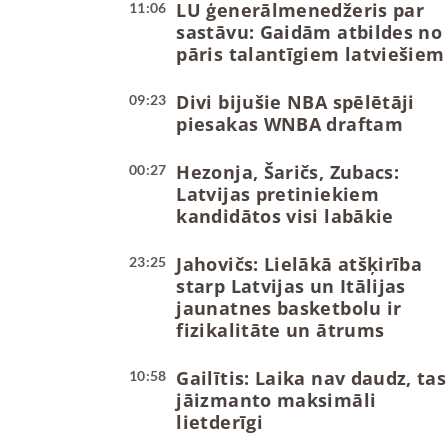
LU ģenerālmenedžeris par
11:06
sastāvu: Gaidām atbildes no
pāris talantīgiem latviešiem
Divi bijušie NBA spēlētāji
09:23
piesakas WNBA draftam
Hezonja, Šaričs, Zubacs:
00:27
Latvijas pretiniekiem
kandidātos visi labākie
Jahovičs: Lielākā atšķirība
23:25
starp Latvijas un Itālijas
jaunatnes basketbolu ir
fizikalitāte un ātrums
Gailītis: Laika nav daudz, tas
10:58
jāizmanto maksimāli
lietderīgi