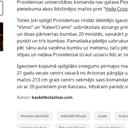
Providensas universitātes komanda nav gatava Piņņa 
pieteikuma abos līdzšinējos mačos pret “
Holly Cros
Toties ļoti spilgti Providensas rindās debitējis igau
“Viimsi” un “Kalev/Cramo” uzbrūkošais aizsargs pret
un divas pārtvertas bumbas 20 minūtēs, savukārt pr
punkti un trīs bumbas. Pamatlaika pēdējo uzbrukum
pēc sānu auta saņēma bumbu uz metienu, taču pēc 
stīpas un neļāva Providensai izraut uzvaru līdz ar si
Igauņiem kopumā spilgtāks sniegums pirmajos mačo
21 gadu vecais centrs vasarā no Arizonas pārgāja u
mačos 213 cm grais centrs sekmējis savs komandas 
un ar 20 punktiem pret Kanzasu. Vēsāram paredz v
Autors:
basketbolazinas.com
kristers skrinda
mārtiņš kilups
ncaa
noā 
renārs sondors
Rihards Vāvers
roberts blūms