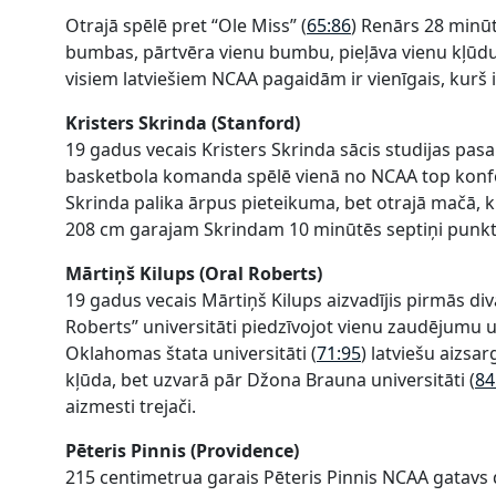
Otrajā spēlē pret “Ole Miss” (
65:86
) Renārs 28 minūt
bumbas, pārtvēra vienu bumbu, pieļāva vienu kļūd
visiem latviešiem NCAA pagaidām ir vienīgais, kurš
Kristers Skrinda (Stanford)
19 gadus vecais Kristers Skrinda sācis studijas pas
basketbola komanda spēlē vienā no NCAA top konf
Skrinda palika ārpus pieteikuma, bet otrajā mačā, 
208 cm garajam Skrindam 10 minūtēs septiņi punkt
Mārtiņš Kilups (Oral Roberts)
19 gadus vecais Mārtiņš Kilups aizvadījis pirmās div
Roberts” universitāti piedzīvojot vienu zaudējumu 
Oklahomas štata universitāti (
71:95
) latviešu aizs
kļūda, bet uzvarā pār Džona Brauna universitāti (
84
aizmesti trejači.
Pēteris Pinnis (Providence)
215 centimetrua garais Pēteris Pinnis NCAA gatavs