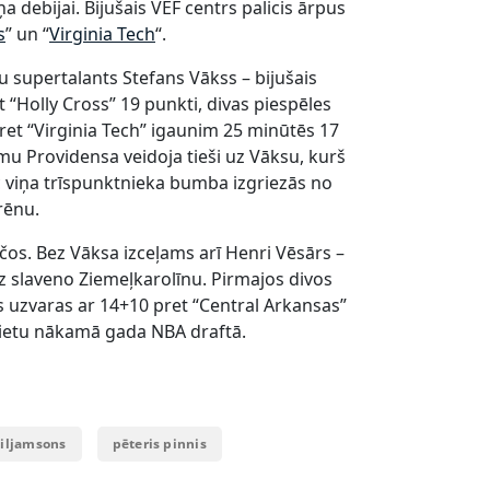
debijai. Bijušais VEF centrs palicis ārpus
s
” un “
Virginia Tech
“.
ņu supertalants Stefans Vākss – bijušais
 “Holly Cross” 19 punkti, divas piespēles
et “Virginia Tech” igaunim 25 minūtēs 17
u Providensa veidoja tieši uz Vāksu, kurš
viņa trīspunktnieka bumba izgriezās no
rēnu.
s. Bez Vāksa izceļams arī Henri Vēsārs –
z slaveno Ziemeļkarolīnu. Pirmajos divos
uzvaras ar 14+10 pret “Central Arkansas”
ietu nākamā gada NBA draftā.
viljamsons
pēteris pinnis