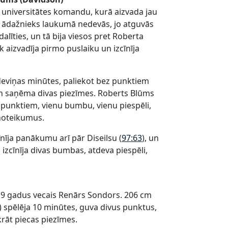
 universitātes komandu, kurā aizvada jau
t ādažnieks laukumā nedevās, jo atguvās
alīties, un tā bija viesos pret Roberta
 aizvadīja pirmo puslaiku un izcīnīja
deviņas minūtes, paliekot bez punktiem
 un saņēma divas piezīmes. Roberts Blūms
 punktiem, vienu bumbu, vienu piespēli,
 noteikumus.
nīja panākumu arī pār Diseilsu (
97:63
), un
izcīnīja divas bumbas, atdeva piespēli,
19 gadus vecais Renārs Sondors. 206 cm
) spēlēja 10 minūtes, guva divus punktus,
krāt piecas piezīmes.