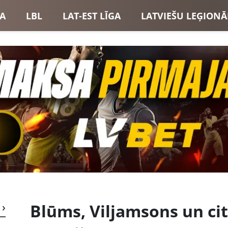
GA
LBL
LAT-EST LĪGA
LATVIEŠU LEĢIONĀ
USI
LATVIJAS IZLASE
Blūms, Viljamsons un cit