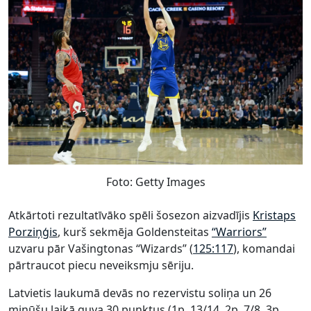
Foto: Getty Images
Atkārtoti rezultatīvāko spēli šosezon aizvadījis
Kristaps
Porziņģis
, kurš sekmēja Goldensteitas
“Warriors”
uzvaru pār Vašingtonas “Wizards” (
125:117
), komandai
pārtraucot piecu neveiksmju sēriju.
Latvietis laukumā devās no rezervistu soliņa un 26
minūšu laikā guva 30 punktus (1p. 13/14, 2p. 7/8, 3p.