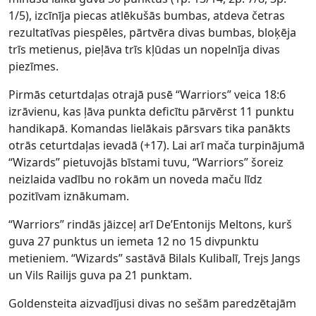
1/5), izcīnīja piecas atlēkušās bumbas, atdeva četras
rezultatīvas piespēles, pārtvēra divas bumbas, bloķēja
trīs metienus, pieļāva trīs kļūdas un nopelnīja divas
piezīmes.
Pirmās ceturtdaļas otrajā pusē “Warriors” veica 18:6
izrāvienu, kas ļāva punkta deficītu pārvērst 11 punktu
handikapā. Komandas lielākais pārsvars tika panākts
otrās ceturtdaļas ievadā (+17). Lai arī mača turpinājumā
“Wizards” pietuvojās bīstami tuvu, “Warriors” šoreiz
neizlaida vadību no rokām un noveda maču līdz
pozitīvam iznākumam.
“Warriors” rindās jāizceļ arī De’Entonijs Meltons, kurš
guva 27 punktus un iemeta 12 no 15 divpunktu
metieniem. “Wizards” sastāvā Bilals Kulibalī, Trejs Jangs
un Vils Railijs guva pa 21 punktam.
Goldensteita aizvadījusi divas no sešām paredzētajām