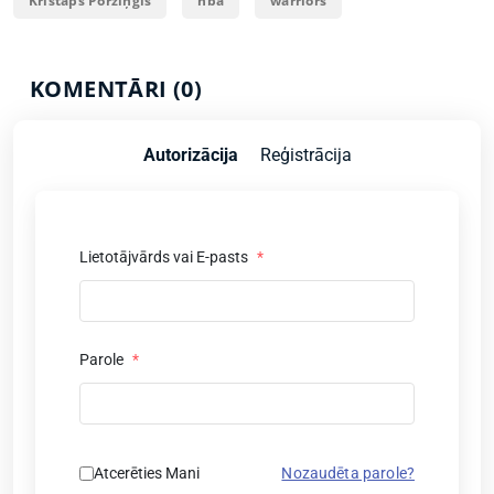
Kristaps Porziņģis
nba
warriors
KOMENTĀRI (0)
Autorizācija
Reģistrācija
Lietotājvārds vai E-pasts
*
Parole
*
Atcerēties Mani
Nozaudēta parole?