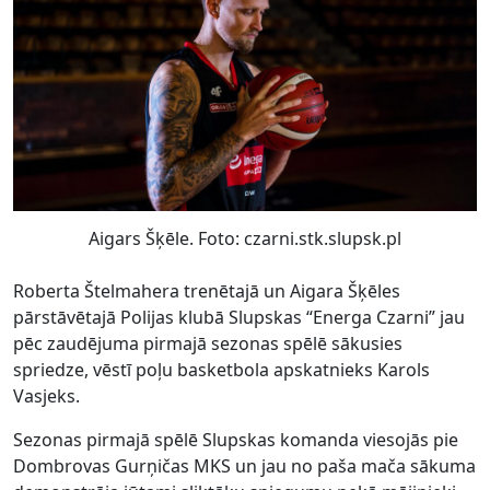
Aigars Šķēle. Foto: czarni.stk.slupsk.pl
Roberta Štelmahera trenētajā un Aigara Šķēles
pārstāvētajā Polijas klubā Slupskas “Energa Czarni” jau
pēc zaudējuma pirmajā sezonas spēlē sākusies
spriedze, vēstī poļu basketbola apskatnieks Karols
Vasjeks.
Sezonas pirmajā spēlē Slupskas komanda viesojās pie
Dombrovas Gurņičas MKS un jau no paša mača sākuma