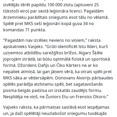
izvēlējās tērēt papildu 100 000 zlotu (aptuveni 25
tūkstoši eiro) par sestā leģionāra licenci. Pagaidām
ārzemnieku parādītais sniegums esot tālu no vēlamā.
Spēlē pret MKS seši leģionāri kopā guva 34 no
komandas 71 punkta.
“Pagaidām nav izcēlies neviens no viņiem,” raksta
apskatnieks Vasjeks. “Grūti identificēt īstu līderi, kurš
uzņemtos atbildību sarežģītos brīžos. Aigars Šķēle
joprojām strādā, lai būtu optimālā fiziskā un sportiskā
formā. Džordens Dafijs un Čiko Kārters ne ar ko
nepaliek atmiņā, lai gan jāņem vērā, ka otrais spēli pret
MKS sāka ar vēdersāpēm. Donovans Aivorijs pārbaudes
spēlēs parādīja atzīstamu spēli, bet sagatavošanās
posma beigās padzisa un izskatās zaudējis formu.
Nespīdēja ne viņš, ne Žuniors Etu un Frensiss Okoro.”
Vajseks raksta, ka pārmaiņas sastāvā esot iespējamas
un, ja daži spēlētāji neuzlabošot sniegumu tuvākajās