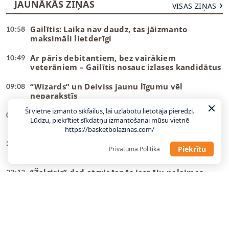
JAUNĀKĀS ZIŅAS
VISAS ZIŅAS
Gailītis: Laika nav daudz, tas jāizmanto
10:58
maksimāli lietderīgi
Ar pāris debitantiem, bez vairākiem
10:49
veterāniem – Gailītis nosauc izlases kandidātus
“Wizards” un Deiviss jaunu līgumu vēl
09:08
neparakstīs
Šī vietne izmanto sīkfailus, lai uzlabotu lietotāja pieredzi.
Danku
meistars spēlēs Gazolam piederošajā
08:55
Lūdzu, piekrītiet sīkdatņu izmantošanai mūsu vietnē
komandā
https://basketbolazinas.com/
Tartu pievienojas NBA vasaras līgā spēlējis
22:23
Piekrītu
Privātuma Politika
centrs
“Žalgiris” dod atgriešanās iespēju nelaimes
22:12
putnam Evansam
U18 izlases uzbrucējs kļūst par trešo latvieti
21:04
vienā B sērijas komandā