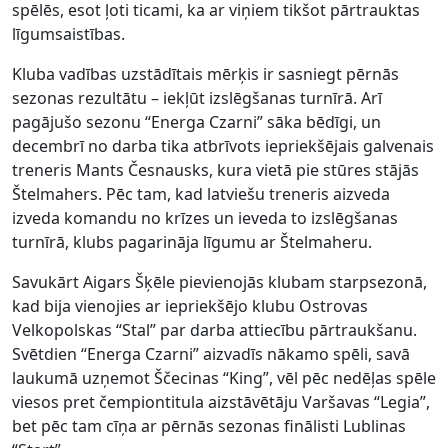
spēlēs, esot ļoti ticami, ka ar viņiem tikšot pārtrauktas
līgumsaistības.
Kluba vadības uzstādītais mērķis ir sasniegt pērnās
sezonas rezultātu – iekļūt izslēgšanas turnīrā. Arī
pagājušo sezonu “Energa Czarni” sāka bēdīgi, un
decembrī no darba tika atbrīvots iepriekšējais galvenais
treneris Mants Česnausks, kura vietā pie stūres stājās
Štelmahers. Pēc tam, kad latviešu treneris aizveda
izveda komandu no krīzes un ieveda to izslēgšanas
turnīrā, klubs pagarināja līgumu ar Štelmaheru.
Savukārt Aigars Šķēle pievienojās klubam starpsezonā,
kad bija vienojies ar iepriekšējo klubu Ostrovas
Velkopolskas “Stal” par darba attiecību pārtraukšanu.
Svētdien “Energa Czarni” aizvadīs nākamo spēli, savā
laukumā uzņemot Ščecinas “King”, vēl pēc nedēļas spēle
viesos pret čempiontitula aizstāvētāju Varšavas “Legia”,
bet pēc tam cīņa ar pērnās sezonas finālisti Lublinas