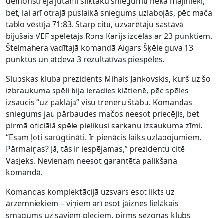
demonstrēja jūtami sliktāku sniegumu nekā mājinieki,
bet, lai arī otrajā puslaikā sniegums uzlabojās, pēc mača
tablo vēstīja 71:83. Starp citu, uzvarētāju sastāvā
bijušais VEF spēlētājs Rons Karijs izcēlās ar 23 punktiem.
Štelmahera vadītajā komandā Aigars Šķēle guva 13
punktus un atdeva 3 rezultatīvas piespēles.
Slupskas kluba prezidents Mihals Jankovskis, kurš uz šo
izbraukuma spēli bija ieradies klātienē, pēc spēles
izsaucis “uz paklāja” visu treneru štābu. Komandas
sniegums jau pārbaudes mačos neesot priecējis, bet
pirmā oficiālā spēle pielikusi sarkanu izsaukuma zīmi.
“Esam ļoti sarūgtināti. Ir pienācis laiks uzlabojumiem.
Pārmaiņas? Jā, tās ir iespējamas,” prezidentu citē
Vasjeks. Nevienam neesot garantēta palikšana
komandā.
Komandas komplektācijā uzsvars esot likts uz
ārzemniekiem – viņiem arī esot jāiznes lielākais
smagums uz saviem pleciem, pirms sezonas klubs