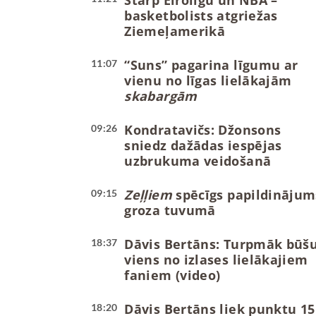
Starp Eirolīgu un NBA –
basketbolists atgriežas
Ziemeļamerikā
“Suns” pagarina līgumu ar
11:07
vienu no līgas lielākajām
skabargām
Kondratavičs: Džonsons
09:26
sniedz dažādas iespējas
uzbrukuma veidošanā
Zeļļiem
spēcīgs papildinājum
09:15
groza tuvumā
Dāvis Bertāns: Turpmāk būš
18:37
viens no izlases lielākajiem
faniem (video)
Dāvis Bertāns liek punktu 15
18:20