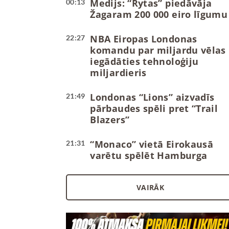
Medijs: “Rytas” piedāvāja
00:13
Žagaram 200 000 eiro līgumu
NBA Eiropas Londonas
22:27
komandu par miljardu vēlas
iegādāties tehnoloģiju
miljardieris
Londonas “Lions” aizvadīs
21:49
pārbaudes spēli pret “Trail
Blazers”
“Monaco” vietā Eirokausā
21:31
varētu spēlēt Hamburga
VAIRĀK