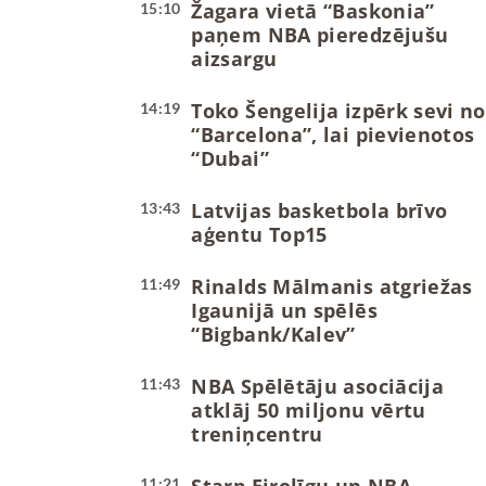
Žagara vietā “Baskonia”
15:10
paņem NBA pieredzējušu
aizsargu
Toko Šengelija izpērk sevi no
14:19
“Barcelona”, lai pievienotos
“Dubai”
Latvijas basketbola brīvo
13:43
aģentu Top15
Rinalds Mālmanis atgriežas
11:49
Igaunijā un spēlēs
“Bigbank/Kalev”
NBA Spēlētāju asociācija
11:43
atklāj 50 miljonu vērtu
treniņcentru
11:21