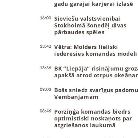
gadu garajai karjerai izlasē
Sieviešu valstsvienībai
16:00
Stokholmā šonedēļ divas
pārbaudes spēles
Vētra: Molders lieliski
13:42
iederēsies komandas modelī
BK “Liepāja” risinājumu groz
13:36
apakšā atrod otrpus okeāna
Bošs sniedz svarīgus padom
09:03
Vembanjamam
Porziņģa komandas biedrs
08:46
optimistiski noskaņots par
atgriešanos laukumā