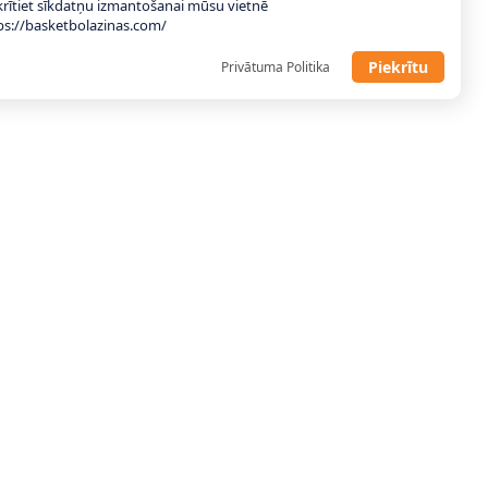
krītiet sīkdatņu izmantošanai mūsu vietnē
ps://basketbolazinas.com/
Piekrītu
Privātuma Politika