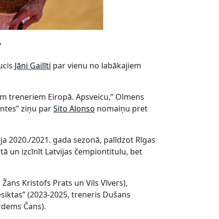
A
ucis
Jāni Gailīti
par vienu no labākajiem
jiem treneriem Eiropā. Apsveicu,” Olmens
ntes” ziņu par
Sito Alonso
nomaiņu pret
ja 2020./2021. gada sezonā, palīdzot Rīgas
 un izcīnīt Latvijas čempiontitulu, bet
Žans Kristofs Prats un Vils Vīvers),
esiktas” (2023-2025, treneris Dušans
Erdems Čans).