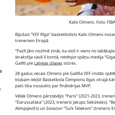
Kails Olmens. Foto: FIB
Bijušais “VEF Rīga” basketbolists Kails Olmens nosa
treneriem Eiropā.
“Pazīt Jāni nozīmē zināt, ka viņš ir viens no labāka
ierakstīja savā X kontā,
retvītojot
spāņu medija “Giga
Gailīti pie
Latvijas izlases
stūres.
s
28 gadus vecais Olmens pie Gailīša VEF rindās spēlē
klubam iekļūt Basketbola Čempionu līgas otrajā kārtā
pats tika nosaukts par finālsērijas MVP.
u
Vēlāk Olmens pārstāvējis “Paris” (2021-2023, treneri 
“Darussafaka” (2023, treneris Jakups Sekizkeks), “B
Alimpijevičs) un šosezon “Turk Telekom” (treneris 