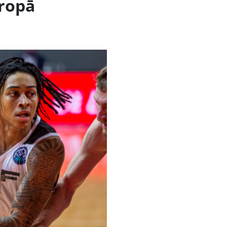
iropā