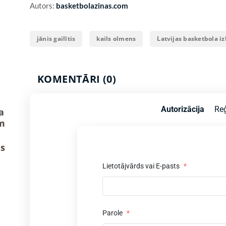
Autors:
basketbolazinas.com
jānis gailītis
kails olmens
Latvijas basketbola iz
KOMENTĀRI (0)
Autorizācija
Reģ
a
m
us
Lietotājvārds vai E-pasts
*
Parole
*