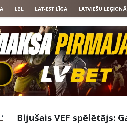
GA
LBL
LAT-EST LĪGA
LATVIEŠU LEĢIONĀ
USI
LATVIJAS IZLASE
Bijušais VEF spēlētājs: Ga