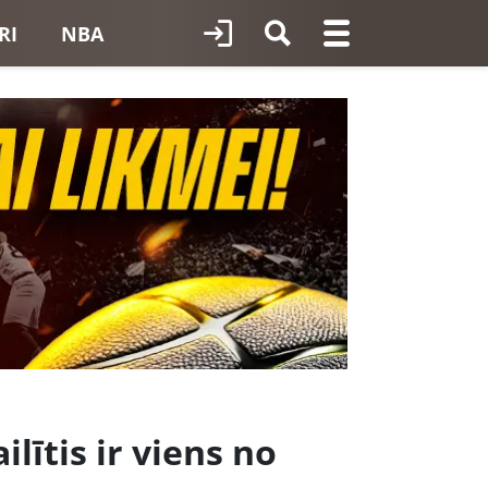
RI
NBA
ilītis ir viens no