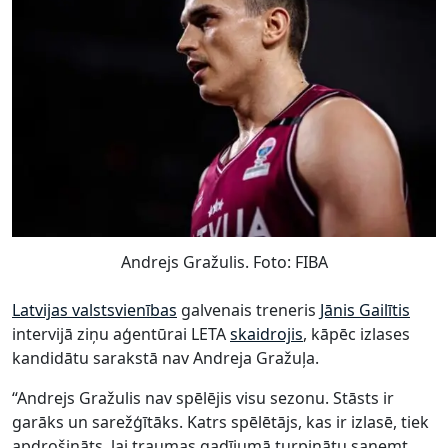
Andrejs Gražulis. Foto: FIBA
Latvijas valstsvienības
galvenais treneris
Jānis Gailītis
intervijā ziņu aģentūrai LETA
skaidrojis
, kāpēc izlases
kandidātu sarakstā nav Andreja Gražuļa.
“Andrejs Gražulis nav spēlējis visu sezonu. Stāsts ir
garāks un sarežģītāks. Katrs spēlētājs, kas ir izlasē, tiek
apdrošināts, lai traumas gadījumā turpinātu saņemt