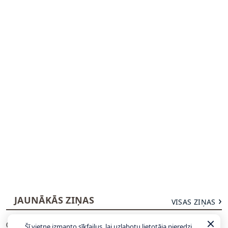
JAUNĀKĀS ZIŅAS
VISAS ZIŅAS
Hezonja, Šaričs, Zubacs: Latvijas pretiniekiem
00:27
Šī vietne izmanto sīkfailus, lai uzlabotu lietotāja pieredzi.