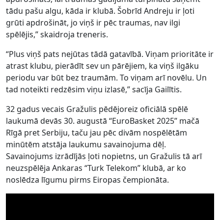
tādu pašu algu, kāda ir klubā. Šobrīd Andreju ir ļoti
grūti apdrošināt, jo viņš ir pēc traumas, nav ilgi
spēlējis,” skaidroja treneris.
“Plus viņš pats nejūtas tādā gatavībā. Viņam prioritāte ir
atrast klubu, pierādīt sev un pārējiem, ka viņš ilgāku
periodu var būt bez traumām. To viņam arī novēlu. Un
tad noteikti redzēsim viņu izlasē,” sacīja Gailītis.
32 gadus vecais Gražulis pēdējoreiz oficiālā spēlē
laukumā devās 30. augustā “EuroBasket 2025” mačā
Rīgā pret Serbiju, taču jau pēc divām nospēlētām
minūtēm atstāja laukumu savainojuma dēļ.
Savainojums izrādījās ļoti nopietns, un Gražulis tā arī
neuzspēlēja Ankaras “Turk Telekom” klubā, ar ko
noslēdza līgumu pirms Eiropas čempionāta.