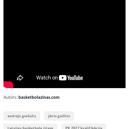
Autors:
basketbolazinas.com
andrejs gražulis
jānis gailītis
Latvijas basketbola izlase
PK 2027 kvalifikācija