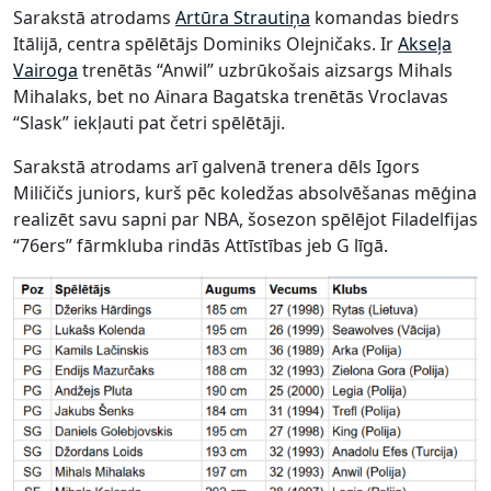
Sarakstā atrodams
Artūra Strautiņa
komandas biedrs
Itālijā, centra spēlētājs Dominiks Olejničaks. Ir
Akseļa
Vairoga
trenētās “Anwil” uzbrūkošais aizsargs Mihals
Mihalaks, bet no Ainara Bagatska trenētās Vroclavas
“Slask” iekļauti pat četri spēlētāji.
Sarakstā atrodams arī galvenā trenera dēls Igors
Miličičs juniors, kurš pēc koledžas absolvēšanas mēģina
realizēt savu sapni par NBA, šosezon spēlējot Filadelfijas
“76ers” fārmkluba rindās Attīstības jeb G līgā.