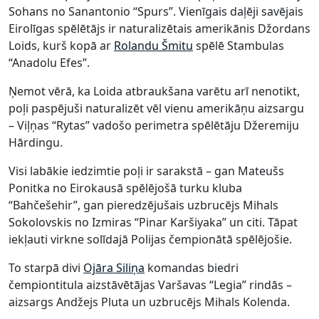
Sohans no Sanantonio “Spurs”. Vienīgais daļēji savējais
Eirolīgas spēlētājs ir naturalizētais amerikānis Džordans
Loids, kurš kopā ar
Rolandu Šmitu
spēlē Stambulas
“Anadolu Efes”.
Ņemot vērā, ka Loida atbraukšana varētu arī nenotikt,
poļi paspējuši naturalizēt vēl vienu amerikāņu aizsargu
– Viļņas “Rytas” vadošo perimetra spēlētāju Džeremiju
Hārdingu.
Visi labākie iedzimtie poļi ir sarakstā – gan Mateušs
Ponitka no Eirokausā spēlējošā turku kluba
“Bahčešehir”, gan pieredzējušais uzbrucējs Mihals
Sokolovskis no Izmiras “Pinar Karšiyaka” un citi. Tāpat
iekļauti virkne solīdajā Polijas čempionātā spēlējošie.
To starpā divi
Ojāra Siliņa
komandas biedri
čempiontitula aizstāvētājas Varšavas “Legia” rindās –
aizsargs Andžejs Pluta un uzbrucējs Mihals Kolenda.