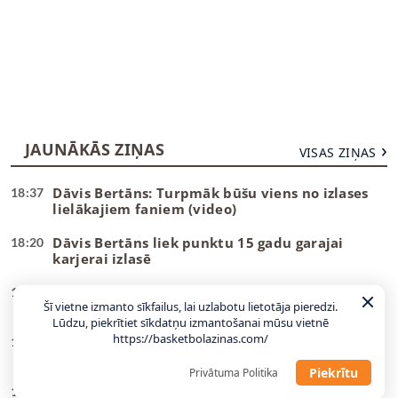
JAUNĀKĀS ZIŅAS
VISAS ZIŅAS
Dāvis Bertāns: Turpmāk būšu viens no izlases
18:37
lielākajiem faniem (video)
Dāvis Bertāns liek punktu 15 gadu garajai
18:20
karjerai izlasē
Sieviešu valstsvienībai Stokholmā šonedēļ
16:00
Šī vietne izmanto sīkfailus, lai uzlabotu lietotāja pieredzi.
divas pārbaudes spēles
Lūdzu, piekrītiet sīkdatņu izmantošanai mūsu vietnē
https://basketbolazinas.com/
Vētra: Molders lieliski iederēsies komandas
13:42
modelī
Piekrītu
Privātuma Politika
BK “Liepāja” risinājumu groza apakšā atrod
13:36