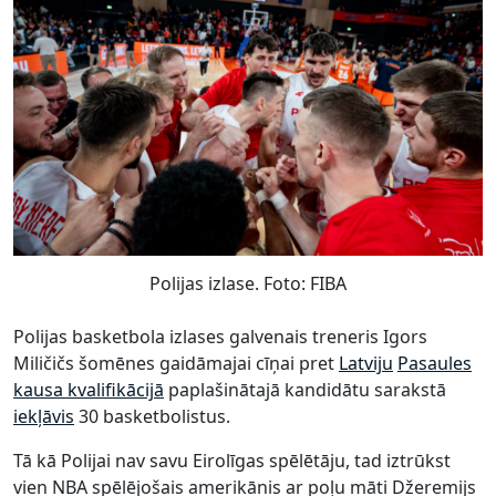
Polijas izlase. Foto: FIBA
Polijas basketbola izlases galvenais treneris Igors
Miličičs šomēnes gaidāmajai cīņai pret
Latviju
Pasaules
kausa kvalifikācijā
paplašinātajā kandidātu sarakstā
iekļāvis
30 basketbolistus.
Tā kā Polijai nav savu Eirolīgas spēlētāju, tad iztrūkst
vien NBA spēlējošais amerikānis ar poļu māti Džeremijs