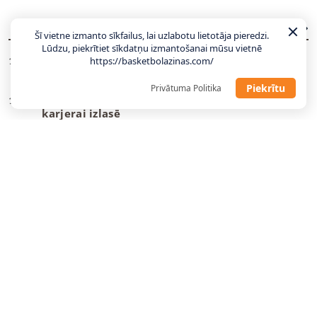
JAUNĀKĀS ZIŅAS
VISAS ZIŅAS
Šī vietne izmanto sīkfailus, lai uzlabotu lietotāja pieredzi.
Lūdzu, piekrītiet sīkdatņu izmantošanai mūsu vietnē
Dāvis Bertāns: Turpmāk būšu viens no izlases
https://basketbolazinas.com/
18:37
lielākajiem faniem (video)
Piekrītu
Privātuma Politika
Dāvis Bertāns liek punktu 15 gadu garajai
18:20
karjerai izlasē
Sieviešu valstsvienībai Stokholmā šonedēļ
16:00
divas pārbaudes spēles
Vētra: Molders lieliski iederēsies komandas
13:42
modelī
BK “Liepāja” risinājumu groza apakšā atrod
13:36
otrpus okeānam
Bošs sniedz svarīgus padomus Vembanjamam
09:03
Porziņģa komandas biedrs optimistiski
08:46
noskaņots par atgriešanos laukumā