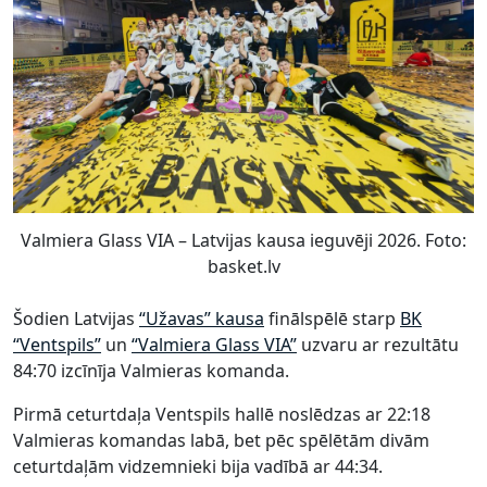
Valmiera Glass VIA – Latvijas kausa ieguvēji 2026. Foto:
basket.lv
Šodien Latvijas
“Užavas” kausa
finālspēlē starp
BK
“Ventspils”
un
“Valmiera Glass VIA”
uzvaru ar rezultātu
84:70 izcīnīja Valmieras komanda.
Pirmā ceturtdaļa Ventspils hallē noslēdzas ar 22:18
Valmieras komandas labā, bet pēc spēlētām divām
ceturtdaļām vidzemnieki bija vadībā ar 44:34.