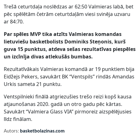
Trešā ceturtdaļa noslēdzas ar 62:50 Valmieras labā, bet
pēc spēlētām četrām ceturtdaļām viesi svinēja uzvaru
ar 84:70.
Par spēles MVP tika atzīts Valmieras komandas
lietuviešu basketbolists Dominiks Steņonis, kurš
guva 15 punktus, atdeva sešas rezultatīvas piespēles
un izcīnīja divas atlekušās bumbas.
Rezultatīvākais Valmieras komandā ar 19 punktiem bija
Eidžejs Pekers, savukārt BK “Ventspils” rindās Amandas
Urkis sameta 21 punktu.
Ventspilnieki finālā atgriezušies trešo reizi kopš kausa
atjaunošanas 2020. gadā un otro gadu pēc kārtas.
Savukārt “Valmiera Glass VIA” pirmoreiz aizspēlējusies
līdz finālam.
Autors:
basketbolazinas.com