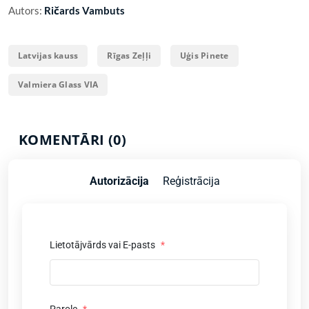
Autors:
Ričards Vambuts
Latvijas kauss
Rīgas Zeļļi
Uģis Pinete
Valmiera Glass VIA
KOMENTĀRI (0)
Autorizācija
Reģistrācija
Lietotājvārds vai E-pasts
*
Parole
*