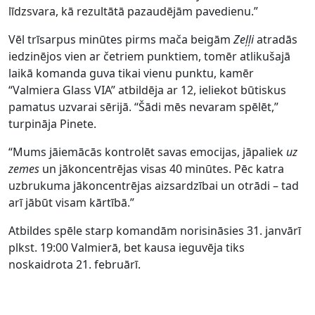
līdzsvara, kā rezultātā pazaudējām pavedienu.”
Vēl trīsarpus minūtes pirms mača beigām
Zeļļi
atradās
iedzinējos vien ar četriem punktiem, tomēr atlikušajā
laikā komanda guva tikai vienu punktu, kamēr
“Valmiera Glass VIA” atbildēja ar 12, ieliekot būtiskus
pamatus uzvarai sērijā. “Šādi mēs nevaram spēlēt,”
turpināja Pinete.
“Mums jāiemācās kontrolēt savas emocijas, jāpaliek
uz
zemes
un jākoncentrējas visas 40 minūtes. Pēc katra
uzbrukuma jākoncentrējas aizsardzībai un otrādi – tad
arī jābūt visam kārtībā.”
Atbildes spēle starp komandām norisināsies 31. janvārī
plkst. 19:00 Valmierā, bet kausa ieguvēja tiks
noskaidrota 21. februārī.