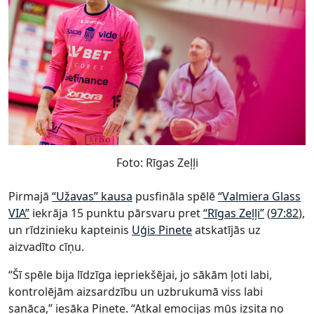
Foto: Rīgas Zeļļi
Pirmajā
“Užavas” kausa
pusfināla spēlē
“Valmiera Glass
VIA”
iekrāja 15 punktu pārsvaru pret
“Rīgas Zeļļi”
(
97:82
),
un rīdzinieku kapteinis
Uģis Pinete
atskatījās uz
aizvadīto cīņu.
“Šī spēle bija līdzīga iepriekšējai, jo sākām ļoti labi,
kontrolējām aizsardzību un uzbrukumā viss labi
sanāca,” iesāka Pinete. “Atkal emocijas mūs izsita no