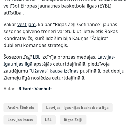
veltīšot Eiropas jaunatnes basketbola līgas (EYBL)
attīstībai.
Vakar
vēstījām
, ka par “Rīgas Zeļļi/Sefinance” jaunās
sezonas galveno treneri varētu kļūt lietuvietis Rokas
Kondratavičs, kurš līdz šim bija Kauņas “Žalgira”
dublieru komandas stratēģis.
Šosezon
Zeļļi
LBL
izcīnīja bronzas medaļas,
Latvijas-
Igaunijas līgā
apstājās ceturtdaļfinālā, piedzīvoja
zaudējumu
“Užavas” kausa izcīņas
pusfinālā, bet debiju
Ziemeļu līgā noslēdza ceturtdaļfinālā.
Autors:
Ričards Vambuts
Artūrs Šēnhofs
Latvijas - Igaunijas basketbola līga
Latvijas kauss
LBL
Rīgas Zeļļi