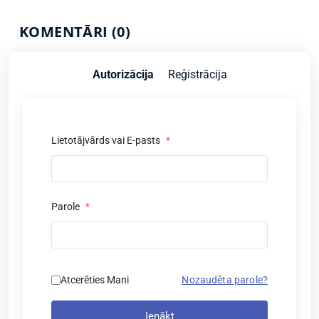
KOMENTĀRI (0)
Autorizācija
Reģistrācija
Lietotājvārds vai E-pasts
*
Parole
*
Atcerēties Mani
Nozaudēta parole?
Ienākt