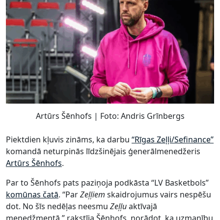
Artūrs Šēnhofs | Foto: Andris Grīnbergs
Piektdien kļuvis zināms, ka darbu
“Rīgas Zeļļi/Sefinance”
komandā neturpinās līdzšinējais ģenerālmenedžeris
Artūrs Šēnhofs
.
Par to Šēnhofs pats paziņoja podkāsta “LV Basketbols”
komūnas čatā
. “Par
Zeļļiem
skaidrojumus vairs nespēšu
dot. No šīs nedēļas neesmu
Zeļļu
aktīvajā
menedžmentā,” rakstīja Šēnhofs, norādot, ka uzmanību