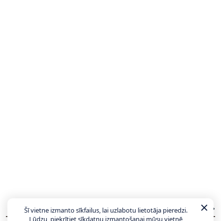
JAUNĀKĀS ZIŅAS
VISAS ZIŅAS
Šī vietne izmanto sīkfailus, lai uzlabotu lietotāja pieredzi.
Lūdzu, piekrītiet sīkdatņu izmantošanai mūsu vietnē