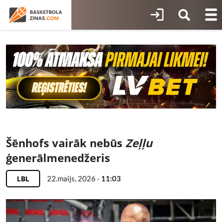
Šēnhofs vairāk nebūs
Zeļļu
ģenerālmenedžeris
LBL
22.maijs, 2026 -
11:03