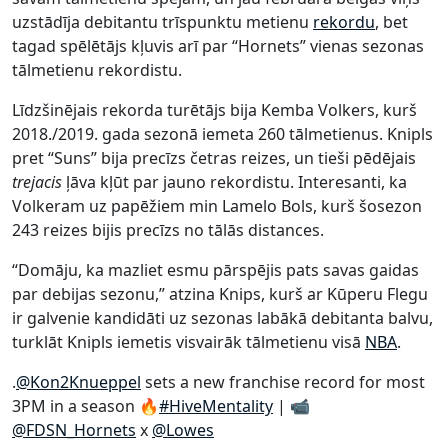
uzstādīja debitantu trīspunktu metienu
rekordu
, bet
tagad spēlētājs kļuvis arī par “Hornets” vienas sezonas
tālmetienu rekordistu.
Līdzšinējais rekorda turētājs bija Kemba Volkers, kurš
2018./2019. gada sezonā iemeta 260 tālmetienus. Knipls
pret “Suns” bija precīzs četras reizes, un tieši pēdējais
trejacis
ļāva kļūt par jauno rekordistu. Interesanti, ka
Volkeram uz papēžiem min Lamelo Bols, kurš šosezon
243 reizes bijis precīzs no tālās distances.
“Domāju, ka mazliet esmu pārspējis pats savas gaidas
par debijas sezonu,” atzina Knips, kurš ar Kūperu Flegu
ir galvenie kandidāti uz sezonas labākā debitanta balvu,
turklāt Knipls iemetis visvairāk tālmetienu visā
NBA
.
.
@Kon2Knueppel
sets a new franchise record for most
3PM in a season 🔥
#HiveMentality
| 📹
@FDSN_Hornets
x
@Lowes