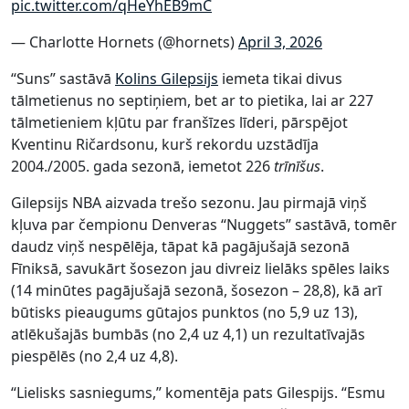
pic.twitter.com/qHeYhEB9mC
— Charlotte Hornets (@hornets)
April 3, 2026
“Suns” sastāvā
Kolins Gilepsijs
iemeta tikai divus
tālmetienus no septiņiem, bet ar to pietika, lai ar 227
tālmetieniem kļūtu par franšīzes līderi, pārspējot
Kventinu Ričardsonu, kurš rekordu uzstādīja
2004./2005. gada sezonā, iemetot 226
trīnīšus
.
Gilepsijs NBA aizvada trešo sezonu. Jau pirmajā viņš
kļuva par čempionu Denveras “Nuggets” sastāvā, tomēr
daudz viņš nespēlēja, tāpat kā pagājušajā sezonā
Fīniksā, savukārt šosezon jau divreiz lielāks spēles laiks
(14 minūtes pagājušajā sezonā, šosezon – 28,8), kā arī
būtisks pieaugums gūtajos punktos (no 5,9 uz 13),
atlēkušajās bumbās (no 2,4 uz 4,1) un rezultatīvajās
piespēlēs (no 2,4 uz 4,8).
“Lielisks sasniegums,” komentēja pats Gilespijs. “Esmu