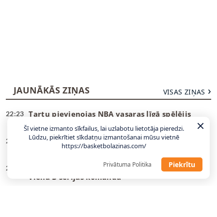
JAUNĀKĀS ZIŅAS
VISAS ZIŅAS
Tartu pievienojas NBA vasaras līgā spēlējis
22:23
centrs
Šī vietne izmanto sīkfailus, lai uzlabotu lietotāja pieredzi.
Lūdzu, piekrītiet sīkdatņu izmantošanai mūsu vietnē
“Žalgiris” dod atgriešanās iespēju nelaimes
22:12
https://basketbolazinas.com/
putnam Evansam
Piekrītu
Privātuma Politika
U18 izlases uzbrucējs kļūst par trešo latvieti
21:04
vienā B sērijas komandā
Tonijs Pārkers: ASVEL mērķis ir kļūt par NBA
20:47
Eiropas čempioniem