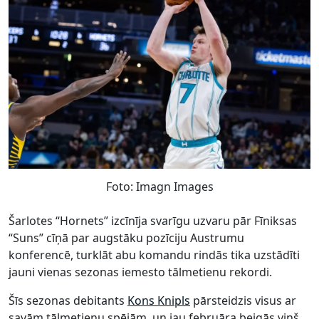
Foto: Imagn Images
Šarlotes “Hornets” izcīnīja svarīgu uzvaru pār Fīniksas
“Suns” cīņā par augstāku pozīciju Austrumu
konferencē, turklāt abu komandu rindās tika uzstādīti
jauni vienas sezonas iemesto tālmetienu rekordi.
Šīs sezonas debitants
Kons Knipls
pārsteidzis visus ar
savām tālmetienu spējām, un jau februāra beigās viņš