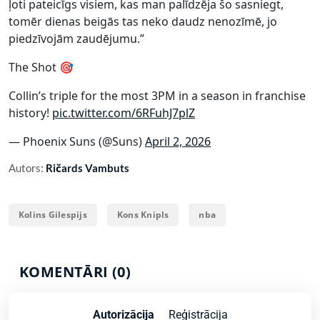
ļoti pateicīgs visiem, kas man palīdzēja šo sasniegt,
tomēr dienas beigās tas neko daudz nenozīmē, jo
piedzīvojām zaudējumu.”
The Shot 🎯
Collin’s triple for the most 3PM in a season in franchise
history!
pic.twitter.com/6RFuhJ7plZ
— Phoenix Suns (@Suns)
April 2, 2026
Autors:
Ričards Vambuts
Kolins Gilespijs
Kons Knipls
nba
KOMENTĀRI (0)
Autorizācija
Reģistrācija