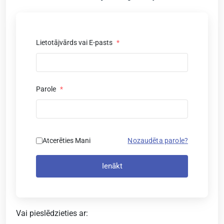
Lietotājvārds vai E-pasts
*
Parole
*
Atcerēties Mani
Nozaudēta parole?
Ienākt
Vai pieslēdzieties ar: