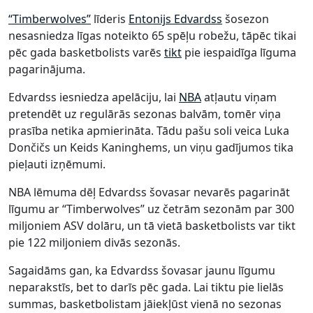
“Timberwolves”
līderis
Entonijs Edvardss
šosezon
nesasniedza līgas noteikto 65 spēļu robežu, tāpēc tikai
pēc gada basketbolists varēs
tikt
pie iespaidīga līguma
pagarinājuma.
Edvardss iesniedza apelāciju, lai
NBA
atļautu viņam
pretendēt uz regulārās sezonas balvām, tomēr viņa
prasība netika apmierināta. Tādu pašu soli veica Luka
Dončičs un Keids Kaninghems, un viņu gadījumos tika
pieļauti izņēmumi.
NBA lēmuma dēļ Edvardss šovasar nevarēs pagarināt
līgumu ar “Timberwolves” uz četrām sezonām par 300
miljoniem ASV dolāru, un tā vietā basketbolists var tikt
pie 122 miljoniem divās sezonās.
Sagaidāms gan, ka Edvardss šovasar jaunu līgumu
neparakstīs, bet to darīs pēc gada. Lai tiktu pie lielās
summas, basketbolistam jāiekļūst vienā no sezonas