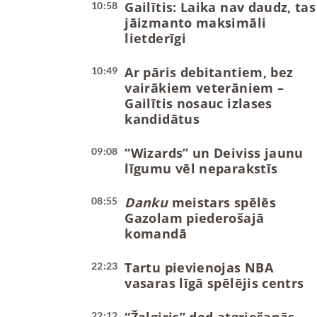
Gailītis: Laika nav daudz, tas
10:58
jāizmanto maksimāli
lietderīgi
Ar pāris debitantiem, bez
10:49
vairākiem veterāniem –
Gailītis nosauc izlases
kandidātus
“Wizards” un Deiviss jaunu
09:08
līgumu vēl neparakstīs
Danku
meistars spēlēs
08:55
Gazolam piederošajā
komandā
Tartu pievienojas NBA
22:23
vasaras līgā spēlējis centrs
22:12