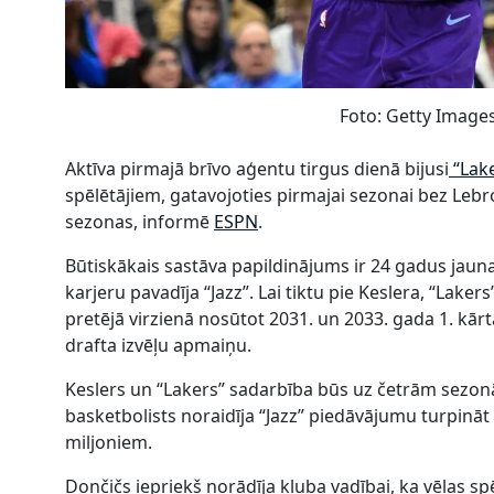
Foto: Getty Image
Aktīva pirmajā brīvo aģentu tirgus dienā bijusi
“Lak
spēlētājiem, gatavojoties pirmajai sezonai bez Le
sezonas, informē
ESPN
.
Būtiskākais sastāva papildinājums ir 24 gadus jaun
karjeru pavadīja “Jazz”. Lai tiktu pie Keslera, “Lake
pretējā virzienā nosūtot 2031. un 2033. gada 1. kārt
drafta izvēļu apmaiņu.
Keslers un “Lakers” sadarbība būs uz četrām sezonā
basketbolists noraidīja “Jazz” piedāvājumu turpin
miljoniem.
Dončičs iepriekš norādīja kluba vadībai, ka vēlas sp