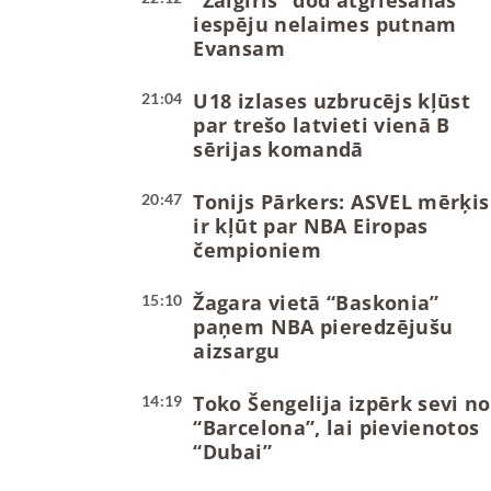
“Žalgiris” dod atgriešanās
iespēju nelaimes putnam
Evansam
U18 izlases uzbrucējs kļūst
21:04
par trešo latvieti vienā B
sērijas komandā
Tonijs Pārkers: ASVEL mērķis
20:47
ir kļūt par NBA Eiropas
čempioniem
Žagara vietā “Baskonia”
15:10
paņem NBA pieredzējušu
aizsargu
Toko Šengelija izpērk sevi no
14:19
“Barcelona”, lai pievienotos
“Dubai”