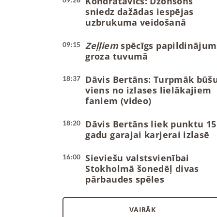
Kondratavičs: Džonsons
sniedz dažādas iespējas
uzbrukuma veidošanā
Zeļļiem
spēcīgs papildinājum
09:15
groza tuvumā
Dāvis Bertāns: Turpmāk būš
18:37
viens no izlases lielākajiem
faniem (video)
Dāvis Bertāns liek punktu 15
18:20
gadu garajai karjerai izlasē
Sieviešu valstsvienībai
16:00
Stokholmā šonedēļ divas
pārbaudes spēles
VAIRĀK