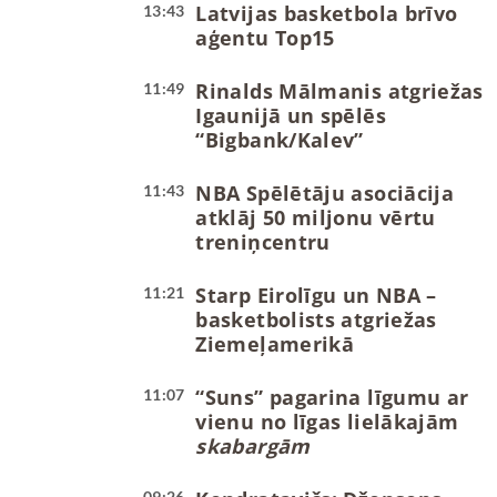
Latvijas basketbola brīvo
13:43
aģentu Top15
Rinalds Mālmanis atgriežas
11:49
Igaunijā un spēlēs
“Bigbank/Kalev”
NBA Spēlētāju asociācija
11:43
atklāj 50 miljonu vērtu
treniņcentru
Starp Eirolīgu un NBA –
11:21
basketbolists atgriežas
Ziemeļamerikā
“Suns” pagarina līgumu ar
11:07
vienu no līgas lielākajām
skabargām
09:26