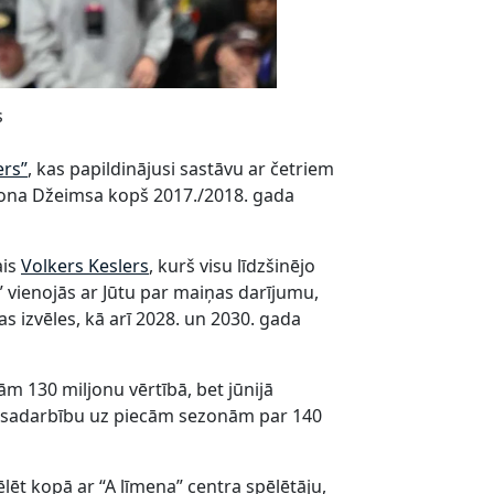
s
ers”
, kas papildinājusi sastāvu ar četriem
brona Džeimsa kopš 2017./2018. gada
ais
Volkers Keslers
, kurš visu līdzšinējo
rs” vienojās ar Jūtu par maiņas darījumu,
as izvēles, kā arī 2028. un 2030. gada
m 130 miljonu vērtībā, bet jūnijā
āt sadarbību uz piecām sezonām par 140
ēlēt kopā ar “A līmeņa” centra spēlētāju,