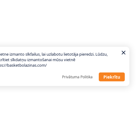
ietne izmanto sīkfailus, lai uzlabotu lietotāja pieredzi. Lūdzu,
krītiet sīkdatņu izmantošanai mūsu vietnē
ps://basketbolazinas.com/
Piekrītu
Privātuma Politika