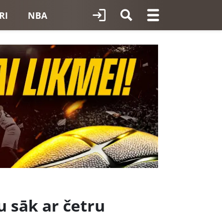
RI
NBA
u sāk ar četru