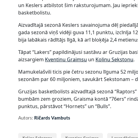
un Keslers atbilstot šim raksturojumam. Jau iepriekš
basketbolistu.
Aizvadītajā sezonā Keslers savainojuma dēļ piedalījā
gada sezonā viņš vidēji guva 11,1 punktu, izcīnīja 
bija labākais rādītājs līgā, kā arī bloķēja 2,4 metienu
Tāpat “Lakers” papildinājusi sastāvu ar Gruzijas ba
aizsargiem
Kventinu Graimsu
un
Kolinu Sekstonu
.
Mamukelašvili ticis pie četru sezonu līguma 52 milj
sezonām par 60 miljoniem, savukārt Sekstonam – di
Gruzijas basketbolists aizvadītajā sezonā “Raptors”
bumbām zem groziem, Graisma kontā “76ers” rindās
punktus, pārstāvot “Hornets” un “Bulls”.
Autors:
Ričards Vambuts
Kolins Sekstons
Kventins Graimss
Losandželosa