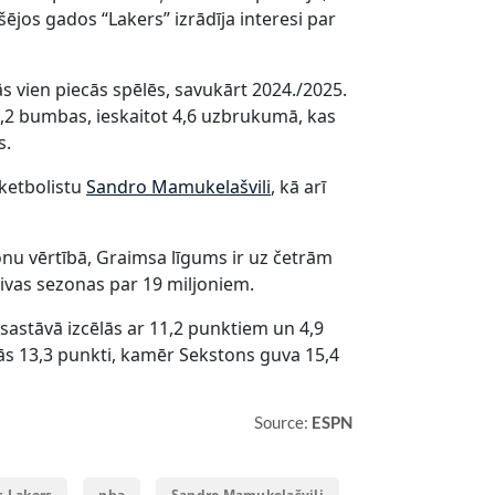
ējos gados “Lakers” izrādīja interesi par
s vien piecās spēlēs, savukārt 2024./2025.
12,2 bumbas, ieskaitot 4,6 uzbrukumā, kas
s.
sketbolistu
Sandro Mamukelašvili
, kā arī
onu vērtībā, Graimsa līgums ir uz četrām
vas sezonas par 19 miljoniem.
 sastāvā izcēlās ar 11,2 punktiem un 4,9
 13,3 punkti, kamēr Sekstons guva 15,4
Source:
ESPN
s Lakers
nba
Sandro Mamukelašvili