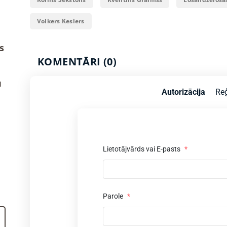
Volkers Keslers
s
KOMENTĀRI (0)
u
Autorizācija
Reģ
Lietotājvārds vai E-pasts
*
Parole
*