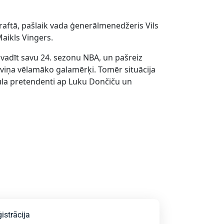
raftā, pašlaik vada ģenerālmenedžeris Vils
aikls Vingers.
vadīt savu 24. sezonu NBA, un pašreiz
 viņa vēlamāko galamērķi. Tomēr situācija
itula pretendenti ap Luku Dončiču un
istrācija