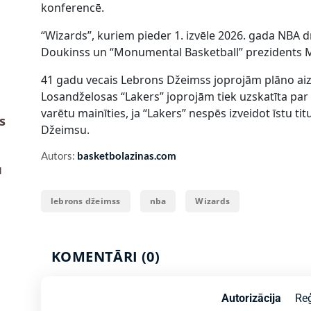
konferencē.
“Wizards”, kuriem pieder 1. izvēle 2026. gada NBA d
Doukinss un “Monumental Basketball” prezidents M
41 gadu vecais Lebrons Džeimss joprojām plāno aiz
Losandželosas “Lakers” joprojām tiek uzskatīta par
varētu mainīties, ja “Lakers” nespēs izveidot īstu t
s
Džeimsu.
Autors:
basketbolazinas.com
u
lebrons džeimss
nba
Wizards
KOMENTĀRI (0)
Autorizācija
Reģ