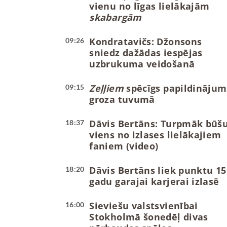
vienu no līgas lielākajām
skabargām
Kondratavičs: Džonsons
09:26
sniedz dažādas iespējas
uzbrukuma veidošanā
Zeļļiem
spēcīgs papildinājum
09:15
groza tuvumā
Dāvis Bertāns: Turpmāk būš
18:37
viens no izlases lielākajiem
faniem (video)
Dāvis Bertāns liek punktu 15
18:20
gadu garajai karjerai izlasē
Sieviešu valstsvienībai
16:00
Stokholmā šonedēļ divas