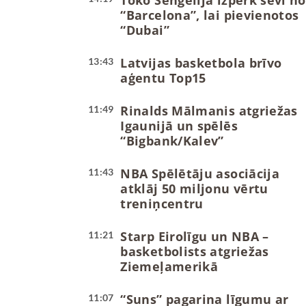
Toko Šengelija izpērk sevi no
“Barcelona”, lai pievienotos
“Dubai”
Latvijas basketbola brīvo
13:43
aģentu Top15
Rinalds Mālmanis atgriežas
11:49
Igaunijā un spēlēs
“Bigbank/Kalev”
NBA Spēlētāju asociācija
11:43
atklāj 50 miljonu vērtu
treniņcentru
Starp Eirolīgu un NBA –
11:21
basketbolists atgriežas
Ziemeļamerikā
“Suns” pagarina līgumu ar
11:07