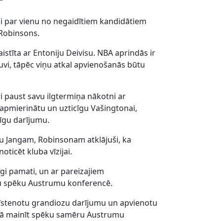
i par vienu no negaidītiem kandidātiem
Robinsons.
stīta ar Entoniju Deivisu. NBA aprindās ir
tuvi, tāpēc viņu atkal apvienošanās būtu
dri paust savu ilgtermiņa nākotni ar
 apmierinātu un uzticīgu Vašingtonai,
īgu darījumu.
tuvu Jangam, Robinsonam atklājuši, ka
oticēt kluba vīzijai.
īgi pamati, un ar pareizajiem
u spēku Austrumu konferencē.
i īstenotu grandiozu darījumu un apvienotu
ībā mainīt spēku samēru Austrumu