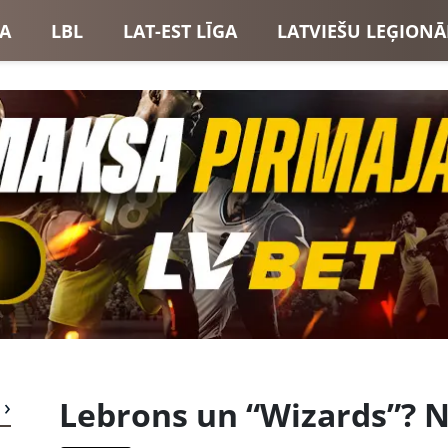
GA
LBL
LAT-EST LĪGA
LATVIEŠU LEĢIONĀ
USI
LATVIJAS IZLASE
Lebrons un “Wizards”? N