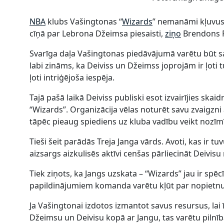
NBA
klubs Vašingtonas “
Wizards
” nemanāmi kļuvus
cīņā par Lebrona Džeimsa piesaisti,
ziņo
Brendons 
Svarīga daļa Vašingtonas piedāvājumā varētu būt sai
labi zināms, ka Deiviss un Džeimss joprojām ir ļoti 
ļoti intriģējoša iespēja.
Tajā pašā laikā Deiviss publiski esot izvairījies skai
“Wizards”. Organizācija vēlas noturēt savu zvaigzni
tāpēc pieaug spiediens uz kluba vadību veikt nozīm
Tieši šeit parādās Treja Janga vārds. Avoti, kas ir 
aizsargs aizkulisēs aktīvi cenšas pārliecināt Deivisu n
Tiek ziņots, ka Jangs uzskata – “Wizards” jau ir spēc
papildinājumiem komanda varētu kļūt par nopietn
Ja Vašingtonai izdotos izmantot savus resursus, la
Džeimsu un Deivisu kopā ar Jangu, tas varētu piln