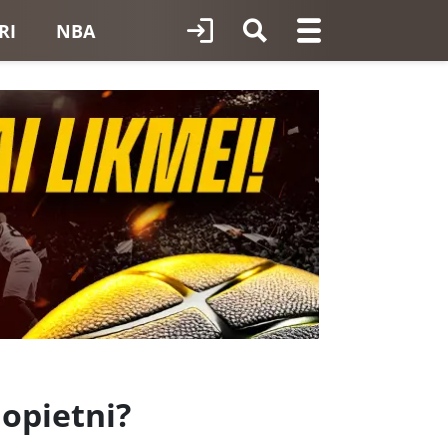
RI
NBA
opietni?