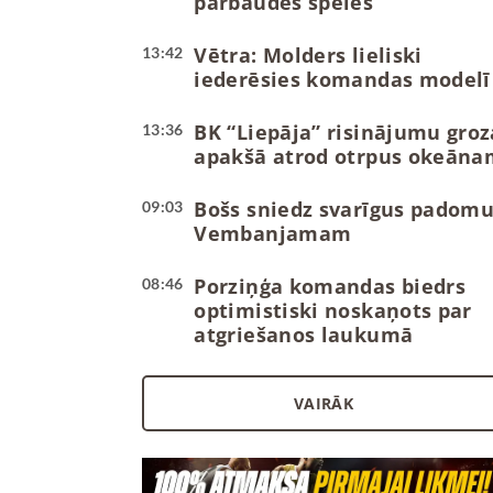
pārbaudes spēles
Vētra: Molders lieliski
13:42
iederēsies komandas modelī
BK “Liepāja” risinājumu groz
13:36
apakšā atrod otrpus okeāna
Bošs sniedz svarīgus padom
09:03
Vembanjamam
Porziņģa komandas biedrs
08:46
optimistiski noskaņots par
atgriešanos laukumā
VAIRĀK