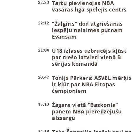
Tartu pievienojas NBA
22:23
vasaras līgā spēlējis centrs
“Žalgiris” dod atgriešanās
22:12
iespēju nelaimes putnam
Evansam
U18 izlases uzbrucējs kļūst
21:04
par trešo latvieti vienā B
sērijas komandā
Tonijs Pārkers: ASVEL mērķis
20:47
ir kļūt par NBA Eiropas
čempioniem
Žagara vietā “Baskonia”
15:10
paņem NBA pieredzējušu
aizsargu
14:19