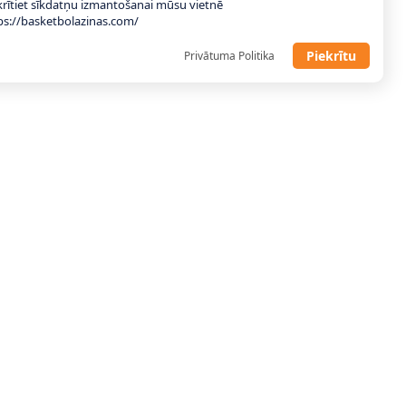
krītiet sīkdatņu izmantošanai mūsu vietnē
ps://basketbolazinas.com/
Piekrītu
Privātuma Politika