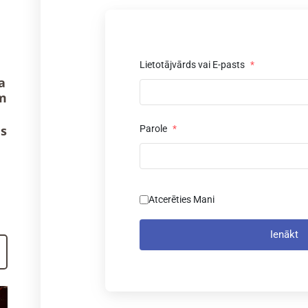
Lietotājvārds vai E-pasts
*
a
m
us
Parole
*
Atcerēties Mani
Ienākt