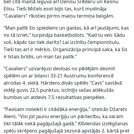
bet citā maiņā ieguva arī Denisu Šrēderu un Keonu
Elisu. Tieši Mičels esot bijis tas, kurš mudināja
“Cavaliers” rīkoties pirms maiņu termiņa beigām.
“Man patīk šis spiediens un gaidas, kā arī jautājumi, kas
no tā izriet,” turpināja basketbolists. “Kad tu veic šādu
soli, kāpēc tas tiek darīts? Lai izcīnītu čempiontitulu.
Tieši tas arī ir mērķis. Organizācija principā saka, ka šis
ir īstais brīdis, un man tas patīk.”
“Cavaliers” uzvarējusi deviņas no pēdējām desmit
spēlēm un ar bilanci 33-21 Austrumu konferencē
atrodas 4. vietā. Hārdens divās spēlēs “Cavs” sastāvā
vidēji guvis 22,5 punktus, izcīnījis sešas atlēkušās
bumbas un atdevis 7,5 rezultatīvas piespēles.
“Pavisam noteikti ir citādāka enerģija,” izteicās Džarets
Alens. “Visi jūt jaunu enerģiju un pārliecību, ka varam
tikt tālāk nekā pagājušajā gadā.” Klīvlendas izslēgšanas
spēļu skrējiens pagājušajā sezonā apstājās 2. kārtā pret