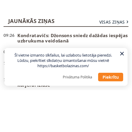
JAUNĀKĀS ZIŅAS
VISAS ZIŅAS
Kondratavičs: Džonsons sniedz dažādas iespējas
09:26
uzbrukuma veidošanā
Zeļļiem
spēcīgs papildinājums groza tuvumā
09:15
Šī vietne izmanto sīkfailus, lai uzlabotu lietotāja pieredzi.
Lūdzu, piekrītiet sīkdatņu izmantošanai mūsu vietnē
Dāvis Bertāns: Turpmāk būšu viens no izlases
18:37
https://basketbolazinas.com/
lielākajiem faniem (video)
Piekrītu
Privātuma Politika
Dāvis Bertāns liek punktu 15 gadu garajai
18:20
karjerai izlasē
Sieviešu valstsvienībai Stokholmā šonedēļ
16:00
divas pārbaudes spēles
Vētra: Molders lieliski iederēsies komandas
13:42
modelī
BK “Liepāja” risinājumu groza apakšā atrod
13:36