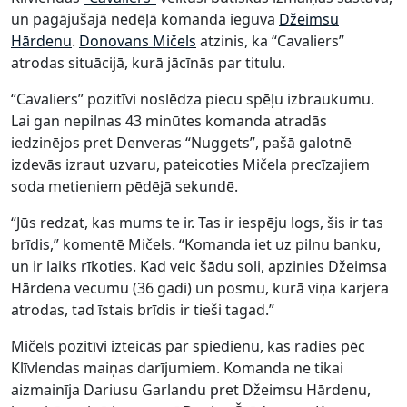
un pagājušajā nedēļā komanda ieguva
Džeimsu
Hārdenu
.
Donovans Mičels
atzinis, ka “Cavaliers”
atrodas situācijā, kurā jācīnās par titulu.
“Cavaliers” pozitīvi noslēdza piecu spēļu izbraukumu.
Lai gan nepilnas 43 minūtes komanda atradās
iedzinējos pret Denveras “Nuggets”, pašā galotnē
izdevās izraut uzvaru, pateicoties Mičela precīzajiem
soda metieniem pēdējā sekundē.
“Jūs redzat, kas mums te ir. Tas ir iespēju logs, šis ir tas
brīdis,” komentē Mičels. “Komanda iet uz pilnu banku,
un ir laiks rīkoties. Kad veic šādu soli, apzinies Džeimsa
Hārdena vecumu (36 gadi) un posmu, kurā viņa karjera
atrodas, tad īstais brīdis ir tieši tagad.”
Mičels pozitīvi izteicās par spiedienu, kas radies pēc
Klīvlendas maiņas darījumiem. Komanda ne tikai
aizmainīja Dariusu Garlandu pret Džeimsu Hārdenu,