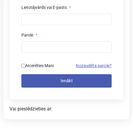
Lietotājvārds vai E-pasts
*
Parole
*
Atcerēties Mani
Nozaudēta parole?
Ienākt
Vai pieslēdzieties ar: