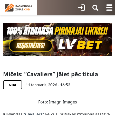
Mičels: “Cavaliers” jāiet pēc titula
NBA
11.februāris, 2026 -
16:52
Foto: Imagn Images
Klīvlendas
“Cavaliers”
veikusi būtiskas izmaiņas sastāvā,