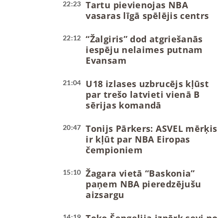
Tartu pievienojas NBA
22:23
vasaras līgā spēlējis centrs
“Žalgiris” dod atgriešanās
22:12
iespēju nelaimes putnam
Evansam
U18 izlases uzbrucējs kļūst
21:04
par trešo latvieti vienā B
sērijas komandā
Tonijs Pārkers: ASVEL mērķis
20:47
ir kļūt par NBA Eiropas
čempioniem
Žagara vietā “Baskonia”
15:10
paņem NBA pieredzējušu
aizsargu
14:19