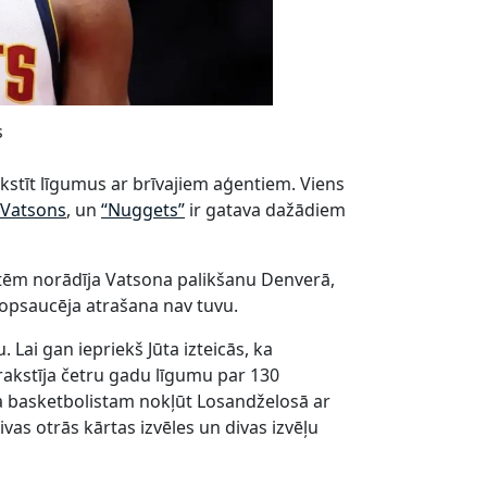
s
kstīt līgumus ar brīvajiem aģentiem. Viens
 Vatsons
, un
“Nuggets”
ir gatava dažādiem
ātēm norādīja Vatsona palikšanu Denverā,
kopsaucēja atrašana nav tuvu.
. Lai gan iepriekš Jūta izteicās, ka
rakstīja četru gadu līgumu par 130
ja basketbolistam nokļūt Losandželosā ar
vas otrās kārtas izvēles un divas izvēļu