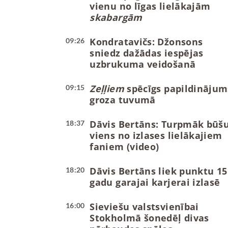
vienu no līgas lielākajām
skabargām
Kondratavičs: Džonsons
09:26
sniedz dažādas iespējas
uzbrukuma veidošanā
Zeļļiem
spēcīgs papildinājum
09:15
groza tuvumā
Dāvis Bertāns: Turpmāk būš
18:37
viens no izlases lielākajiem
faniem (video)
Dāvis Bertāns liek punktu 15
18:20
gadu garajai karjerai izlasē
Sieviešu valstsvienībai
16:00
Stokholmā šonedēļ divas