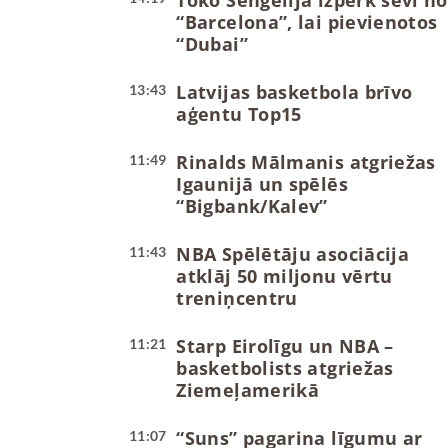
Toko Šengelija izpērk sevi no
“Barcelona”, lai pievienotos
“Dubai”
Latvijas basketbola brīvo
13:43
aģentu Top15
Rinalds Mālmanis atgriežas
11:49
Igaunijā un spēlēs
“Bigbank/Kalev”
NBA Spēlētāju asociācija
11:43
atklāj 50 miljonu vērtu
treniņcentru
Starp Eirolīgu un NBA –
11:21
basketbolists atgriežas
Ziemeļamerikā
“Suns” pagarina līgumu ar
11:07