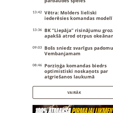
pārbaudes spēles
Vētra: Molders lieliski
13:42
iederēsies komandas modelī
BK “Liepāja” risinājumu groz
13:36
apakšā atrod otrpus okeāna
Bošs sniedz svarīgus padom
09:03
Vembanjamam
Porziņģa komandas biedrs
08:46
optimistiski noskaņots par
atgriešanos laukumā
VAIRĀK