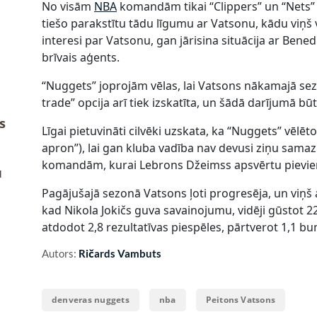
No visām
NBA
komandām tikai “Clippers” un “Nets” i
tiešo parakstītu tādu līgumu ar Vatsonu, kādu viņš vē
interesi par Vatsonu, gan jārisina situācija ar Bened
brīvais aģents.
“Nuggets” joprojām vēlas, lai Vatsons nākamajā se
trade” opcija arī tiek izskatīta, un šādā darījumā b
s
Līgai pietuvināti cilvēki uzskata, ka “Nuggets” vēlēto
apron”), lai gan kluba vadība nav devusi ziņu samaz
komandām, kurai Lebrons Džeimss apsvērtu pievie
u
Pagājušajā sezonā Vatsons ļoti progresēja, un viņš a
kad Nikola Jokičs guva savainojumu, vidēji gūstot 2
atdodot 2,8 rezultatīvas piespēles, pārtverot 1,1 b
Autors:
Ričards Vambuts
denveras nuggets
nba
Peitons Vatsons