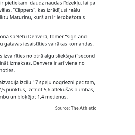
r pietiekami daudz naudas līdzekļu, lai pa
las. “Clippers”, kas izrādījusi reālu
iktu Maturinu, kurš arī ir ierobežotais
zonā spēlētu Denverā, tomēr “sign-and-
ūtu gatavas iesaistīties vairākas komandas.
s izvairīties no otrā algu sliekšņa (“second
ināt izmaksas. Denvera ir arī viena no
noties.
izvadīja izcilu 17 spēļu nogriezni pēc tam,
2,5 punktus, izcīnot 5,6 atlēkušās bumbas,
umbu un bloķējot 1,4 metienus.
Source:
The Athletic