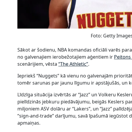
Foto: Getty Image
Sākot ar šodienu, NBA komandas oficiāli varēs para
no galvenajiem ierobežotajiem aģentiem ir
Peitons
scenārijiem, vēsta
“The Athletic”
.
Iepriekš “Nuggets” kā vienu no galvenajām priorit
tomēr sarunas par jaunu līgumu ir apstājušās, un 
Līdzīga situācija izvērtās ar “Jazz” un Volkeru Kesleru
pielīdzinās jebkuru piedāvājumu, beigās Keslers pa
miljoniem ASV dolāru ar “Lakers”, un “Jazz” palīdzē
“sign-and-trade” darījumu, savā īpašumā iegūstot di
apmaiņas.