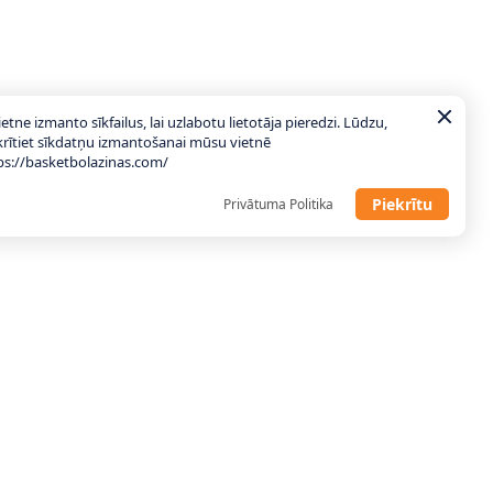
ietne izmanto sīkfailus, lai uzlabotu lietotāja pieredzi. Lūdzu,
krītiet sīkdatņu izmantošanai mūsu vietnē
ps://basketbolazinas.com/
Piekrītu
Privātuma Politika