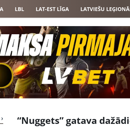
GA
LBL
LAT-EST LĪGA
LATVIEŠU LEĢIONĀ
USI
LATVIJAS IZLASE
“Nuggets” gatava dažād