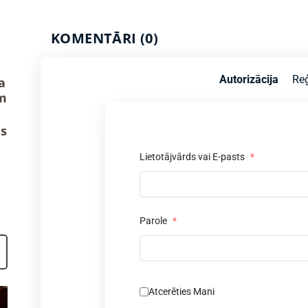
KOMENTĀRI (0)
Autorizācija
Reģ
a
m
us
Lietotājvārds vai E-pasts
*
Parole
*
Atcerēties Mani