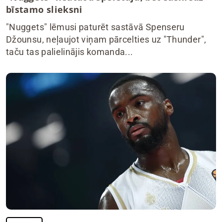
bīstamo slieksni
"Nuggets" lēmusi paturēt sastāvā Spenseru
Džounsu, neļaujot viņam pārcelties uz "Thunder",
taču tas palielinājis komanda...