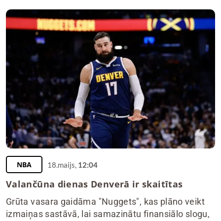
NBA
18.maijs,
12:04
Valančūna dienas Denverā ir skaitītas
Grūta vasara gaidāma "Nuggets", kas plāno veikt
izmaiņas sastāvā, lai samazinātu finansiālo slogu,