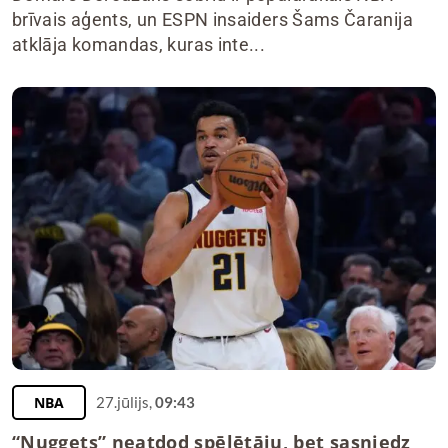
brīvais aģents, un ESPN insaiders Šams Čaranija
atklāja komandas, kuras inte...
NBA
27.jūlijs,
09:43
“Nuggets” neatdod spēlētāju, bet sasniedz