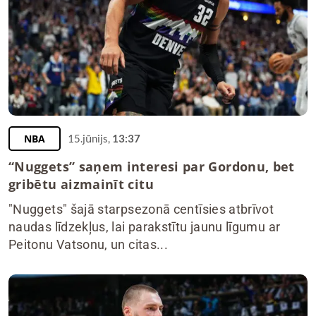
NBA
15.jūnijs,
13:37
“Nuggets” saņem interesi par Gordonu, bet
gribētu aizmainīt citu
"Nuggets" šajā starpsezonā centīsies atbrīvot
naudas līdzekļus, lai parakstītu jaunu līgumu ar
Peitonu Vatsonu, un citas...