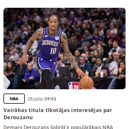
NBA
28.jūlijs,
09:43
Vairākas titula tīkotājas interesējas par
Derouzanu
Demars Derouzans šobrīd ir populārākais NBA