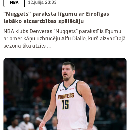
NBA
12.jūlijs,
23:33
“Nuggets” paraksta līgumu ar Eirolīgas
labāko aizsardzības spēlētāju
NBA klubs Denveras "Nuggets" parakstījis līgumu
ar amerikāņu uzbrucēju Alfu Diallo, kurš aizvadītajā
sezonā tika atzīts ...