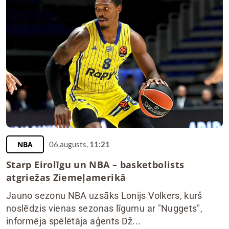
NBA
06.augusts,
11:21
Starp Eirolīgu un NBA – basketbolists
atgriežas Ziemeļamerikā
Jauno sezonu NBA uzsāks Lonijs Volkers, kurš
noslēdzis vienas sezonas līgumu ar "Nuggets",
informēja spēlētāja aģents Dž...