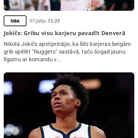
NBA
07.jūlijs,
11:25
Jokičs: Gribu visu karjeru pavadīt Denverā
Nikola Jokičs apstiprinājis, ka līdz karjeras beigām
grib spēlēt "Nuggets" sastāvā, taču šogad jaunu
līgumu ar komandu v...