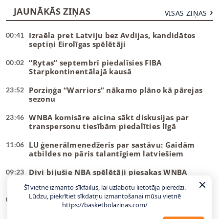
JAUNĀKĀS ZIŅAS
VISAS ZIŅAS
Izraēla pret Latviju bez Avdijas, kandidātos
00:41
septiņi Eirolīgas spēlētāji
“Rytas” septembrī piedalīsies FIBA
00:02
Starpkontinentālajā kausā
Porziņģa “Warriors” nākamo plāno kā pārejas
23:52
sezonu
WNBA komisāre aicina sākt diskusijas par
23:46
transpersonu tiesībām piedalīties līgā
LU ģenerālmenedžeris par sastāvu: Gaidām
11:06
atbildes no pāris talantīgiem latviešiem
Divi bijušie NBA spēlētāji piesakas WNBA
09:23
draftam
Šī vietne izmanto sīkfailus, lai uzlabotu lietotāja pieredzi.
Lūdzu, piekrītiet sīkdatņu izmantošanai mūsu vietnē
Hezonja, Šaričs, Zubacs: Latvijas pretiniekiem
00:27
https://basketbolazinas.com/
kandidātos visi labākie