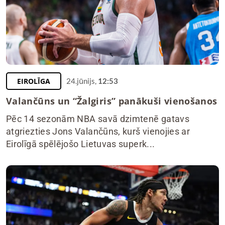
EIROLĪGA
24.jūnijs,
12:53
Valančūns un “Žalgiris” panākuši vienošanos
Pēc 14 sezonām NBA savā dzimtenē gatavs
atgriezties Jons Valančūns, kurš vienojies ar
Eirolīgā spēlējošo Lietuvas superk...