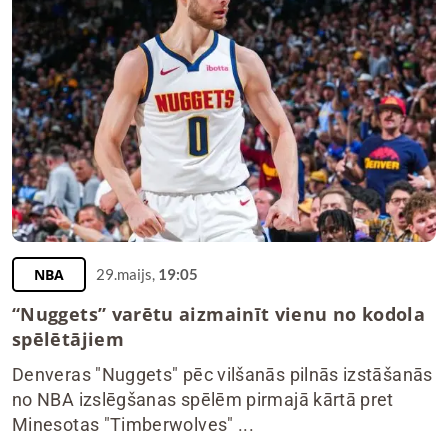
NBA
29.maijs,
19:05
“Nuggets” varētu aizmainīt vienu no kodola
spēlētājiem
Denveras "Nuggets" pēc vilšanās pilnās izstāšanās
no NBA izslēgšanas spēlēm pirmajā kārtā pret
Minesotas "Timberwolves" ...