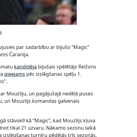
s
nojusies par sadarbību ar bijušo “Magic”
ms Čaranija.
a amatu
kandidēja
bijušais spēlētājs Reižons
va
pieejams
pēc izslēgšanas spēļu 1.
ns”.
 ar Mouzliju, un pagājušajā nedēļā puses
umu, un Mouzlijs komandas galvenais
gā stāvoklī kā “Magic”, kad Mouzlijs kļuva
īnot tikai 21 uzvaru. Nākamo sezonu laikā
izslēgšanas turnīru pēdējās trīs sezonās,