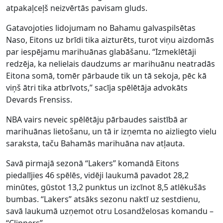
atpakaļceļš neizvērtās pavisam gluds.
Gatavojoties lidojumam no Bahamu galvaspilsētas
Naso, Eitons uz brīdi tika aizturēts, turot viņu aizdomās
par iespējamu marihuānas glabāšanu. “Izmeklētāji
redzēja, ka nelielais daudzums ar marihuānu neatradās
Eitona somā, tomēr pārbaude tik un tā sekoja, pēc kā
viņš ātri tika atbrīvots,” sacīja spēlētāja advokāts
Devards Frensiss.
NBA vairs neveic spēlētāju pārbaudes saistībā ar
marihuānas lietošanu, un tā ir izņemta no aizliegto vielu
saraksta, taču Bahamās marihuāna nav atļauta.
Savā pirmajā sezonā “Lakers” komandā Eitons
piedalījies 46 spēlēs, vidēji laukumā pavadot 28,2
minūtes, gūstot 13,2 punktus un izcīnot 8,5 atlēkušās
bumbas. “Lakers” atsāks sezonu naktī uz sestdienu,
savā laukumā uzņemot otru Losandželosas komandu –
“Clippers”.