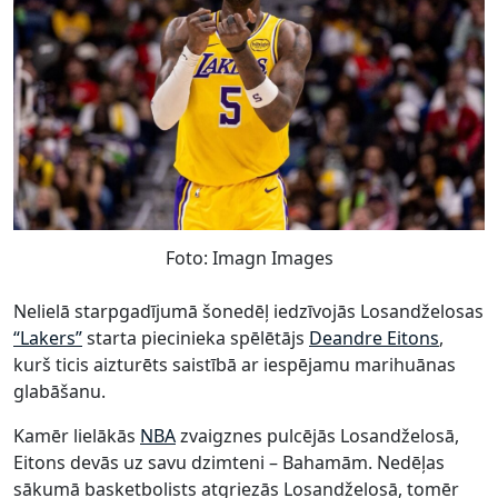
Foto: Imagn Images
Nelielā starpgadījumā šonedēļ iedzīvojās Losandželosas
“Lakers”
starta piecinieka spēlētājs
Deandre Eitons
,
kurš ticis aizturēts saistībā ar iespējamu marihuānas
glabāšanu.
Kamēr lielākās
NBA
zvaigznes pulcējās Losandželosā,
Eitons devās uz savu dzimteni – Bahamām. Nedēļas
sākumā basketbolists atgriezās Losandželosā, tomēr