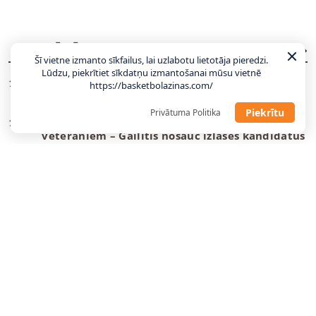
JAUNĀKĀS ZIŅAS
VISAS ZIŅAS
Šī vietne izmanto sīkfailus, lai uzlabotu lietotāja pieredzi.
Lūdzu, piekrītiet sīkdatņu izmantošanai mūsu vietnē
Gailītis: Laika nav daudz, tas jāizmanto
10:58
https://basketbolazinas.com/
maksimāli lietderīgi
Piekrītu
Privātuma Politika
Ar pāris debitantiem, bez vairākiem
10:49
veterāniem – Gailītis nosauc izlases kandidātus
“Wizards” un Deiviss jaunu līgumu vēl
09:08
neparakstīs
Danku
meistars spēlēs Gazolam piederošajā
08:55
komandā
Tartu pievienojas NBA vasaras līgā spēlējis
22:23
centrs
“Žalgiris” dod atgriešanās iespēju nelaimes
22:12
putnam Evansam