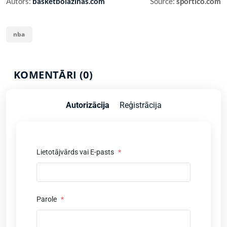
Autors:
basketbolazinas.com
Source:
sportico.com
nba
KOMENTĀRI (0)
Autorizācija
Reģistrācija
Lietotājvārds vai E-pasts
*
Parole
*