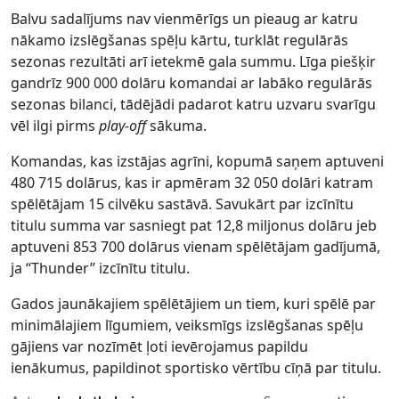
Balvu sadalījums nav vienmērīgs un pieaug ar katru
nākamo izslēgšanas spēļu kārtu, turklāt regulārās
sezonas rezultāti arī ietekmē gala summu. Līga piešķir
gandrīz 900 000 dolāru komandai ar labāko regulārās
sezonas bilanci, tādējādi padarot katru uzvaru svarīgu
vēl ilgi pirms
play-off
sākuma.
Komandas, kas izstājas agrīni, kopumā saņem aptuveni
480 715 dolārus, kas ir apmēram 32 050 dolāri katram
spēlētājam 15 cilvēku sastāvā. Savukārt par izcīnītu
titulu summa var sasniegt pat 12,8 miljonus dolāru jeb
aptuveni 853 700 dolārus vienam spēlētājam gadījumā,
ja “Thunder” izcīnītu titulu.
Gados jaunākajiem spēlētājiem un tiem, kuri spēlē par
minimālajiem līgumiem, veiksmīgs izslēgšanas spēļu
gājiens var nozīmēt ļoti ievērojamus papildu
ienākumus, papildinot sportisko vērtību cīņā par titulu.