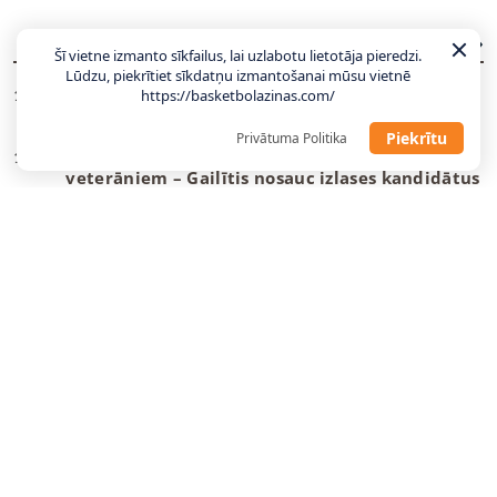
JAUNĀKĀS ZIŅAS
VISAS ZIŅAS
Šī vietne izmanto sīkfailus, lai uzlabotu lietotāja pieredzi.
Lūdzu, piekrītiet sīkdatņu izmantošanai mūsu vietnē
Gailītis: Laika nav daudz, tas jāizmanto
https://basketbolazinas.com/
10:58
maksimāli lietderīgi
Piekrītu
Privātuma Politika
Ar pāris debitantiem, bez vairākiem
10:49
veterāniem – Gailītis nosauc izlases kandidātus
“Wizards” un Deiviss jaunu līgumu vēl
09:08
neparakstīs
Danku
meistars spēlēs Gazolam piederošajā
08:55
komandā
Tartu pievienojas NBA vasaras līgā spēlējis
22:23
centrs
“Žalgiris” dod atgriešanās iespēju nelaimes
22:12
putnam Evansam
U18 izlases uzbrucējs kļūst par trešo latvieti
21:04
vienā B sērijas komandā