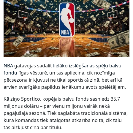
NBA
gatavojas sadalīt
lielāko izslēgšanas spēļu balvu
fondu
līgas vēsturē, un tas apliecina, cik nozīmīga
pēcsezona ir kļuvusi ne tikai sportiskā ziņā, bet arī kā
arvien svarīgāks papildus ienākumu avots spēlētājiem.
Kā ziņo Sportico, kopējais balvu fonds sasniedz 35,7
miljonus dolāru – par vienu miljonu vairāk nekā
pagājušajā sezonā. Tiek saglabāta tradicionālā sistēma,
kurā komandas tiek atalgotas atkarībā no tā, cik tālu
tās aizkļūst cīņā par titulu.