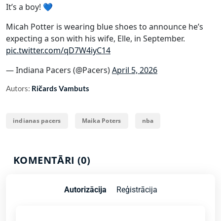
It’s a boy! 💙
Micah Potter is wearing blue shoes to announce he’s
expecting a son with his wife, Elle, in September.
pic.twitter.com/qD7W4iyC14
— Indiana Pacers (@Pacers)
April 5, 2026
Autors:
Ričards Vambuts
indianas pacers
Maika Poters
nba
KOMENTĀRI (0)
Autorizācija
Reģistrācija