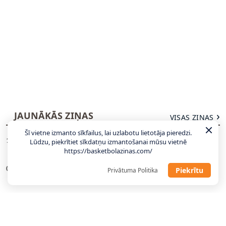
JAUNĀKĀS ZIŅAS
VISAS ZIŅAS
Šī vietne izmanto sīkfailus, lai uzlabotu lietotāja pieredzi.
LU ģenerālmenedžeris par sastāvu: Gaidām
11:06
Lūdzu, piekrītiet sīkdatņu izmantošanai mūsu vietnē
atbildes no pāris talantīgiem latviešiem
https://basketbolazinas.com/
Divi bijušie NBA spēlētāji piesakas WNBA
09:23
Piekrītu
Privātuma Politika
draftam
Hezonja, Šaričs, Zubacs: Latvijas pretiniekiem
00:27
kandidātos visi labākie
Jahovičs: Lielākā atšķirība starp Latvijas un
23:25