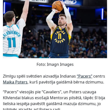
Foto: Imagn Images
Zīmīgu spēli svētdien aizvadīja Indianas
“Pacers”
centrs
Maika Poters
, kurš pavēstīja gaidāmā bērna dzimumu.
“Pacers” viesojās pie “Cavaliers”, un Poters uzauga
Klīvlendai blakus esošajā Mentoras pilsētā, tāpēc šī bija
lieliska iespēja pavēstīt gaidāmā mazuļa dzimumu, jo
tribīnēs atradās arī Potera radi.