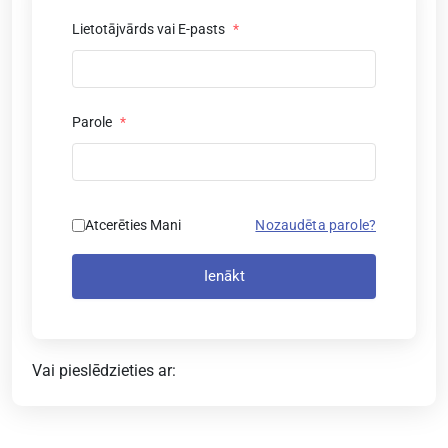
Lietotājvārds vai E-pasts
*
Parole
*
Atcerēties Mani
Nozaudēta parole?
Ienākt
Vai pieslēdzieties ar: