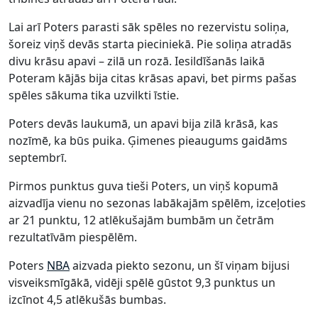
Lai arī Poters parasti sāk spēles no rezervistu soliņa,
šoreiz viņš devās starta pieciniekā. Pie soliņa atradās
divu krāsu apavi – zilā un rozā. Iesildīšanās laikā
Poteram kājās bija citas krāsas apavi, bet pirms pašas
spēles sākuma tika uzvilkti īstie.
Poters devās laukumā, un apavi bija zilā krāsā, kas
nozīmē, ka būs puika. Ģimenes pieaugums gaidāms
septembrī.
Pirmos punktus guva tieši Poters, un viņš kopumā
aizvadīja vienu no sezonas labākajām spēlēm, izceļoties
ar 21 punktu, 12 atlēkušajām bumbām un četrām
rezultatīvām piespēlēm.
Poters
NBA
aizvada piekto sezonu, un šī viņam bijusi
visveiksmīgākā, vidēji spēlē gūstot 9,3 punktus un
izcīnot 4,5 atlēkušās bumbas.